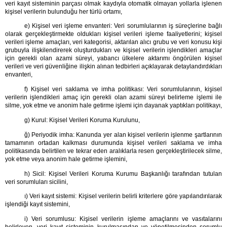
veri kayıt sisteminin parçası olmak kaydıyla otomatik olmayan yollarla işlenen
kişisel verilerin bulunduğu her türlü ortamı,
e) Kişisel veri işleme envanteri: Veri sorumlularının iş süreçlerine bağlı
olarak gerçekleştirmekte oldukları kişisel verileri işleme faaliyetlerini; kişisel
verileri işleme amaçları, veri kategorisi, aktarılan alıcı grubu ve veri konusu kişi
grubuyla ilişkilendirerek oluşturdukları ve kişisel verilerin işlendikleri amaçlar
için gerekli olan azami süreyi, yabancı ülkelere aktarımı öngörülen kişisel
verileri ve veri güvenliğine ilişkin alınan tedbirleri açıklayarak detaylandırdıkları
envanteri,
f) Kişisel veri saklama ve imha politikası: Veri sorumlularının, kişisel
verilerin işlendikleri amaç için gerekli olan azami süreyi belirleme işlemi ile
silme, yok etme ve anonim hale getirme işlemi için dayanak yaptıkları politikayı,
g) Kurul: Kişisel Verileri Koruma Kurulunu,
ğ) Periyodik imha: Kanunda yer alan kişisel verilerin işlenme şartlarının
tamamının ortadan kalkması durumunda kişisel verileri saklama ve imha
politikasında belirtilen ve tekrar eden aralıklarla resen gerçekleştirilecek silme,
yok etme veya anonim hale getirme işlemini,
h) Sicil: Kişisel Verileri Koruma Kurumu Başkanlığı tarafından tutulan
veri sorumluları sicilini,
ı) Veri kayıt sistemi: Kişisel verilerin belirli kriterlere göre yapılandırılarak
işlendiği kayıt sistemini,
i) Veri sorumlusu: Kişisel verilerin işleme amaçlarını ve vasıtalarını