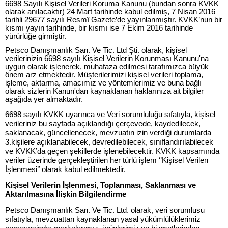
6698 Sayılı Kişisel Verileri Koruma Kanunu (bundan sonra KVKK
olarak anılacaktır) 24 Mart tarihinde kabul edilmiş, 7 Nisan 2016
tarihli 29677 sayılı Resmî Gazete’de yayınlanmıştır. KVKK’nun bir
kısmı yayın tarihinde, bir kısmı ise 7 Ekim 2016 tarihinde
yürürlüğe girmiştir.
Petsco Danışmanlık San. Ve Tic. Ltd Şti. olarak, kişisel
verilerinizin 6698 sayılı Kişisel Verilerin Korunması Kanunu'na
uygun olarak işlenerek, muhafaza edilmesi tarafımızca büyük
önem arz etmektedir. Müşterilerimizi kişisel verileri toplama,
işleme, aktarma, amacımız ve yöntemlerimiz ve buna bağlı
olarak sizlerin Kanun'dan kaynaklanan haklarınıza ait bilgiler
aşağıda yer almaktadır.
6698 sayılı KVKK uyarınca ve Veri sorumluluğu sıfatıyla, kişisel
verileriniz bu sayfada açıklandığı çerçevede, kaydedilecek,
saklanacak, güncellenecek, mevzuatın izin verdiği durumlarda
3.kişilere açıklanabilecek, devredilebilecek, sınıflandırılabilecek
ve KVKK’da geçen şekillerde işlenebilecektir. KVKK kapsamında
veriler üzerinde gerçekleştirilen her türlü işlem ‘’Kişisel Verilen
İşlenmesi’’ olarak kabul edilmektedir.
Kişisel Verilerin İşlenmesi, Toplanması, Saklanması ve
Aktarılmasına İlişkin Bilgilendirme
Petsco Danışmanlık San. Ve Tic. Ltd. olarak, veri sorumlusu
sıfatıyla, mevzuattan kaynaklanan yasal yükümlülüklerimiz