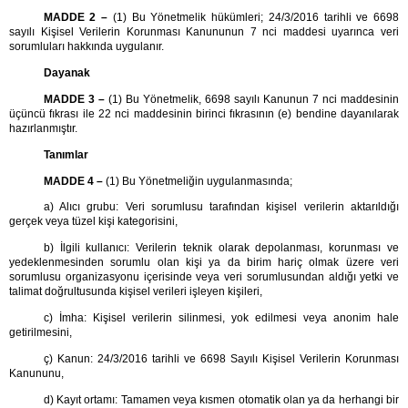
MADDE 2 –
(1) Bu Yönetmelik hükümleri; 24/3/2016 tarihli ve 6698
sayılı Kişisel Verilerin Korunması Kanununun 7 nci maddesi uyarınca veri
sorumluları hakkında uygulanır.
Dayanak
MADDE 3 –
(1) Bu Yönetmelik, 6698 sayılı Kanunun 7 nci maddesinin
üçüncü fıkrası ile 22 nci maddesinin birinci fıkrasının (e) bendine dayanılarak
hazırlanmıştır.
Tanımlar
MADDE 4 –
(1) Bu Yönetmeliğin uygulanmasında;
a) Alıcı grubu: Veri sorumlusu tarafından kişisel verilerin aktarıldığı
gerçek veya tüzel kişi kategorisini,
b) İlgili kullanıcı: Verilerin teknik olarak depolanması, korunması ve
yedeklenmesinden sorumlu olan kişi ya da birim hariç olmak üzere veri
sorumlusu organizasyonu içerisinde veya veri sorumlusundan aldığı yetki ve
talimat doğrultusunda kişisel verileri işleyen kişileri,
c) İmha: Kişisel verilerin silinmesi, yok edilmesi veya anonim hale
getirilmesini,
ç) Kanun: 24/3/2016 tarihli ve 6698 Sayılı Kişisel Verilerin Korunması
Kanununu,
d) Kayıt ortamı: Tamamen veya kısmen otomatik olan ya da herhangi bir