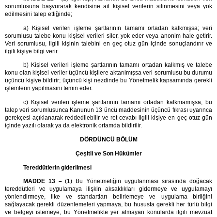
sorumlusuna başvurarak kendisine ait kişisel verilerin silinmesini veya yok
edilmesini talep ettiğinde;
a) Kişisel verileri işleme şartlarının tamamı ortadan kalkmışsa; veri
sorumlusu talebe konu kişisel verileri siler, yok eder veya anonim hale getirir.
Veri sorumlusu, ilgili kişinin talebini en geç otuz gün içinde sonuçlandırır ve
ilgili kişiye bilgi verir.
b) Kişisel verileri işleme şartlarının tamamı ortadan kalkmış ve talebe
konu olan kişisel veriler üçüncü kişilere aktarılmışsa veri sorumlusu bu durumu
üçüncü kişiye bildirir; üçüncü kişi nezdinde bu Yönetmelik kapsamında gerekli
işlemlerin yapılmasını temin eder.
c) Kişisel verileri işleme şartlarının tamamı ortadan kalkmamışsa, bu
talep veri sorumlusunca Kanunun 13 üncü maddesinin üçüncü fıkrası uyarınca
gerekçesi açıklanarak reddedilebilir ve ret cevabı ilgili kişiye en geç otuz gün
içinde yazılı olarak ya da elektronik ortamda bildirilir.
DÖRDÜNCÜ BÖLÜM
Çeşitli ve Son Hükümler
Tereddütlerin giderilmesi
MADDE 13 –
(1) Bu Yönetmeliğin uygulanması sırasında doğacak
tereddütleri ve uygulamaya ilişkin aksaklıkları gidermeye ve uygulamayı
yönlendirmeye, ilke ve standartları belirlemeye ve uygulama birliğini
sağlayacak gerekli düzenlemeleri yapmaya, bu hususta gerekli her türlü bilgi
ve belgeyi istemeye, bu Yönetmelikte yer almayan konularda ilgili mevzuat