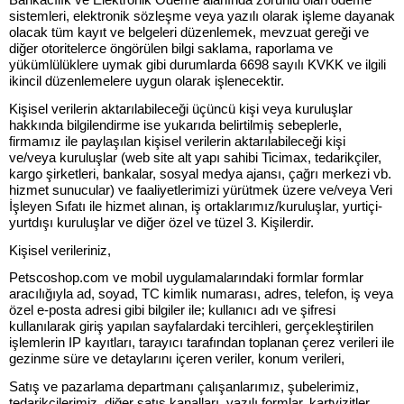
sistemleri, elektronik sözleşme veya yazılı olarak işleme dayanak
olacak tüm kayıt ve belgeleri düzenlemek, mevzuat gereği ve
diğer otoritelerce öngörülen bilgi saklama, raporlama ve
yükümlülüklere uymak gibi durumlarda 6698 sayılı KVKK ve ilgili
ikincil düzenlemelere uygun olarak işlenecektir.
Kişisel verilerin aktarılabileceği üçüncü kişi veya kuruluşlar
hakkında bilgilendirme ise yukarıda belirtilmiş sebeplerle,
firmamız ile paylaşılan kişisel verilerin aktarılabileceği kişi
ve/veya kuruluşlar (web site alt yapı sahibi Ticimax, tedarikçiler,
kargo şirketleri, bankalar, sosyal medya ajansı, çağrı merkezi vb.
hizmet sunucular) ve faaliyetlerimizi yürütmek üzere ve/veya Veri
İşleyen Sıfatı ile hizmet alınan, iş ortaklarımız/kuruluşlar, yurtiçi-
yurtdışı kuruluşlar ve diğer özel ve tüzel 3. Kişilerdir.
Kişisel verileriniz,
Petscoshop.com ve mobil uygulamalarındaki formlar formlar
aracılığıyla ad, soyad, TC kimlik numarası, adres, telefon, iş veya
özel e-posta adresi gibi bilgiler ile; kullanıcı adı ve şifresi
kullanılarak giriş yapılan sayfalardaki tercihleri, gerçekleştirilen
işlemlerin IP kayıtları, tarayıcı tarafından toplanan çerez verileri ile
gezinme süre ve detaylarını içeren veriler, konum verileri,
Satış ve pazarlama departmanı çalışanlarımız, şubelerimiz,
tedarikçilerimiz, diğer satış kanalları, yazılı formlar, kartvizitler,