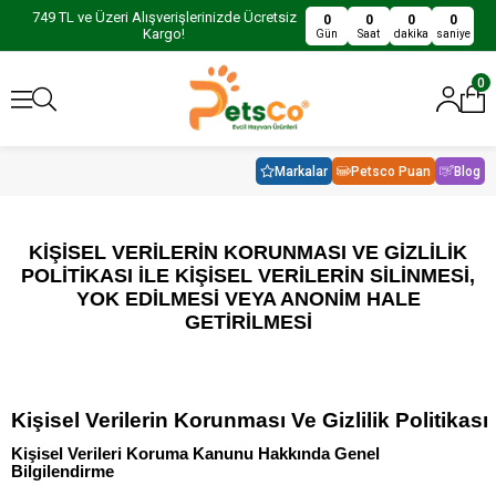
749 TL ve Üzeri Alışverişlerinizde Ücretsiz
0
0
0
0
Kargo!
Gün
Saat
dakika
saniye
0
Markalar
Petsco Puan
Blog
KİŞİSEL VERİLERİN KORUNMASI VE GİZLİLİK
POLİTİKASI İLE KİŞİSEL VERİLERİN SİLİNMESİ,
YOK EDİLMESİ VEYA ANONİM
HALE
GETİRİLMESİ
Kişisel Verilerin Korunması Ve Gizlilik Politikası
Kişisel Verileri Koruma Kanunu Hakkında Genel
Bilgilendirme