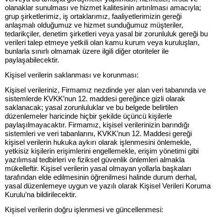
olanaklar sunulması ve hizmet kalitesinin artırılması amacıyla;
grup şirketlerimiz, iş ortaklarımız, faaliyetlerimizin gereği
anlaşmalı olduğumuz ve hizmet sunduğumuz müşteriler,
tedarikçiler, denetim şirketleri veya yasal bir zorunluluk gereği bu
verileri talep etmeye yetkili olan kamu kurum veya kuruluşları,
bunlarla sınırlı olmamak üzere ilgili diğer otoriteler ile
paylaşabilecektir.
Kişisel verilerin saklanması ve korunması:
Kişisel verileriniz, Firmamız nezdinde yer alan veri tabanında ve
sistemlerde KVKK’nun 12. maddesi gereğince gizli olarak
saklanacak; yasal zorunluluklar ve bu belgede belirtilen
düzenlemeler haricinde hiçbir şekilde üçüncü kişilerle
paylaşılmayacaktır. Firmamız, kişisel verilerinizin barındığı
sistemleri ve veri tabanlarını, KVKK’nun 12. Maddesi gereği
kişisel verilerin hukuka aykırı olarak işlenmesini önlemekle,
yetkisiz kişilerin erişimlerini engellemekle, erişim yönetimi gibi
yazılımsal tedbirleri ve fiziksel güvenlik önlemleri almakla
mükelleftir. Kişisel verilerin yasal olmayan yollarla başkaları
tarafından elde edilmesinin öğrenilmesi halinde durum derhal,
yasal düzenlemeye uygun ve yazılı olarak Kişisel Veril
eri Koruma
Kurulu’na bildirilecektir.
Kişisel verilerin doğru işlenmesi ve güncellenmesi: