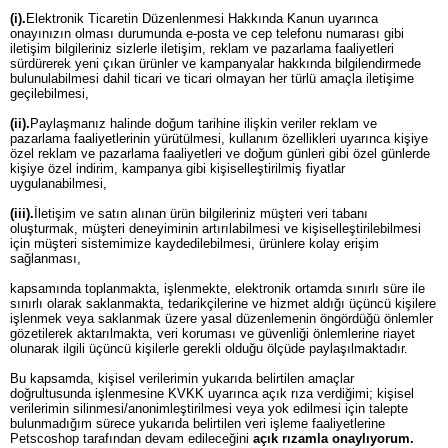
(i).
Elektronik Ticaretin Düzenlenmesi Hakkında Kanun uyarınca
onayınızın olması durumunda e-posta ve cep telefonu numarası gibi
iletişim bilgileriniz sizlerle iletişim, reklam ve pazarlama faaliyetleri
sürdürerek yeni çıkan ürünler ve kampanyalar hakkında bilgilendirmede
bulunulabilmesi dahil ticari ve ticari olmayan her türlü amaçla iletişime
geçilebilmesi,
(ii).
Paylaşmanız halinde doğum tarihine ilişkin veriler reklam ve
pazarlama faaliyetlerinin yürütülmesi, kullanım özellikleri uyarınca kişiye
özel reklam ve pazarlama faaliyetleri ve doğum günleri gibi özel günlerde
kişiye özel indirim, kampanya gibi kişiselleştirilmiş fiyatlar
uygulanabilmesi,
(iii).
İletişim ve satın alınan ürün bilgileriniz müşteri veri tabanı
oluşturmak, müşteri deneyiminin artırılabilmesi ve kişiselleştirilebilmesi
için müşteri sistemimize kaydedilebilmesi, ürünlere kolay erişim
sağlanması,
kapsamında toplanmakta, işlenmekte, elektronik ortamda sınırlı süre ile
sınırlı olarak saklanmakta, tedarikçilerine ve hizmet aldığı üçüncü kişilere
işlenmek veya saklanmak üzere yasal düzenlemenin öngördüğü önlemler
gözetilerek aktarılmakta, veri koruması ve güvenliği önlemlerine riayet
olunarak ilgili üçüncü kişilerle gerekli olduğu ölçüde paylaşılmaktadır.
Bu kapsamda, kişisel verilerimin yukarıda belirtilen amaçlar
doğrultusunda işlenmesine KVKK uyarınca açık rıza verdiğimi; kişisel
verilerimin silinmesi/anonimleştirilmesi veya yok edilmesi için talepte
bulunmadığım sürece yukarıda belirtilen veri işleme faaliyetlerine
Petscoshop tarafından devam edileceğini
açık rızamla onaylıyorum.