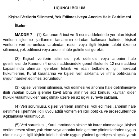
ÜÇÜNCÜ BÖLÜM
Kişisel Verilerin Silinmesi, Yok Edilmesi veya Anonim Hale Getirilmesi
İlkeler
MADDE 7 –
(1) Kanunun 5 inci ve 6 ncı maddelerinde yer alan kişisel
verilerin işlenme şartlarının tamamının ortadan kalkması halinde, kişisel
verilerin veri sorumlusu tarafından resen veya ilgili kişinin talebi üzerine
silinmesi, yok edilmesi veya anonim hâle getirilmesi gerekir.
(2) Kişisel verilerin silinmesi, yok edilmesi veya anonim hale
getirilmesinde Kanunun 4 üncü maddesindeki genel ilkeler ile 12 nci maddesi
kapsamında alınması gereken teknik ve idari tedbirlere, ilgili mevzuat
hükümlerine, Kurul kararlarına ve kişisel veri saklama ve imha politikasına
uygun hareket edilmesi zorunludur.
(3) Kişisel verilerin silinmesi, yok edilmesi ve anonim hale getirilmesiyle
ilgili yapılan bütün işlemler kayıt altına alınır ve söz konusu kayıtlar, diğer
hukuki yükümlülükler hariç olmak üzere en az üç yıl süreyle saklanır.
(4) Veri sorumlusu, kişisel verilerin silinmesi, yok edilmesi, anonim hale
getirilmesi işlemiyle ilgili uyguladığı yöntemleri ilgili politika ve prosedürlerinde
açıklamakla yükümlüdür.
(5) Veri sorumlusu, Kurul tarafından aksine bir karar alınmadıkça, kişisel
verileri resen silme, yok etme veya anonim hale getirme yöntemlerinden uygun
olanını seçer. İlgili kişinin talebi halinde uygun yöntemi gerekçesini açıklayarak