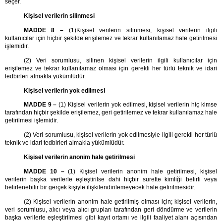
seçer.
Kişisel verilerin silinmesi
MADDE 8 –
(1)Kişisel verilerin silinmesi, kişisel verilerin ilgili
kullanıcılar için hiçbir şekilde erişilemez ve tekrar kullanılamaz hale getirilmesi
işlemidir.
(2) Veri sorumlusu, silinen kişisel verilerin ilgili kullanıcılar için
erişilemez ve tekrar kullanılamaz olması için gerekli her türlü teknik ve idari
tedbirleri almakla yükümlüdür.
Kişisel verilerin yok edilmesi
MADDE 9 –
(1) Kişisel verilerin yok edilmesi, kişisel verilerin hiç kimse
tarafından hiçbir şekilde erişilemez, geri getirilemez ve tekrar kullanılamaz hale
getirilmesi işlemidir.
(2) Veri sorumlusu, kişisel verilerin yok edilmesiyle ilgili gerekli her türlü
teknik ve idari tedbirleri almakla yükümlüdür.
Kişisel verilerin anonim hale getirilmesi
MADDE 10 –
(1) Kişisel verilerin anonim hale getirilmesi, kişisel
verilerin başka verilerle eşleştirilse dahi hiçbir surette kimliği belirli veya
belirlenebilir bir gerçek kişiyle ilişkilendirilemeyecek hale getirilmesidir.
(2) Kişisel verilerin anonim hale getirilmiş olması için; kişisel verilerin,
veri sorumlusu, alıcı veya alıcı grupları tarafından geri döndürme ve verilerin
başka verilerle eşleştirilmesi gibi kayıt ortamı ve ilgili faaliyet alanı açısından