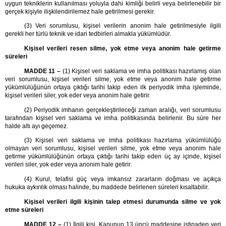
uygun tekniklerin kullanılması yoluyla dahi kimliği belirli veya belirlenebilir bir
gerçek kişiyle ilişkilendirilemez hale getirilmesi gerekir.
(3) Veri sorumlusu, kişisel verilerin anonim hale getirilmesiyle ilgili
gerekli her türlü teknik ve idari tedbirleri almakla yükümlüdür.
Kişisel verileri resen silme, yok etme veya anonim hale getirme
süreleri
MADDE 11 –
(1) Kişisel veri saklama ve imha politikası hazırlamış olan
veri sorumlusu, kişisel verileri silme, yok etme veya anonim hale getirme
yükümlülüğünün ortaya çıktığı tarihi takip eden ilk periyodik imha işleminde,
kişisel verileri siler, yok eder veya anonim hale getirir.
(2) Periyodik imhanın gerçekleştirileceği zaman aralığı, veri sorumlusu
tarafından kişisel veri saklama ve imha politikasında belirlenir. Bu süre her
halde altı ayı geçemez.
(3) Kişisel veri saklama ve imha politikası hazırlama yükümlülüğü
olmayan veri sorumlusu, kişisel verileri silme, yok etme veya anonim hale
getirme yükümlülüğünün ortaya çıktığı tarihi takip eden üç ay içinde, kişisel
verileri siler, yok eder veya anonim hale getirir.
(4) Kurul, telafisi güç veya imkansız zararların doğması ve açıkça
hukuka aykırılık olması halinde, bu maddede belirlenen süreleri kısaltabilir.
Kişisel verileri ilgili kişinin talep etmesi durumunda silme ve yok
etme süreleri
MADDE 12 –
(1) İlgili kişi, Kanunun 13 üncü maddesine istinaden veri