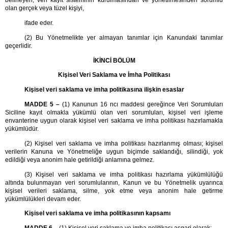
belirleyen, veri kayıt sisteminin kurulmasından ve yönetilmesinden sorumlu
olan gerçek veya tüzel kişiyi,
ifade eder.
(2) Bu Yönetmelikte yer almayan tanımlar için Kanundaki tanımlar
geçerlidir.
İKİNCİ BÖLÜM
Kişisel Veri Saklama ve İmha Politikası
Kişisel veri saklama ve imha politikasına ilişkin esaslar
MADDE 5 –
(1) Kanunun 16 ncı maddesi gereğince Veri Sorumluları
Siciline kayıt olmakla yükümlü olan veri sorumluları, kişisel veri işleme
envanterine uygun olarak kişisel veri saklama ve imha politikası hazırlamakla
yükümlüdür.
(2) Kişisel veri saklama ve imha politikası hazırlanmış olması; kişisel
verilerin Kanuna ve Yönetmeliğe uygun biçimde saklandığı, silindiği, yok
edildiği veya anonim hale getirildiği anlamına gelmez.
(3) Kişisel veri saklama ve imha politikası hazırlama yükümlülüğü
altında bulunmayan veri sorumlularının, Kanun ve bu Yönetmelik uyarınca
kişisel verileri saklama, silme, yok etme veya anonim hale getirme
yükümlülükleri devam eder.
Kişisel veri saklama ve imha politikasının kapsamı