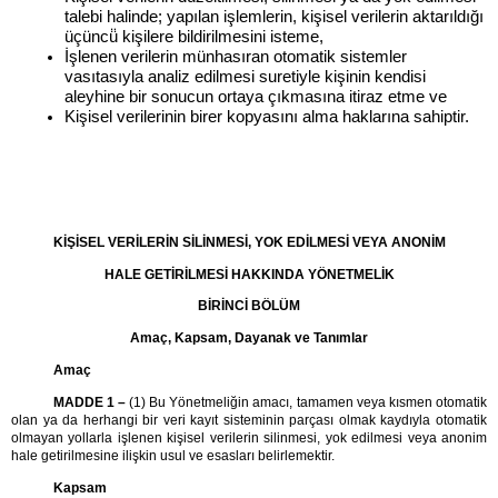
talebi halinde; yapılan işlemlerin, kişisel verilerin aktarıldığı
üçüncü̈ kişilere bildirilmesini isteme,
İşlenen verilerin münhasıran otomatik sistemler
vasıtasıyla analiz edilmesi suretiyle kişinin kendisi
aleyhine bir sonucun ortaya çıkmasına itiraz etme ve
Kişisel verilerinin birer kopyasını alma haklarına sahiptir.
KİŞİSEL VERİLERİN SİLİNMESİ, YOK EDİLMESİ VEYA ANONİM
HALE GETİRİLMESİ HAKKINDA YÖNETMELİK
BİRİNCİ BÖLÜM
Amaç, Kapsam, Dayanak ve Tanımlar
Amaç
MADDE 1 –
(1) Bu Yönetmeliğin amacı, tamamen veya kısmen otomatik
olan ya da herhangi bir veri kayıt sisteminin parçası olmak kaydıyla otomatik
olmayan yollarla işlenen kişisel verilerin silinmesi, yok edilmesi veya anonim
hale getirilmesine ilişkin usul ve esasları belirlemektir.
Kapsam