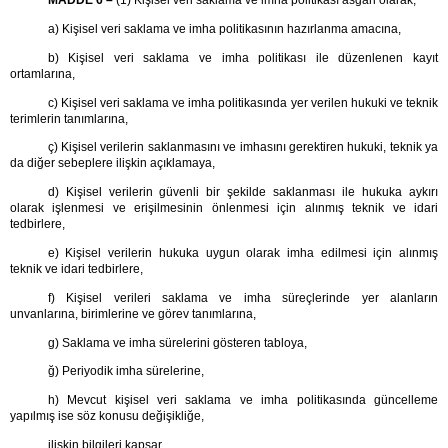
MADDE 6 –
(1) Kişisel veri saklama ve imha politikası asgari olarak;
a) Kişisel veri saklama ve imha politikasının hazırlanma amacına,
b) Kişisel veri saklama ve imha politikası ile düzenlenen kayıt
ortamlarına,
c) Kişisel veri saklama ve imha politikasında yer verilen hukuki ve teknik
terimlerin tanımlarına,
ç) Kişisel verilerin saklanmasını ve imhasını gerektiren hukuki, teknik ya
da diğer sebeplere ilişkin açıklamaya,
d) Kişisel verilerin güvenli bir şekilde saklanması ile hukuka aykırı
olarak işlenmesi ve erişilmesinin önlenmesi için alınmış teknik ve idari
tedbirlere,
e) Kişisel verilerin hukuka uygun olarak imha edilmesi için alınmış
teknik ve idari tedbirlere,
f) Kişisel verileri saklama ve imha süreçlerinde yer alanların
unvanlarına, birimlerine ve görev tanımlarına,
g) Saklama ve imha sürelerini gösteren tabloya,
ğ) Periyodik imha sürelerine,
h) Mevcut kişisel veri saklama ve imha politikasında güncelleme
yapılmış ise söz konusu değişikliğe,
ilişkin bilgileri kapsar.