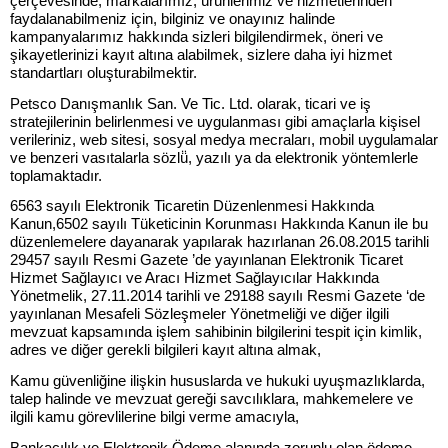
çerçevesinde; markalarımız, ürünlerimiz ve hizmetlerinden
faydalanabilmeniz için, bilginiz ve onayınız halinde
kampanyalarımız hakkında sizleri bilgilendirmek, öneri ve
şikayetlerinizi kayıt altına alabilmek, sizlere daha iyi hizmet
standartları oluşturabilmektir.
Petsco Danışmanlık San. Ve Tic. Ltd. olarak, ticari ve iş
stratejilerinin belirlenmesi ve uygulanması gibi amaçlarla kişisel
verileriniz, web sitesi, sosyal medya mecraları, mobil uygulamalar
ve benzeri vasıtalarla sözlü̈, yazılı ya da elektronik yöntemlerle
toplamaktadır.
6563 sayılı Elektronik Ticaretin Düzenlenmesi Hakkında
Kanun,6502 sayılı Tüketicinin Korunması Hakkında Kanun ile bu
düzenlemelere dayanarak yapılarak hazırlanan 26.08.2015 tarihli
29457 sayılı Resmi Gazete ’de yayınlanan Elektronik Ticaret
Hizmet Sağlayıcı ve Aracı Hizmet Sağlayıcılar Hakkında
Yönetmelik, 27.11.2014 tarihli ve 29188 sayılı Resmi Gazete ‘de
yayınlanan Mesafeli Sözleşmeler Yönetmeliği ve diğer ilgili
mevzuat kapsamında işlem sahibinin bilgilerini tespit için kimlik,
adres ve diğer gerekli bilgileri kayıt altına almak,
Kamu güvenliğine ilişkin hususlarda ve hukuki uyuşmazlıklarda,
talep halinde ve mevzuat gereği savcılıklara, mahkemelere ve
ilgili kamu görevlilerine bilgi verme amacıyla,
Bankacılık ve Elektronik Ödeme alanında zorunlu olan ödeme