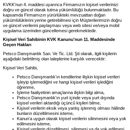
KVKK’nun 4. maddesi uyarınca Firmamızın kişisel verilerinizi
doğru ve güncel olarak tutma yükümlülüğü bulunmaktadır. Bu
kapsamda Firmamızın yürürlükteki mevzuattan doğan
yükümlülüklerini yerine getirebilmesi için Müşterilerimizin doğru
ve güncel verilerini paylaşması veya web sitesi ve/veya mobil
uygulama üzerinden güncellemesi gerekmektedir.
Kişisel Veri Sahibinin KVK Kanunu'nun 11. Maddesinde
Geçen Hakları
Petsco Danışmanlık San. Ve Tic. Ltd. Şti olarak, ilgili kişilerin
aşağıdaki belirtilmiş olan taleplerine karşılık verecektir:
Kişisel Veri Sahibi,
Petsco Danışmanlık’ın kendilerine ilişkin kişisel verileri
işleyip işlemediğini ve hangi kişisel verileri işlediğini
öğrenme,
İşleme faaliyetinin amaçlarına ilişkin bilgi alma,
Petsco Danışmanlık’ın yurt içinde veya yurt dışında
kişisel verileri aktardığı üçüncü̈ kişileri bilme,
Kişisel verilerin eksik veya yanlış işlenmiş olması hâlinde
bunların düzeltilmesini isteme,
Kanun'a uygun olarak kişisel verilerin silinmesini veya yok
edilmesini isteme,
Kişisel verilerin düzeltilmesi, silinmesi ya da yok edilmesi