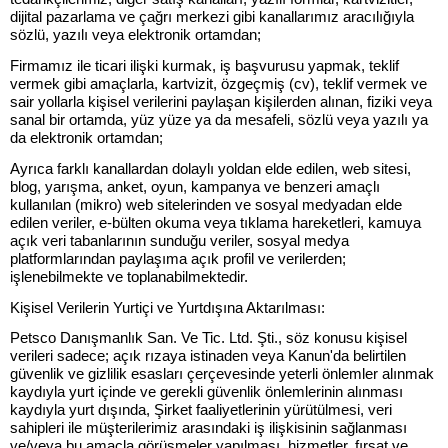
dijital pazarlama ve çağrı merkezi gibi kanallarımız aracılığıyla
sözlü, yazılı veya elektronik ortamdan;
Firmamız ile ticari ilişki kurmak, iş başvurusu yapmak, teklif
vermek gibi amaçlarla, kartvizit, özgeçmiş (cv), teklif vermek ve
sair yollarla kişisel verilerini paylaşan kişilerden alınan, fiziki veya
sanal bir ortamda, yüz yüze ya da mesafeli, sözlü veya yazılı ya
da elektronik ortamdan;
Ayrıca farklı kanallardan dolaylı yoldan elde edilen, web sitesi,
blog, yarışma, anket, oyun, kampanya ve benzeri amaçlı
kullanılan (mikro) web sitelerinden ve sosyal medyadan elde
edilen veriler, e-bülten okuma veya tıklama hareketleri, kamuya
açık veri tabanlarının sunduğu veriler, sosyal medya
platformlarından paylaşıma açık profil ve verilerden;
işlenebilmekte ve toplanabilmektedir.
Kişisel Verilerin Yurtiçi ve Yurtdışına Aktarılması:
Petsco Danışmanlık San. Ve Tic. Ltd. Şti., söz konusu kişisel
verileri sadece; açık rızaya istinaden veya Kanun'da belirtilen
güvenlik ve gizlilik esasları çerçevesinde yeterli önlemler alınmak
kaydıyla yurt içinde ve gerekli güvenlik önlemlerinin alınması
kaydıyla yurt dışında, Şirket faaliyetlerinin yürütülmesi, veri
sahipleri ile müşterilerimiz arasındaki iş ilişkisinin sağlanması
ve/veya bu amaçla görüşmeler yapılması, hizmetler, fırsat ve