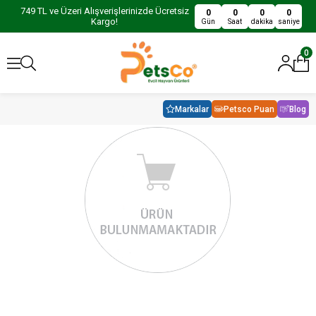
749 TL ve Üzeri Alışverişlerinizde Ücretsiz
0
0
0
0
Kargo!
Gün
Saat
dakika
saniye
0
Markalar
Petsco Puan
Blog