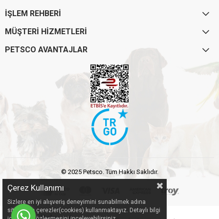
İŞLEM REHBERİ
MÜŞTERİ HİZMETLERİ
PETSCO AVANTAJLAR
© 2025 Petsco. Tüm Hakkı Saklıdır.
Çerez Kullanımı
Sizlere en iyi alışveriş deneyimini sunabilmek adına
sitemizde çerezler(cookies) kullanmaktayız. Detaylı bilgi
için Kvkk sözleşmesini inceleyebilirsiniz.