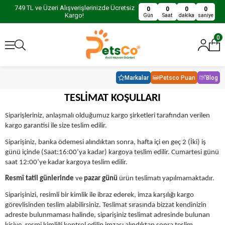
749 TL ve Üzeri Alışverişlerinizde Ücretsiz
0
0
0
0
Kargo!
Gün
Saat
dakika
saniye
0
Markalar
Petsco Puan
Blog
TESLİMAT KOŞULLARI
Siparişleriniz, anlaşmalı olduğumuz kargo şirketleri tarafından verilen
kargo garantisi ile size teslim edilir.
Siparişiniz, banka ödemesi alındıktan sonra, hafta içi en geç 2 (İki) iş
günü içinde (Saat:16:00’ya kadar) kargoya teslim edilir. Cumartesi günü
saat 12:00’ye kadar kargoya teslim edilir.
Resmî tatil günlerinde
ve
pazar günü
ürün teslimatı yapılmamaktadır.
Siparişinizi, resimli bir kimlik ile ibraz ederek, imza karşılığı kargo
görevlisinden teslim alabilirsiniz. Teslimat sırasında bizzat kendinizin
adreste bulunmaması halinde, siparişiniz teslimat adresinde bulunan