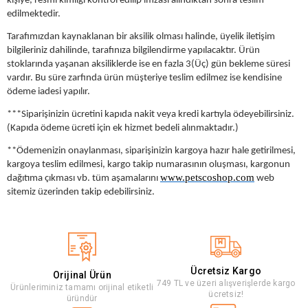
kişiye, resmi kimliği kontrol edilip imzası alındıktan sonra teslim
edilmektedir.
Tarafımızdan kaynaklanan bir aksilik olması halinde, üyelik iletişim
bilgileriniz dahilinde, tarafınıza bilgilendirme yapılacaktır. Ürün
stoklarında yaşanan aksiliklerde ise en fazla 3(Üç) gün bekleme süresi
vardır. Bu süre zarfında ürün müşteriye teslim edilmez ise kendisine
ödeme iadesi yapılır.
***Siparişinizin ücretini kapıda nakit veya kredi kartıyla ödeyebilirsiniz.
(Kapıda ödeme ücreti için ek hizmet bedeli alınmaktadır.)
**Ödemenizin onaylanması, siparişinizin kargoya hazır hale getirilmesi,
kargoya teslim edilmesi, kargo takip numarasının oluşması, kargonun
www.petscoshop.com
dağıtıma çıkması vb. tüm aşamalarını
web
sitemiz üzerinden takip edebilirsiniz.
Ücretsiz Kargo
Orijinal Ürün
749 TL ve üzeri alışverişlerde kargo
Ürünleriminiz tamamı orijinal etiketli
ücretsiz!
üründür