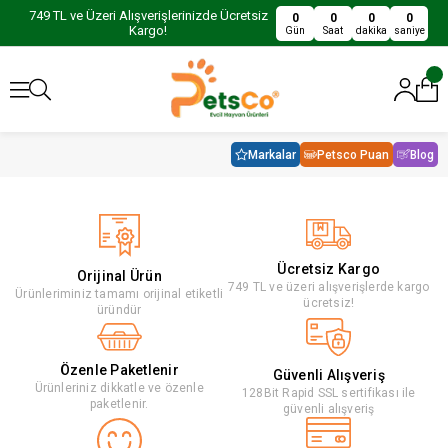
749 TL ve Üzeri Alışverişlerinizde Ücretsiz
0
0
0
0
Kargo!
Gün
Saat
dakika
saniye
Markalar
Petsco Puan
Blog
Ücretsiz Kargo
Orijinal Ürün
749 TL ve üzeri alışverişlerde kargo
Ürünleriminiz tamamı orijinal etiketli
ücretsiz!
üründür
Özenle Paketlenir
Güvenli Alışveriş
Ürünleriniz dikkatle ve özenle
128Bit Rapid SSL sertifikası ile
paketlenir.
güvenli alışveriş