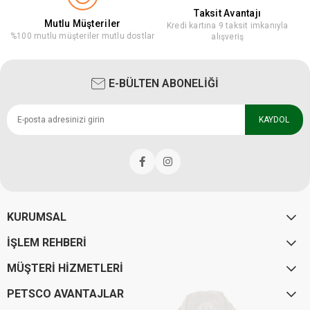
Taksit Avantajı
Mutlu Müşteriler
Kredi kartına 9 taksit imkanıyla
%100 mutlu müşteriler mutlu dostlar
alışveriş
E-BÜLTEN ABONELİĞİ
KAYDOL
KURUMSAL
İŞLEM REHBERİ
MÜŞTERİ HİZMETLERİ
PETSCO AVANTAJLAR