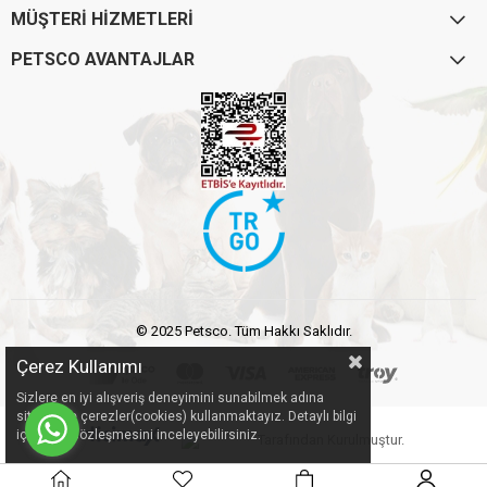
MÜŞTERİ HİZMETLERİ
PETSCO AVANTAJLAR
© 2025 Petsco. Tüm Hakkı Saklıdır.
Çerez Kullanımı
Sizlere en iyi alışveriş deneyimini sunabilmek adına
sitemizde çerezler(cookies) kullanmaktayız. Detaylı bilgi
için Kvkk sözleşmesini inceleyebilirsiniz.
Tarafından Kurulmuştur.