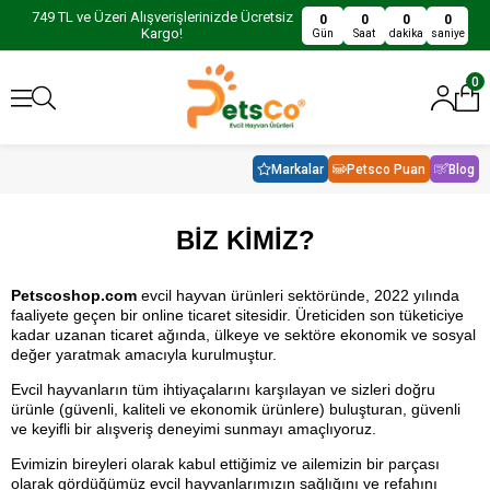
749 TL ve Üzeri Alışverişlerinizde Ücretsiz
0
0
0
0
Kargo!
Gün
Saat
dakika
saniye
0
Markalar
Petsco Puan
Blog
BİZ KİMİZ?
Petscoshop.com
 evcil hayvan ürünleri sektöründe, 2022 yılında 
faaliyete geçen bir online ticaret sitesidir. 
Üreticiden son tüketiciye
kadar uzanan ticaret ağında, ülkeye ve sektöre ekonomik ve sosyal
değer yaratmak amacıyla
kurulmuştur.
Evcil hayvanların tüm ihtiyaçalarını karşılayan ve sizleri doğru 
ürünle (güvenli, kaliteli ve ekonomik ürünlere) buluşturan, 
güvenli
ve keyifli bir alışveriş deneyimi sunmayı amaçlıyoruz.
E
vimizin bireyleri olarak kabul ettiğimiz ve ailemizin bir parçası
olarak gördüğümüz
evcil hayvan
larımızın sağlığını ve refahını