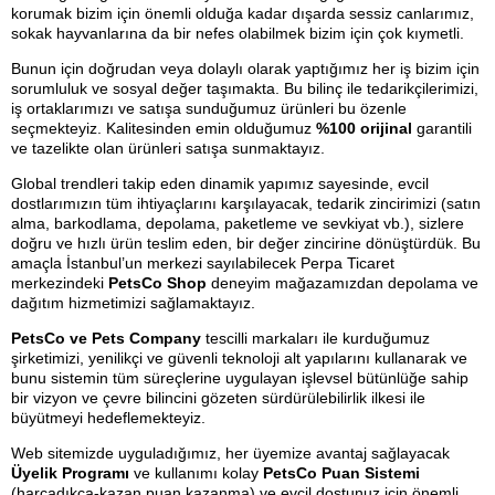
korumak bizim için önemli olduğa kadar dışarda sessiz canlarımız,
sokak hayvanlarına da bir nefes olabilmek bizim için çok kıymetli.
Bunun için doğrudan veya dolaylı olarak yaptığımız her iş bizim için 
sorumluluk ve sosyal değer taşımakta. Bu bilinç ile 
t
edarikçilerimizi,
iş ortaklarımızı ve satışa sunduğumuz ürünleri bu özenle
seçmekteyiz.
K
alitesinden emin olduğumuz
%100 orijinal
garantili
ve tazelikte olan ürünleri satışa sunmaktayız.
Global trendleri takip eden dinamik yapımız sayesinde, evcil 
dostlarımızın tüm ihtiyaçlarını karşılayacak, tedarik zincirimizi (satın 
alma, barkodlama, depolama, paketleme ve sevkiyat vb.), sizlere 
doğru ve hızlı ürün teslim eden, bir değer zincirine dönüştürdük. Bu 
amaçla İstanbul’un merkezi sayılabilecek Perpa Ticaret 
merkezindeki 
PetsCo Shop
 deneyim mağazamızdan depolama ve 
dağıtım hizmetimizi sağlamaktayız. 
PetsCo ve Pets Company
tescilli markaları ile kurduğumuz
şirketimizi, yenilikçi ve güvenli teknoloji alt yapılarını kullanarak ve
bunu sistemin tüm süreçlerine uygulayan işlevsel bütünlüğe sahip
bir vizyon ve çevre bilincini gözeten sürdürülebilirlik ilkesi ile
büyütmeyi hedeflemekteyiz.
Web sitemizde uyguladığımız, her üyemize avantaj sağlayacak
Üyelik Programı
ve kullanımı kolay
PetsCo Puan
Sistemi
(harcadıkça-kazan puan kazanma) ve evcil dostunuz için önemli