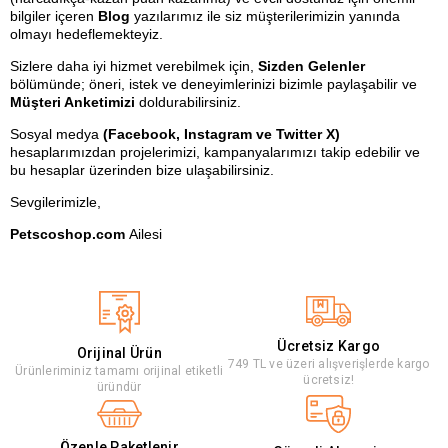
bilgiler içeren
Blog
yazılarımız ile siz müşterilerimizin yanında
olmayı hedeflemekteyiz.
Sizlere daha iyi hizmet verebilmek için, 
Sizden Gelenler
bölümünde; öneri, istek ve deneyimlerinizi bizimle paylaşabilir ve 
Müşteri Anketimizi
 doldurabilirsiniz. 
Sosyal medya 
(
Facebook
, 
Instagram
 ve Twitter X)
hesaplarımızdan projelerimizi, kampanyalarımızı takip edebilir ve 
bu hesaplar üzerinden bize ulaşabilirsiniz.
Sevgilerimizle, 
Petscoshop.com
A
ilesi
Ücretsiz Kargo
Orijinal Ürün
749 TL ve üzeri alışverişlerde kargo
Ürünleriminiz tamamı orijinal etiketli
ücretsiz!
üründür
Özenle Paketlenir