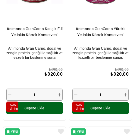
Animonda GranCarno Karışık Etli
Animonda GranCarno Yürekli
Yetişkin Köpek Konservesi
Yetişkin Köpek Konservesi
400Gr
400Gr
Animonda Gran Carno, doğal ve
Animonda Gran Carno, doğal ve
zengin protein içeriği ile sağlıklı ve
zengin protein içeriği ile sağlıklı ve
lezzetli bir beslenme sunar
lezzetli bir beslenme sunar.
₺490,00
₺490,00
₺320,00
₺320,00
%35
%35
Sepete Ekle
Sepete Ekle
i̇ndirim
i̇ndirim
YENI
YENI