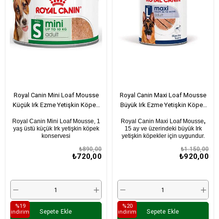
Royal Canin Mini Loaf Mousse
Royal Canin Maxi Loaf Mousse
Küçük Irk Ezme Yetişkin Köpek
Büyük Irk Ezme Yetişkin Köpek
Konservesi 195Gr x 6 Adet
Konservesi 410Gr x 6 Adet
Royal Canin Mini Loaf Mousse, 1
Royal Canin Maxi Loaf Mousse
,
yaş üstü küçük Irk yetişkin köpek
15 ay ve üzerindeki
büyük Irk
konservesi
yetişkin köpekler için uygundur.
₺890,00
₺1.150,00
₺720,00
₺920,00
%19
%20
Sepete Ekle
Sepete Ekle
i̇ndirim
i̇ndirim