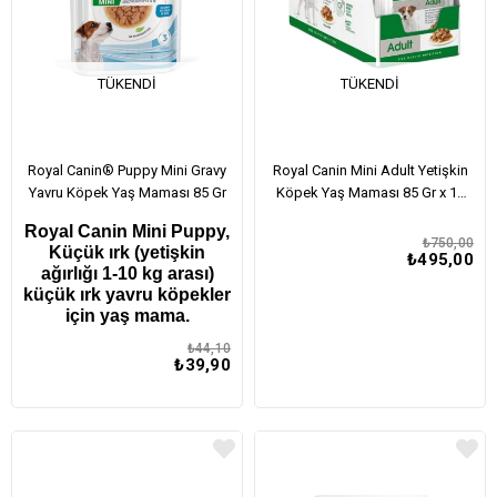
TÜKENDI
TÜKENDI
Royal Canin® Puppy Mini Gravy
Royal Canin Mini Adult Yetişkin
Yavru Köpek Yaş Maması 85 Gr
Köpek Yaş Maması 85 Gr x 12
Adet
Royal Canin Mini Puppy,
₺750,00
Küçük ırk (yetişkin
₺495,00
ağırlığı 1-10 kg arası)
küçük ırk yavru köpekler
için yaş mama.
₺44,10
₺39,90