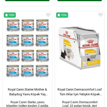
YENI
YENI
ÜRÜN
ÜRÜN
Royal Canin Starter Mother &
Royal Canin Dermacomfort Loaf
Babydog Yavru Köpek Yaş
Tüm Irklar İçin Yetişkin Köpek
Maması 195 Gr X 12 Adet
Yaş Maması 85Gr x 12 Adet
Royal Canin Starter, yavru
Royal Canin Dermacomfort
köpekler (sütten kesilen 2 aylığa
Loaf, 10 aydan büyük, deri