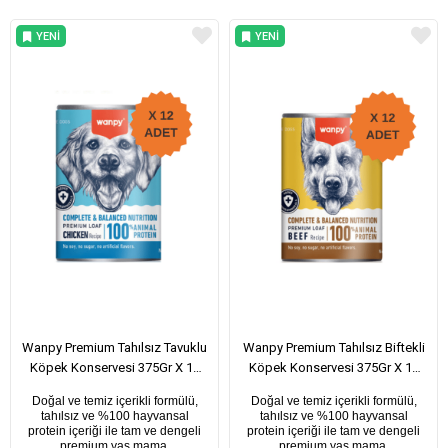
YENI
YENI
ÜRÜN
ÜRÜN
Wanpy Premium Tahılsız Tavuklu
Wanpy Premium Tahılsız Biftekli
Köpek Konservesi 375Gr X 12
Köpek Konservesi 375Gr X 12
Adet
Adet
Doğal ve temiz içerikli formülü,
Doğal ve temiz içerikli formülü,
tahılsız ve %100 hayvansal
tahılsız ve %100 hayvansal
protein içeriği ile tam ve dengeli
protein içeriği ile tam ve dengeli
premium yaş mama.
premium yaş mama.