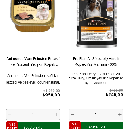
Animonda Vom Feinsten Biftekli
Pro Plan All Size Jelly Hindili
ve Patatesli Yetişkin Köpek
Köpek Yaş Maması 400Gr
Konservesi 150Gr X 6 Adet
Pro Plan Everyday Nutrition All
Animonda Von Feinsten, sağlıklı,
Size Jelly, tüm ırk yetişkin köpekler
lezzetli ve besleyici öğünler sunar.
için uygundur.
₺450,00
₺1.090,00
₺245,00
₺950,00
%46
%13
Sepete Ekle
Sepete Ekle
i̇ndirim
i̇ndirim