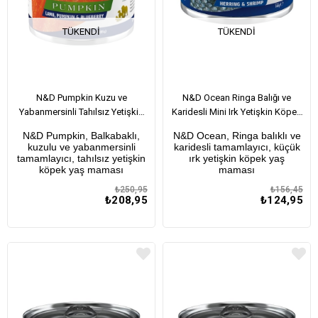
TÜKENDI
TÜKENDI
N&D Pumpkin Kuzu ve
N&D Ocean Ringa Balığı ve
Yabanmersinli Tahılsız Yetişkin
Karidesli Mini Irk Yetişkin Köpek
Köpek Konservesi 285 Gr
Konservesi 140 Gr
N&D Pumpkin, Balkabaklı,
N&D Ocean, Ringa balıklı ve
kuzulu ve yabanmersinli
karidesli tamamlayıcı, küçük
tamamlayıcı, tahılsız yetişkin
ırk yetişkin köpek yaş
köpek yaş maması
maması
₺250,95
₺156,45
₺208,95
₺124,95