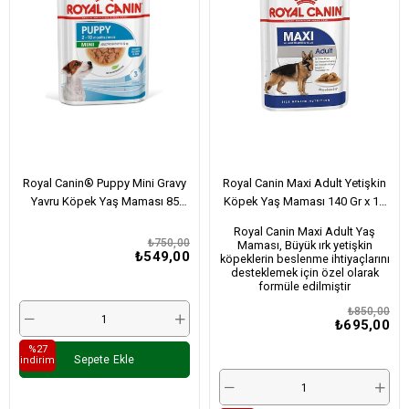
Royal Canin® Puppy Mini Gravy
Royal Canin Maxi Adult Yetişkin
Yavru Köpek Yaş Maması 85
Köpek Yaş Maması 140 Gr x 10
Gr*12
Adet
Royal Canin Maxi Adult Yaş
₺750,00
Maması, Büyük ırk yetişkin
₺549,00
köpeklerin beslenme ihtiyaçlarını
desteklemek için özel olarak
formüle edilmiştir
₺850,00
₺695,00
%27
Sepete Ekle
i̇ndirim