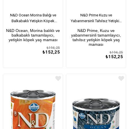
N&D Ocean Morina Balığı ve
N&D Prime Kuzu ve
Balkabaklı Yetişkin Köpek
Yabanmersinli Tahılsız Yetişkin
Konservesi 285 Gr
Köpek Konservesi 285 Gr
N&D Ocean, Morina balıklı ve
N&D Prime, Kuzu ve
balkabaklı tamamlayıcı,
yabanmersinli tamamlayıcı,
yetişkin köpek yaş maması
tahılsız yetişkin köpek yaş
maması
₺194,25
₺152,25
₺194,25
₺152,25