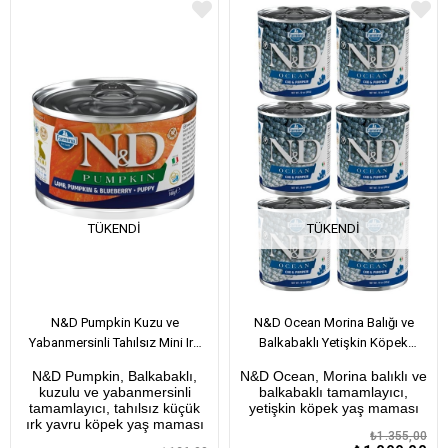
TÜKENDI
TÜKENDI
N&D Pumpkin Kuzu ve
N&D Ocean Morina Balığı ve
Yabanmersinli Tahılsız Mini Irk
Balkabaklı Yetişkin Köpek
Yavru Köpek Konservesi 140 Gr
Konservesi Yetişkin Köpek
N&D Pumpkin, Balkabaklı,
N&D Ocean, Morina balıklı ve
Konservesi 285 Gr x 6 Adet
kuzulu ve yabanmersinli
balkabaklı tamamlayıcı,
tamamlayıcı, tahılsız küçük
yetişkin köpek yaş maması
ırk yavru köpek yaş maması
₺1.355,00