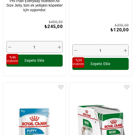
Pro Plan Everyday Nutrition All
Size Jelly, tüm ırk yetişkin köpekler
için uygundur.
₺450,00
₺295,00
₺245,00
₺120,00
%46
Sepete Ekle
%59
i̇ndirim
Sepete Ekle
i̇ndirim