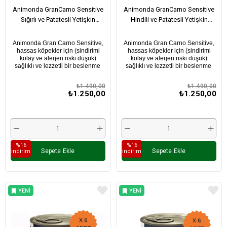
Animonda GranCarno Sensitive
Animonda GranCarno Sensitive
Sığırlı ve Patatesli Yetişkin
Hindili ve Patatesli Yetişkin
Köpek Konservesi 400Gr X 6
Köpek Konservesi 400Gr X 6
Adet
Adet
Animonda Gran Carno Sensitive,
Animonda Gran Carno Sensitive,
hassas köpekler için (sindirimi
hassas köpekler için (sindirimi
kolay ve alerjen riski düşük)
kolay ve alerjen riski düşük)
sağlıklı ve lezzetli bir beslenme
sağlıklı ve lezzetli bir beslenme
₺1.490,00
₺1.490,00
₺1.250,00
₺1.250,00
%16
%16
Sepete Ekle
Sepete Ekle
i̇ndirim
i̇ndirim
YENI
YENI
ÜRÜN
ÜRÜN