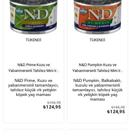
TÜKENDI
TÜKENDI
N&D Prime Kuzu ve
N&D Pumpkin Kuzu ve
Yabanmersinli Tahılsız Mini Irk
Yabanmersinli Tahılsız Mini Irk
Yetişkin Köpek Konservesi 140
Yetişkin Köpek Konservesi 140
N&D Prime, Kuzu ve
N&D Pumpkin, Balkabaklı,
Gr
Gr
yabanmersinli tamamlayıcı,
kuzulu ve yabanmersinli
tahılsız küçük ırk yetişkin
tamamlayıcı, tahılsız küçük
köpek yaş maması
ırk yetişkin köpek yaş
maması
₺166,95
₺124,95
₺145,95
₺124,95