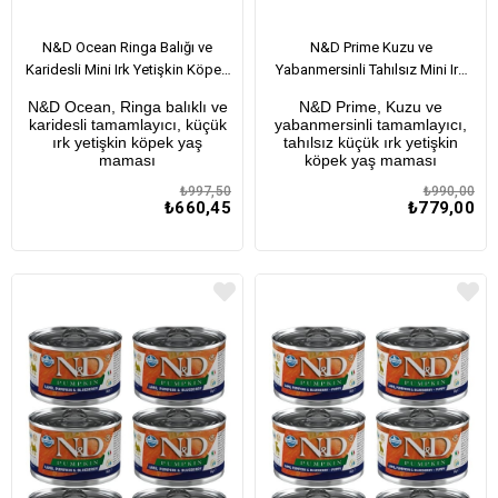
N&D Ocean Ringa Balığı ve
N&D Prime Kuzu ve
Karidesli Mini Irk Yetişkin Köpek
Yabanmersinli Tahılsız Mini Irk
Konservesi 140 Gr x 6 Adet
Yetişkin Köpek Konservesi 140
N&D Ocean, Ringa balıklı ve
N&D Prime, Kuzu ve
Gr x 6 Adet
karidesli tamamlayıcı, küçük
yabanmersinli tamamlayıcı,
ırk yetişkin köpek yaş
tahılsız küçük ırk yetişkin
maması
köpek yaş maması
₺997,50
₺990,00
₺660,45
₺779,00