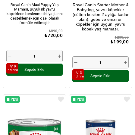
Adet
Maması 195 Gr x 2 Adet
Royal Canin Maxi Puppy Yaş
Royal Canin Starter Mother &
Maması, Büyük ırk yavru
Babydog, yavru köpekler
köpeklerin beslenme ihtiyaçlarını
(sütten kesilen 2 aylığa kadar
desteklemek için özel olarak
olan), gebe ve emziren
formüle edilmiştir
köpekler için uygun, yavru
köpek yaş maması.
₺890,00
₺720,00
₺230,00
₺199,00
%19
Sepete Ekle
i̇ndirim
%13
Sepete Ekle
i̇ndirim
YENI
YENI
ÜRÜN
ÜRÜN