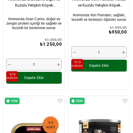
Kuzulu Yetişkin Köpek
ve Kuzulu Yetişkin Köpek
Konservesi 400Gr X 6 Adet
Konservesi 150Gr X 6 Adet
Animonda Von Feinsten, sağlıklı,
Animonda Gran Carno, doğal ve
lezzetli ve besleyici öğünler sunar.
zengin protein içeriği ile sağlıklı ve
₺1.090,00
lezzetli bir beslenme sunar.
₺950,00
₺1.490,00
₺1.250,00
%13
Sepete Ekle
i̇ndirim
%16
Sepete Ekle
i̇ndirim
YENI
YENI
ÜRÜN
ÜRÜN