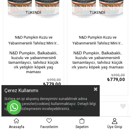
TÜKENDI
TÜKENDI
N&D Pumpkin Kuzu ve
N&D Pumpkin Kuzu ve
Yabanmersinli Tahılsız Mini Irk
Yabanmersinli Tahılsız Mini Irk
Yetişkin Köpek Konservesi 140
Yavru Köpek Konservesi 140 Gr
N&D Pumpkin, Balkabaklı,
N&D Pumpkin, Balkabaklı,
Gr x 6 Adet
x 6 Adet
kuzulu ve yabanmersinli
kuzulu ve yabanmersinli
tamamlayıcı, tahılsız küçük
tamamlayıcı, tahılsız küçük
ırk yetişkin köpek yaş
ırk yavru köpek yaş maması
maması
₺990,00
₺779,00
₺990,00
₺779,00
Çerez Kullanımı
Sizlere en iyi alışveriş deneyimini sunabilmek adına
sitemizde çerezler(cookies) kullanmaktayız. Detaylı bilgi
YENI
YENI
için Kvkk sözleşmesini inceleyebilirsiniz.
ÜRÜN
ÜRÜN
Anasayfa
Favorilerim
Sepetim
Üye Girişi