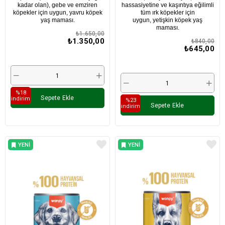
kadar olan), gebe ve emziren
hassasiyetine ve kaşıntıya eğilimli
köpekler için uygun, yavru köpek
tüm ırk köpekler için
yaş maması.
uygun, yetişkin köpek yaş
maması.
₺1.650,00
₺1.350,00
₺840,00
₺645,00
%18
Sepete Ekle
i̇ndirim
%23
Sepete Ekle
i̇ndirim
YENI
YENI
ÜRÜN
ÜRÜN