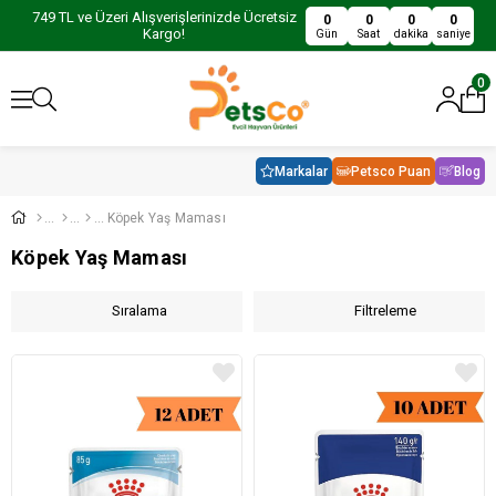
749 TL ve Üzeri Alışverişlerinizde Ücretsiz
0
0
0
0
Kargo!
Gün
Saat
dakika
saniye
0
Markalar
Petsco Puan
Blog
Köpek Yaş Maması
Köpek Yaş Maması
Sıralama
Filtreleme