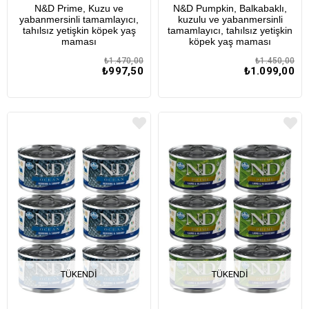
N&D Prime, Kuzu ve
N&D Pumpkin, Balkabaklı,
Adet
Adet
yabanmersinli tamamlayıcı,
kuzulu ve yabanmersinli
tahılsız yetişkin köpek yaş
tamamlayıcı, tahılsız yetişkin
maması
köpek yaş maması
₺1.470,00
₺1.450,00
₺997,50
₺1.099,00
TÜKENDI
TÜKENDI