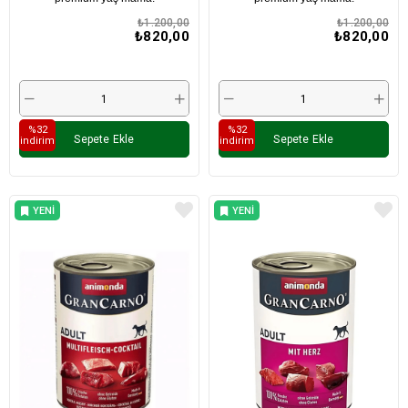
₺1.200,00
₺1.200,00
₺820,00
₺820,00
%32
%32
Sepete Ekle
Sepete Ekle
i̇ndirim
i̇ndirim
YENI
YENI
ÜRÜN
ÜRÜN