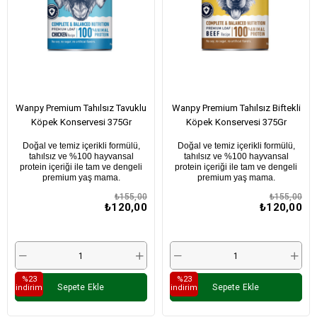
Wanpy Premium Tahılsız Tavuklu
Wanpy Premium Tahılsız Biftekli
Köpek Konservesi 375Gr
Köpek Konservesi 375Gr
Doğal ve temiz içerikli formülü,
Doğal ve temiz içerikli formülü,
tahılsız ve %100 hayvansal
tahılsız ve %100 hayvansal
protein içeriği ile tam ve dengeli
protein içeriği ile tam ve dengeli
premium yaş mama.
premium yaş mama.
₺155,00
₺155,00
₺120,00
₺120,00
%23
%23
Sepete Ekle
Sepete Ekle
i̇ndirim
i̇ndirim