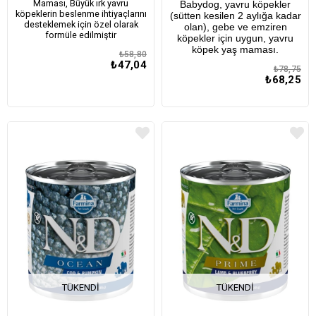
Maması, Büyük ırk yavru
Babydog, yavru köpekler
köpeklerin beslenme ihtiyaçlarını
(sütten kesilen 2 aylığa kadar
desteklemek için özel olarak
olan), gebe ve emziren
formüle edilmiştir
köpekler için uygun, yavru
köpek yaş maması.
₺58,80
₺47,04
₺78,75
₺68,25
TÜKENDI
TÜKENDI