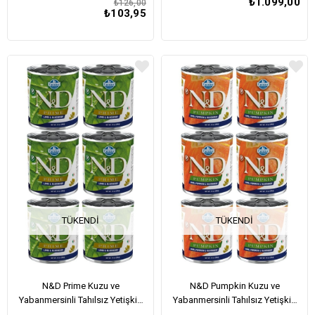
₺1.099,00
₺126,00
₺103,95
TÜKENDI
TÜKENDI
N&D Prime Kuzu ve
N&D Pumpkin Kuzu ve
Yabanmersinli Tahılsız Yetişkin
Yabanmersinli Tahılsız Yetişkin
Köpek Konservesi 285 Gr x 6
Köpek Konservesi 285 Gr x 6