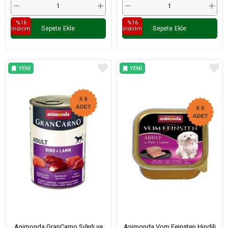
%16
%16
Sepete Ekle
Sepete Ekle
i̇ndirim
i̇ndirim
YENI
YENI
ÜRÜN
ÜRÜN
Animonda GranCarno Sığırlı ve
Animonda Vom Feinsten Hindili