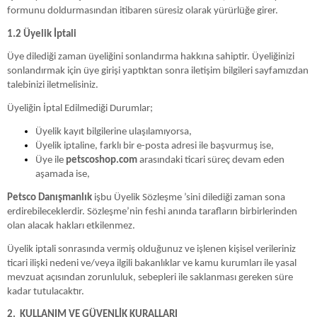
formunu doldurmasından itibaren süresiz olarak yürürlüğe girer.
1.2 Üyelik İptali
Üye dilediği zaman üyeliğini sonlandırma hakkına sahiptir. Üyeliğinizi
sonlandırmak için üye girişi yaptıktan sonra iletişim bilgileri sayfamızdan
talebinizi iletmelisiniz.
Üyeliğin İptal Edilmediği Durumlar;
Üyelik kayıt bilgilerine ulaşılamıyorsa,
Üyelik iptaline, farklı bir e-posta adresi ile başvurmuş ise,
Üye ile
petscoshop.com
arasındaki ticari süreç devam eden
aşamada ise,
Petsco Danışmanlık
işbu Üyelik Sözleşme ’sini dilediği zaman sona
erdirebileceklerdir. Sözleşme’nin feshi anında tarafların birbirlerinden
olan alacak hakları etkilenmez.
Üyelik iptali sonrasında vermiş olduğunuz ve işlenen kişisel verileriniz
ticari ilişki nedeni ve/veya ilgili bakanlıklar ve kamu kurumları ile yasal
mevzuat açısından zorunluluk, sebepleri ile saklanması gereken süre
kadar tutulacaktır.
2.
KULLANIM VE GÜVENLİK KURALLARI