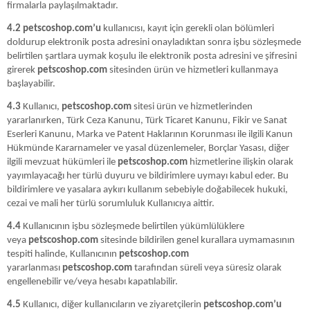
firmalarla paylaşılmaktadır.
4.2 petscoshop.com’u
kullanıcısı, kayıt için gerekli olan bölümleri
doldurup elektronik posta adresini onayladıktan sonra işbu sözleşmede
belirtilen şartlara uymak koşulu ile elektronik posta adresini ve şifresini
girerek
petscoshop.com
sitesinden ürün ve hizmetleri kullanmaya
başlayabilir.
4.3
Kullanıcı,
petscoshop.com
sitesi ürün ve hizmetlerinden
yararlanırken, Türk Ceza Kanunu, Türk Ticaret Kanunu, Fikir ve Sanat
Eserleri Kanunu, Marka ve Patent Haklarının Korunması ile ilgili Kanun
Hükmünde Kararnameler ve yasal düzenlemeler, Borçlar Yasası, diğer
ilgili mevzuat hükümleri ile
petscoshop.com
hizmetlerine ilişkin olarak
yayımlayacağı her türlü duyuru ve bildirimlere uymayı kabul eder. Bu
bildirimlere ve yasalara aykırı kullanım sebebiyle doğabilecek hukuki,
cezai ve mali her türlü sorumluluk Kullanıcıya aittir.
4.4
Kullanıcının işbu sözleşmede belirtilen yükümlülüklere
veya
petscoshop.com
sitesinde bildirilen genel kurallara uymamasının
tespiti halinde, Kullanıcının
petscoshop.com
yararlanması
petscoshop.com
tarafından süreli veya süresiz olarak
engellenebilir ve/veya hesabı kapatılabilir.
4.5
Kullanıcı, diğer kullanıcıların ve ziyaretçilerin
petscoshop.com’u