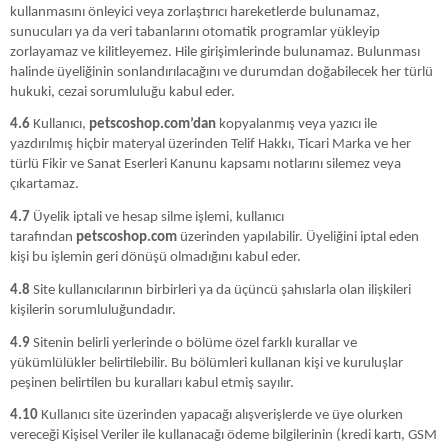
kullanmasını önleyici veya zorlaştırıcı hareketlerde bulunamaz,
sunucuları ya da veri tabanlarını otomatik programlar yükleyip
zorlayamaz ve kilitleyemez. Hile girişimlerinde bulunamaz. Bulunması
halinde üyeliğinin sonlandırılacağını ve durumdan doğabilecek her türlü
hukuki, cezai sorumluluğu kabul eder.
4.6
Kullanıcı,
petscoshop.com’dan
kopyalanmış veya yazıcı ile
yazdırılmış hiçbir materyal üzerinden Telif Hakkı, Ticari Marka ve her
türlü Fikir ve Sanat Eserleri Kanunu kapsamı notlarını silemez veya
çıkartamaz.
4.7
Üyelik iptali ve hesap silme işlemi, kullanıcı
tarafından
petscoshop.com
üzerinden yapılabilir. Üyeliğini iptal eden
kişi bu işlemin geri dönüşü olmadığını kabul eder.
4.8
Site kullanıcılarının birbirleri ya da üçüncü şahıslarla olan ilişkileri
kişilerin sorumluluğundadır.
4.9
Sitenin belirli yerlerinde o bölüme özel farklı kurallar ve
yükümlülükler belirtilebilir. Bu bölümleri kullanan kişi ve kuruluşlar
peşinen belirtilen bu kuralları kabul etmiş sayılır.
4.10
Kullanıcı site üzerinden yapacağı alışverişlerde ve üye olurken
vereceği Kişisel Veriler ile kullanacağı ödeme bilgilerinin (kredi kartı, GSM