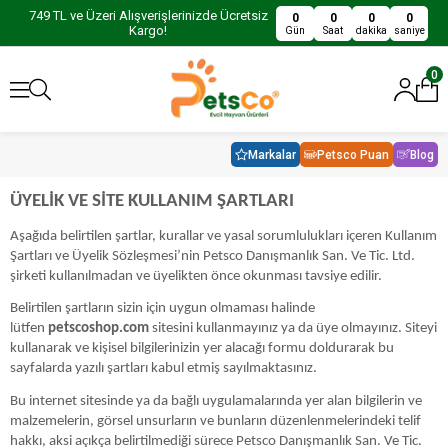
749 TL ve Üzeri Alışverişlerinizde Ücretsiz
0
0
0
0
Kargo!
Gün
Saat
dakika
saniye
0
Markalar
Petsco Puan
Blog
ÜYELİK VE SİTE KULLANIM ŞARTLARI
Aşağıda belirtilen şartlar, kurallar ve yasal sorumlulukları içeren Kullanım
Şartları ve Üyelik Sözleşmesi’nin Petsco Danışmanlık San. Ve Tic. Ltd.
şirketi kullanılmadan ve üyelikten önce okunması tavsiye edilir.
Belirtilen şartların sizin için uygun olmaması halinde
lütfen
petscoshop.com
sitesini kullanmayınız ya da üye olmayınız. Siteyi
kullanarak ve kişisel bilgilerinizin yer alacağı formu doldurarak bu
sayfalarda yazılı şartları kabul etmiş sayılmaktasınız.
Bu internet sitesinde ya da bağlı uygulamalarında yer alan bilgilerin ve
malzemelerin, görsel unsurların ve bunların düzenlenmelerindeki telif
hakkı, aksi açıkça belirtilmediği sürece Petsco Danışmanlık San. Ve Tic.