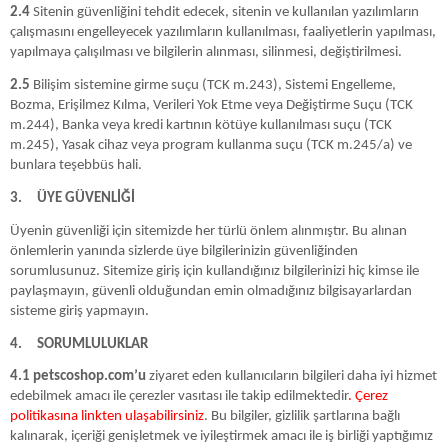
2.4
Sitenin güvenliğini tehdit edecek, sitenin ve kullanılan yazılımların
çalışmasını engelleyecek yazılımların kullanılması, faaliyetlerin yapılması,
yapılmaya çalışılması ve bilgilerin alınması, silinmesi, değiştirilmesi.
2.5
Bilişim sistemine girme suçu (TCK m.243), Sistemi Engelleme,
Bozma, Erişilmez Kılma, Verileri Yok Etme veya Değiştirme Suçu (TCK
m.244), Banka veya kredi kartının kötüye kullanılması suçu (TCK
m.245), Yasak cihaz veya program kullanma suçu (TCK m.245/a) ve
bunlara teşebbüs hali.
3.
ÜYE GÜVENLİĞİ
Üyenin güvenliği için sitemizde her türlü önlem alınmıştır. Bu alınan
önlemlerin yanında sizlerde üye bilgilerinizin güvenliğinden
sorumlusunuz. Sitemize giriş için kullandığınız bilgilerinizi hiç kimse ile
paylaşmayın, güvenli olduğundan emin olmadığınız bilgisayarlardan
sisteme giriş yapmayın.
4.
SORUMLULUKLAR
4.1 petscoshop.com’u
ziyaret eden kullanıcıların bilgileri daha iyi hizmet
edebilmek amacı ile çerezler vasıtası ile takip edilmektedir
. Çerez
politikasına linkten ulaşabilirsiniz
. Bu bilgiler, gizlilik şartlarına bağlı
kalınarak, içeriği genişletmek ve iyileştirmek amacı ile iş birliği yaptığımız