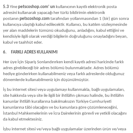
5.3
Yine
petscoshop.com’ un
kullanıcının kayıtlı elektronik posta
adresini kullanarak yapacağı her türlü bildirimin elektronik
postanın
petscoshop.com
tarafından yollanmasından 1 (bir) gün sonra
kullanıcıya ulaştığı kabul edilecektir. Kullanıcı, bu katılım sözleşmesinde
yer alan maddelerin tümünü okuduğunu, anladığını, kabul ettiğini ve
kendisiyle ilgili olarak verdiği bilgilerin doğruluğunu onayladığını beyan,
kabul ve taahhüt eder.
6.
FARKLI ADRES KULLANIMI
Her üye İçin Sipariş Sonlandırırken kendi kayıtlı adresi haricinde farklı
adres girebileceği bir adres bölümü bulunmaktadır. Adres bölümü
hediye gönderirken kullanabilmeniz veya farklı adreslerde olduğunuz
dönemlerde kullanabilmeniz için düşünülmüştür.
İş bu internet sitesi veya uygulamayı kullanmakla, bağlı uygulamaları,
site hakkında veya site ile ilgili bir ihtilâfın çıkması halinde, bu ihtilâfın
kanunlar ihtilâfı kurallarına bakılmaksızın Türkiye Cumhuriyeti
kanunlarına tâbi olacağını ve bu kanunlara göre çözümleneceğini,
İstanbul Mahkemelerinin ve İcra Dairelerinin görevli ve yetkili olacağını
da kabul etmektesiniz.
İşbu internet sitesi ve/veya bağlı uygulamalar üzerinden ürün ve/veya