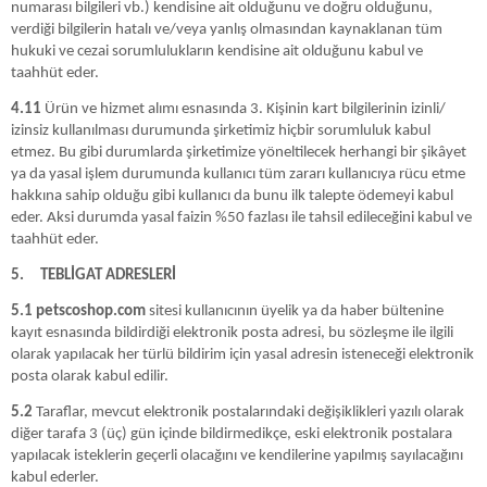
numarası bilgileri vb.) kendisine ait olduğunu ve doğru olduğunu,
verdiği bilgilerin hatalı ve/veya yanlış olmasından kaynaklanan tüm
hukuki ve cezai sorumlulukların kendisine ait olduğunu kabul ve
taahhüt eder.
4.11
Ürün ve hizmet alımı esnasında 3. Kişinin kart bilgilerinin izinli/
izinsiz kullanılması durumunda şirketimiz hiçbir sorumluluk kabul
etmez. Bu gibi durumlarda şirketimize yöneltilecek herhangi bir şikâyet
ya da yasal işlem durumunda kullanıcı tüm zararı kullanıcıya rücu etme
hakkına sahip olduğu gibi kullanıcı da bunu ilk talepte ödemeyi kabul
eder. Aksi durumda yasal faizin %50 fazlası ile tahsil edileceğini kabul ve
taahhüt eder.
5.
TEBLİGAT ADRESLERİ
5.1 petscoshop.com
sitesi kullanıcının üyelik ya da haber bültenine
kayıt esnasında bildirdiği elektronik posta adresi, bu sözleşme ile ilgili
olarak yapılacak her türlü bildirim için yasal adresin isteneceği elektronik
posta olarak kabul edilir.
5.2
Taraflar, mevcut elektronik postalarındaki değişiklikleri yazılı olarak
diğer tarafa 3 (üç) gün içinde bildirmedikçe, eski elektronik postalara
yapılacak isteklerin geçerli olacağını ve kendilerine yapılmış sayılacağını
kabul ederler.