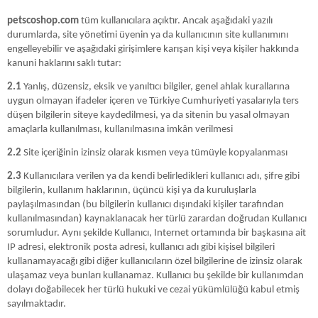
petscoshop.com
tüm kullanıcılara açıktır. Ancak aşağıdaki yazılı
durumlarda, site yönetimi üyenin ya da kullanıcının site kullanımını
engelleyebilir ve aşağıdaki girişimlere karışan kişi veya kişiler hakkında
kanuni haklarını saklı tutar:
2.1
Yanlış, düzensiz, eksik ve yanıltıcı bilgiler, genel ahlak kurallarına
uygun olmayan ifadeler içeren ve Türkiye Cumhuriyeti yasalarıyla ters
düşen bilgilerin siteye kaydedilmesi, ya da sitenin bu yasal olmayan
amaçlarla kullanılması, kullanılmasına imkân verilmesi
2.2
Site içeriğinin izinsiz olarak kısmen veya tümüyle kopyalanması
2.3
Kullanıcılara verilen ya da kendi belirledikleri kullanıcı adı, şifre gibi
bilgilerin, kullanım haklarının, üçüncü kişi ya da kuruluşlarla
paylaşılmasından (bu bilgilerin kullanıcı dışındaki kişiler tarafından
kullanılmasından) kaynaklanacak her türlü zarardan doğrudan Kullanıcı
sorumludur. Aynı şekilde Kullanıcı, Internet ortamında bir başkasına ait
IP adresi, elektronik posta adresi, kullanıcı adı gibi kişisel bilgileri
kullanamayacağı gibi diğer kullanıcıların özel bilgilerine de izinsiz olarak
ulaşamaz veya bunları kullanamaz. Kullanıcı bu şekilde bir kullanımdan
dolayı doğabilecek her türlü hukuki ve cezai yükümlülüğü kabul etmiş
sayılmaktadır.