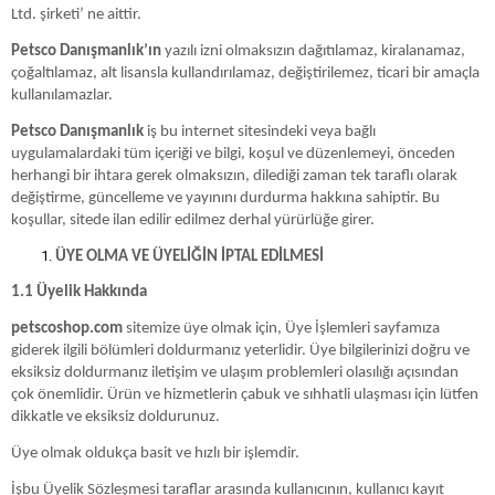
Ltd. şirketi’ ne aittir.
Petsco Danışmanlık’ın
yazılı izni olmaksızın dağıtılamaz, kiralanamaz,
çoğaltılamaz, alt lisansla kullandırılamaz, değiştirilemez, ticari bir amaçla
kullanılamazlar.
Petsco Danışmanlık
iş bu internet sitesindeki veya bağlı
uygulamalardaki tüm içeriği ve bilgi, koşul ve düzenlemeyi, önceden
herhangi bir ihtara gerek olmaksızın, dilediği zaman tek taraflı olarak
değiştirme, güncelleme ve yayınını durdurma hakkına sahiptir. Bu
koşullar, sitede ilan edilir edilmez derhal yürürlüğe girer.
ÜYE OLMA VE ÜYELİĞİN İPTAL EDİLMESİ
1.1
Üyelik
Hakkında
petscoshop.com
sitemize üye olmak için, Üye İşlemleri sayfamıza
giderek ilgili bölümleri doldurmanız yeterlidir. Üye bilgilerinizi doğru ve
eksiksiz doldurmanız iletişim ve ulaşım problemleri olasılığı açısından
çok önemlidir. Ürün ve hizmetlerin çabuk ve sıhhatli ulaşması için lütfen
dikkatle ve eksiksiz doldurunuz.
Üye olmak oldukça basit ve hızlı bir işlemdir.
İşbu Üyelik Sözleşmesi taraflar arasında kullanıcının, kullanıcı kayıt