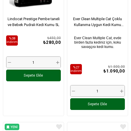
Lindocat Prestige Pembe taneli
Ever Clean Multiple Cat Çoklu
ve Bebek Pudralı Kedi Kumu 5L
Kullanıma Uygun Kedi Kumu
10Lt
₺450,00
Ever Clean Multiple Cat, evde
%38
₺280,00
i̇ndirim
birden fazla kediniz için, koku
savaşçısı kedi kumu.
₺1.500,00
%27
₺1.090,00
i̇ndirim
Sepete Ekle
Sepete Ekle
YENI