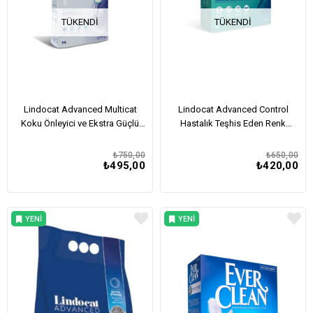
TÜKENDI
TÜKENDI
Lindocat Advanced Multicat
Lindocat Advanced Control
Koku Önleyici ve Ekstra Güçlü
Hastalık Teşhis Eden Renk
Topaklanan Kedi Kumu 12L
Değiştiren Topaklanan Kedi
Kumu 6L
₺750,00
₺650,00
₺495,00
₺420,00
YENI
YENI
ÜRÜN
ÜRÜN