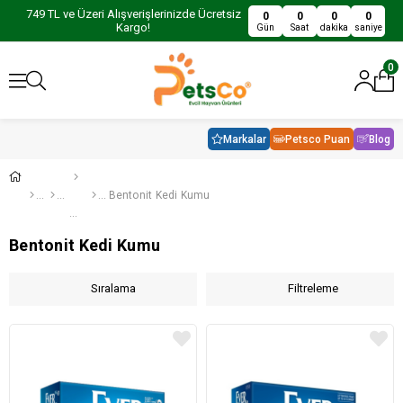
749 TL ve Üzeri Alışverişlerinizde Ücretsiz
0
0
0
0
Kargo!
Gün
Saat
dakika
saniye
0
Markalar
Petsco Puan
Blog
Bentonit Kedi Kumu
Bentonit Kedi Kumu
Sıralama
Filtreleme