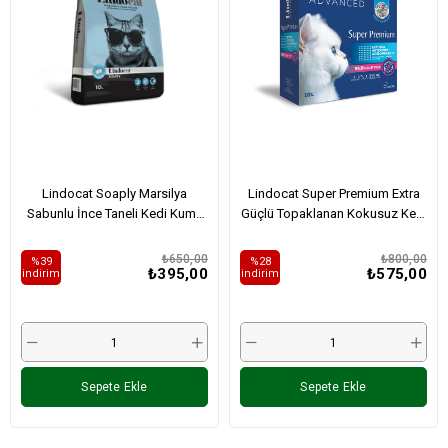
Lindocat Soaply Marsilya
Lindocat Super Premium Extra
Sabunlu İnce Taneli Kedi Kumu
Güçlü Topaklanan Kokusuz Kedi
10L
Kumu 10L
₺650,00
₺800,00
%39
%28
₺395,00
₺575,00
i̇ndirim
i̇ndirim
Sepete Ekle
Sepete Ekle