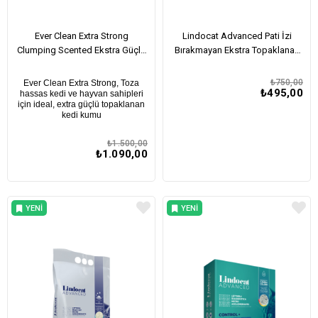
Ever Clean Extra Strong
Lindocat Advanced Pati İzi
Clumping Scented Ekstra Güçlü
Bırakmayan Ekstra Topaklanan
Topaklanan Kokulu Kedi Kumu
Özel Karışım Kedi Kumu 10L
10Lt
₺750,00
Ever Clean Extra Strong, Toza
₺495,00
hassas kedi ve hayvan sahipleri
için ideal, extra güçlü topaklanan
kedi kumu
₺1.500,00
₺1.090,00
YENI
YENI
ÜRÜN
ÜRÜN