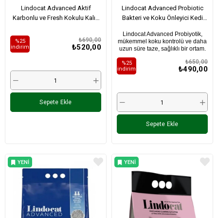
Lindocat Advanced Aktif
Lindocat Advanced Probiotic
Karbonlu ve Fresh Kokulu Kalın
Bakteri ve Koku Önleyici Kedi
Taneli Kedi Kumu 8L
Kumu 10L
Lindocat Advanced Probiyotik,
₺690,00
%25
mükemmel koku kontrolü ve daha
₺520,00
i̇ndirim
uzun süre taze, sağlıklı bir ortam.
₺650,00
%25
₺490,00
i̇ndirim
Sepete Ekle
Sepete Ekle
YENI
YENI
ÜRÜN
ÜRÜN