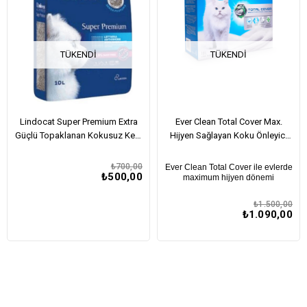
TÜKENDI
TÜKENDI
Lindocat Super Premium Extra
Ever Clean Total Cover Max.
Güçlü Topaklanan Kokusuz Kedi
Hijyen Sağlayan Koku Önleyici
Kumu 10L
Kedi Kumu 10Lt
₺700,00
Ever Clean Total Cover ile evlerde
₺500,00
maximum hijyen dönemi
₺1.500,00
₺1.090,00