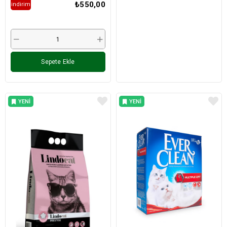
₺550,00
i̇ndirim
Sepete Ekle
YENI
YENI
ÜRÜN
ÜRÜN