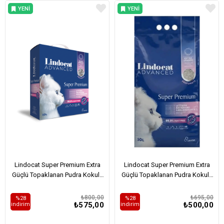
YENI
YENI
ÜRÜN
ÜRÜN
Lindocat Super Premium Extra
Lindocat Super Premium Extra
Güçlü Topaklanan Pudra Kokulu
Güçlü Topaklanan Pudra Kokulu
Kedi Kumu 10L
Kedi Kumu 10L
₺800,00
₺695,00
%28
%28
₺575,00
₺500,00
i̇ndirim
i̇ndirim