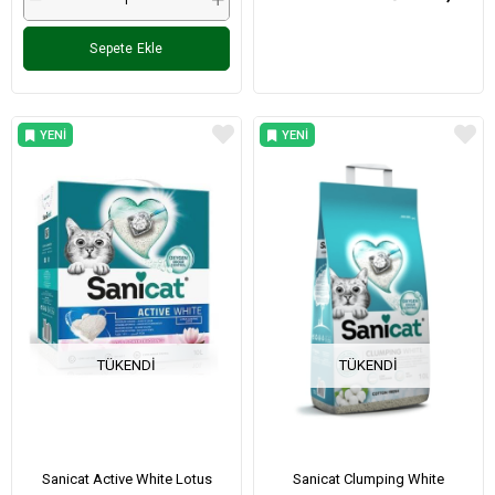
Sepete Ekle
YENI
YENI
ÜRÜN
ÜRÜN
TÜKENDI
TÜKENDI
Sanicat Active White Lotus
Sanicat Clumping White