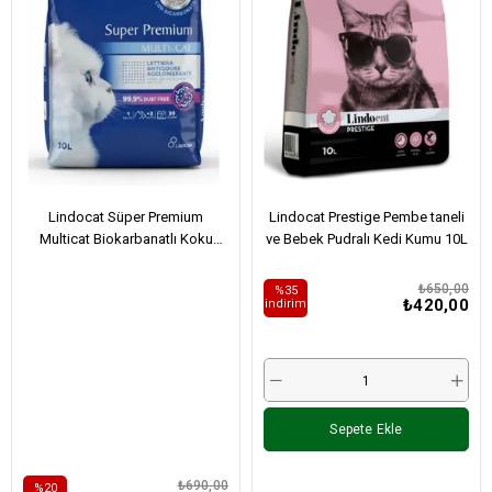
Lindocat Süper Premium
Lindocat Prestige Pembe taneli
Multicat Biokarbanatlı Koku
ve Bebek Pudralı Kedi Kumu 10L
Önleyici ve Extra Güçlü
Topaklanan Kedi Kumu 10L
₺650,00
%35
₺420,00
i̇ndirim
Sepete Ekle
₺690,00
%20