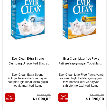
Ever Clean Extra Strong
Ever Clean Litterfree Paws
Clumping Unscented Ekstra
Patilere Yapışmayan Topaklanan
Güçlü Topaklanan Kokusuz Kedi
Kedi Kumu 10 Lt
Kumu 10Lt
Ever Clean Extra
Strong,
Ever Clean LitterFree Paws,
yavru
Kokuya hassas kedi ve hayvan
ve uzun tüylü kediler için uygun,
sahipleri için ideal, extra güçlü
t
oza hassas kedi ve hayvan
topaklanan kedi kumu
sahiplerine özel kedi kumu.
₺1.500,00
₺1.500,00
%27
%27
₺1.090,00
₺1.090,00
i̇ndirim
i̇ndirim