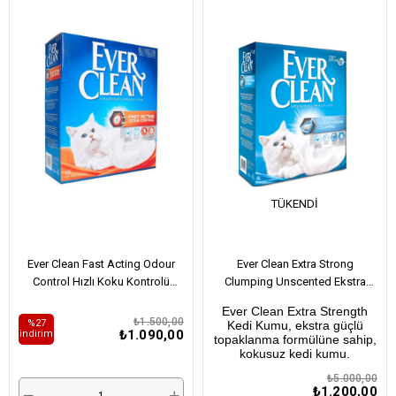
ÜRÜN
TÜKENDI
Ever Clean Fast Acting Odour
Ever Clean Extra Strong
Control Hızlı Koku Kontrolü
Clumping Unscented Ekstra
Sağlayan Bitki Özlü Kedi Kumu
Güçlü Topaklanan Kokusuz Kedi
Ever Clean Extra
Strength
10Lt
Kumu 6Lt
₺1.500,00
%27
Kedi Kumu, ekstra güçlü
₺1.090,00
i̇ndirim
topaklanma formülüne sahip,
kokusuz kedi kumu.
₺5.000,00
₺1.200,00