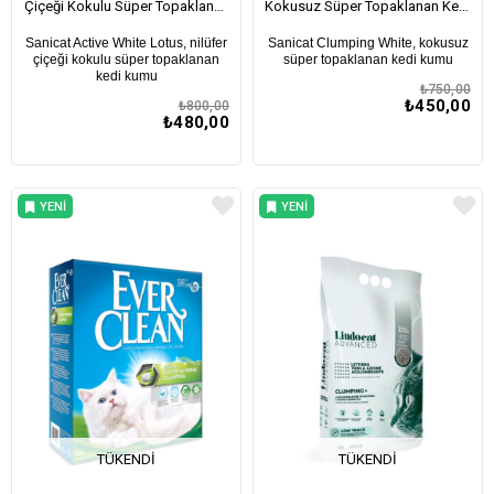
Çiçeği Kokulu Süper Topaklanan
Kokusuz Süper Topaklanan Kedi
Kedi Kumu 10Lt
Kumu 10Lt
Sanicat Active White Lotus, nilüfer
Sanicat Clumping White, kokusuz
çiçeği kokulu süper topaklanan
süper topaklanan kedi kumu
kedi kumu
₺750,00
₺450,00
₺800,00
₺480,00
YENI
YENI
ÜRÜN
ÜRÜN
TÜKENDI
TÜKENDI