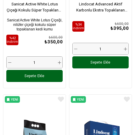
Sanicat Active White Lotus
Lindocat Advanced Aktif
Çiçeği Kokulu Süper Topaklanan
Karbonlu Ekstra Topaklanan
Kedi Kumu 6Lt
İnce Taneli Kedi Kumu 6L
Sanicat Active White Lotus Çiçeği,
₺600,00
%34
nilüfer çiçeği kokulu süper
₺395,00
i̇ndirim
topaklanan kedi kumu
₺600,00
%42
₺350,00
i̇ndirim
Sepete Ekle
Sepete Ekle
YENI
YENI
ÜRÜN
ÜRÜN