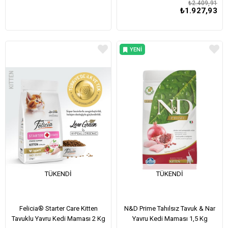
₺2.409,91
₺1.927,93
YENI
ÜRÜN
TÜKENDI
TÜKENDI
Felicia® Starter Care Kitten
N&D Prime Tahılsız Tavuk & Nar
Tavuklu Yavru Kedi Maması 2 Kg
Yavru Kedi Maması 1,5 Kg