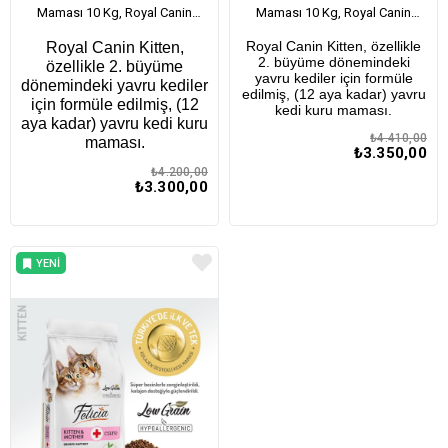
Maması 10 Kg, Royal Canin
Maması 10 Kg, Royal Canin
Kitten 400 gr x 2 adet
Kitten Gravy Yaş Mama x 12
Royal Canin Kitten, özellikle
Royal Canin Kitten,
Adet
2. büyüme dönemindeki
özellikle 2. büyüme
yavru kediler için formüle
dönemindeki yavru kediler
edilmiş, (12 aya kadar) yavru
için formüle edilmiş, (12
kedi kuru maması.
aya kadar) yavru kedi kuru
₺4.410,00
maması.
₺3.350,00
₺4.200,00
₺3.300,00
YENI
ÜRÜN