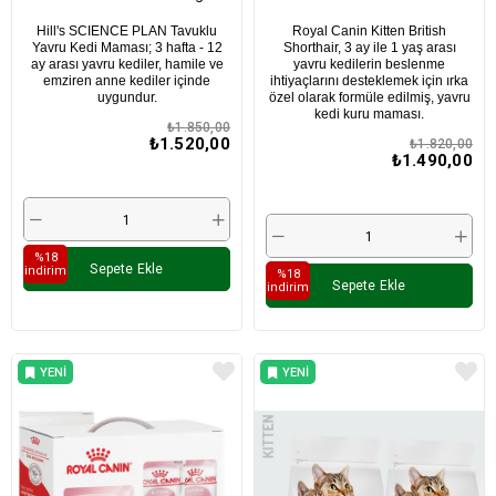
2kg
Hill's SCIENCE PLAN Tavuklu
Royal Canin Kitten British
Yavru Kedi Maması; 3 hafta - 12
Shorthair, 3 ay ile 1 yaş arası
ay arası yavru kediler, hamile ve
yavru kedilerin beslenme
emziren anne kediler içinde
ihtiyaçlarını desteklemek için ırka
uygundur.
özel olarak formüle edilmiş, yavru
kedi kuru maması.
₺1.850,00
₺1.520,00
₺1.820,00
₺1.490,00
%18
Sepete Ekle
i̇ndirim
%18
Sepete Ekle
i̇ndirim
YENI
YENI
ÜRÜN
ÜRÜN