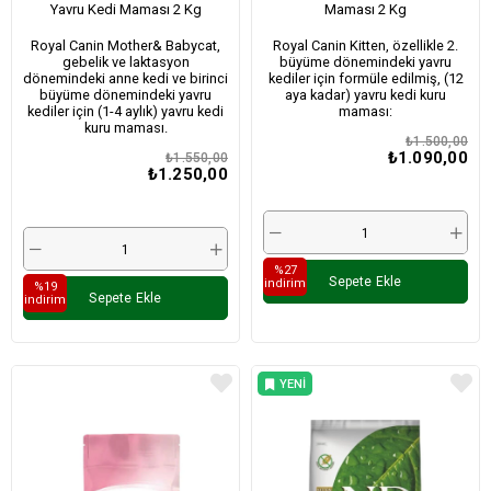
Yavru Kedi Maması 2 Kg
Maması 2 Kg
Royal Canin Mother& Babycat,
Royal Canin Kitten, özellikle 2.
gebelik ve laktasyon
büyüme dönemindeki yavru
dönemindeki anne kedi ve birinci
kediler için formüle edilmiş, (12
büyüme dönemindeki yavru
aya kadar) yavru kedi kuru
kediler için (1-4 aylık) yavru kedi
maması:
kuru maması.
₺1.500,00
₺1.090,00
₺1.550,00
₺1.250,00
%27
Sepete Ekle
i̇ndirim
%19
Sepete Ekle
i̇ndirim
YENI
ÜRÜN