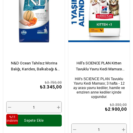
N&D Ocean Tahılsız Morina
Hill's SCIENCE PLAN Kitten
Balığı, Karides, Balkabağı &
Tavuklu Yavru Kedi Maması
Kavun Yavru Kedi Maması 5 Kg
5Kg+2Kg Hediye
Hill's SCIENCE PLAN Tavuklu
₺3.750,00
Yavru Kedi Maması; 3 hafta - 12
₺3.345,00
ay arası yavru kediler, hamile ve
emziren anne kediler içinde
uygundur.
₺3.350,00
₺2.900,00
%11
Sepete Ekle
i̇ndirim