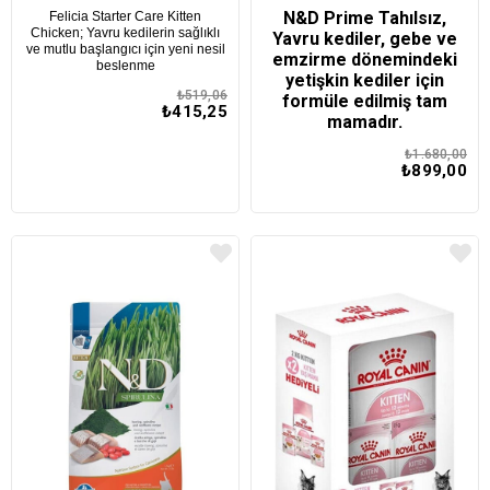
N&D Prime Tahılsız,
Felicia Starter Care Kitten
Chicken; Yavru kedilerin sağlıklı
Yavru kediler, gebe ve
ve mutlu başlangıcı için yeni nesil
emzirme dönemindeki
beslenme
yetişkin kediler için
₺519,06
formüle edilmiş tam
₺415,25
mamadır.
₺1.680,00
₺899,00