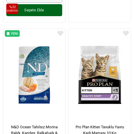
%22
Sepete Ekle
i̇ndirim
YENI
ÜRÜN
N&D Ocean Tahılsız Morina
Pro Plan Kitten Tavuklu Yavru
Balığı, Karides, Balkabağı &
Kedi Maması 10 Kg