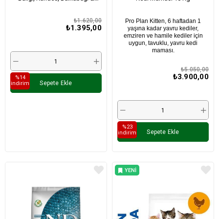
Kavun Yavru Kedi Maması 1,5 Kg
₺1.620,00
Pro Plan Kitten,
6 haftadan 1
₺1.395,00
yaşına kadar yavru kediler,
emziren ve hamile kediler için
uygun, tavuklu,
yavru kedi
maması.
₺5.050,00
₺3.900,00
%14
Sepete Ekle
i̇ndirim
%23
Sepete Ekle
i̇ndirim
YENI
ÜRÜN