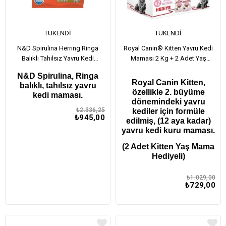
TÜKENDI
TÜKENDI
N&D Spirulina Herring Ringa
Royal Canin® Kitten Yavru Kedi
Balıklı Tahılsız Yavru Kedi
Maması 2 Kg + 2 Adet Yaş
Maması 1,5 KG
Mama Hediyeli
N&D Spirulina, Ringa
Royal Canin Kitten,
balıklı, tahılsız yavru
özellikle 2. büyüme
kedi maması.
dönemindeki yavru
₺2.336,25
kediler için formüle
₺945,00
edilmiş, (12 aya kadar)
yavru kedi kuru maması.
(2 Adet Kitten Yaş Mama
Hediyeli)
₺1.029,00
₺729,00