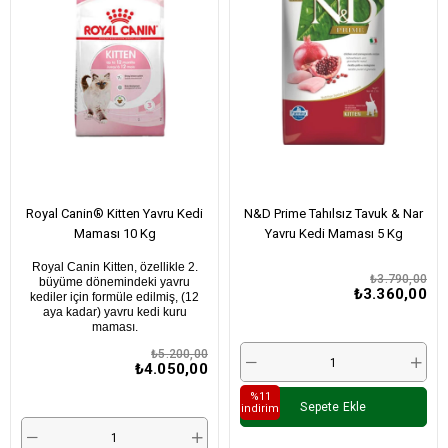
Royal Canin® Kitten Yavru Kedi
N&D Prime Tahılsız Tavuk & Nar
Maması 10 Kg
Yavru Kedi Maması 5 Kg
Royal Canin Kitten, özellikle 2.
₺3.790,00
büyüme dönemindeki yavru
₺3.360,00
kediler için formüle edilmiş, (12
aya kadar) yavru kedi kuru
maması.
₺5.200,00
₺4.050,00
%11
Sepete Ekle
i̇ndirim