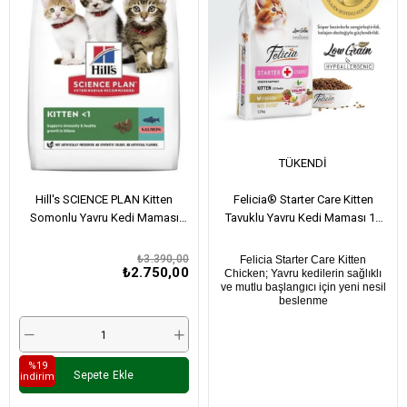
TÜKENDI
Hill's SCIENCE PLAN Kitten
Felicia® Starter Care Kitten
Somonlu Yavru Kedi Maması
Tavuklu Yavru Kedi Maması 12
5Kg+2Kg Hediye
Kg
₺3.390,00
Felicia Starter Care Kitten
₺2.750,00
Chicken; Yavru kedilerin sağlıklı
ve mutlu başlangıcı için yeni nesil
beslenme
%19
Sepete Ekle
i̇ndirim