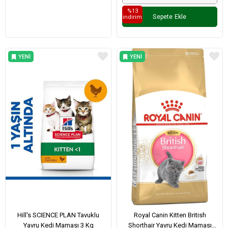
%13
Sepete Ekle
i̇ndirim
YENI
YENI
ÜRÜN
ÜRÜN
Hill's SCIENCE PLAN Tavuklu
Royal Canin Kitten British
Yavru Kedi Maması 3 Kg
Shorthair Yavru Kedi Maması