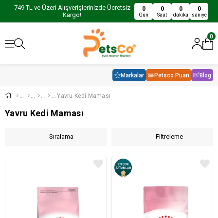
749 TL ve Üzeri Alışverişlerinizde Ücretsiz
0
0
0
0
Kargo!
Gün
Saat
dakika
saniye
0
Markalar
Petsco Puan
Blog
Yavru Kedi Maması
Yavru Kedi Maması
Sıralama
Filtreleme