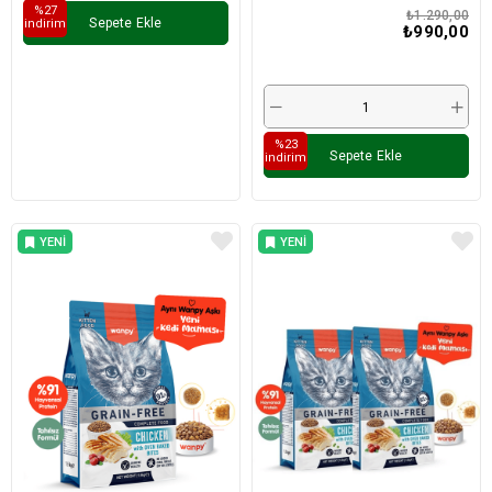
%27
₺1.290,00
Sepete Ekle
i̇ndirim
₺990,00
%23
Sepete Ekle
i̇ndirim
YENI
YENI
ÜRÜN
ÜRÜN