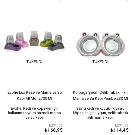
TÜKENDI
TÜKENDI
Evohe Lux Rezerve Mama ve Su
Kurbağa Şekilli Çelik Tabaklı İkili
Kabı Ml Mor 2700 Ml
Mama ve Su Kabı Pembe 230 Ml
Evohe, Kedi ve köpekler için
Yavru kedi ve küçük ırk yavru
kullanıma uygun hazneli mama
köpekler için uygun, çelik tabaklı
ve su kabı.
ikili mama kabı.
₺271,95
₺271,95
₺166,95
₺114,45