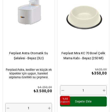
Ferplast Astra Otomatik Su
Ferplast Mira KC 70 Bowl Çelik
Şelalesi - Beyaz (3Lt)
Mama Kabı - Beyaz (250 Ml)
₺620,00
Ferplast Astra, kediler ve küçük ırk
₺350,00
köpekler için uygun, hareket
algılama özellikli su çeşmesi.
₺4.250,00
₺3.500,00
%44
Sepete Ekle
i̇ndirim