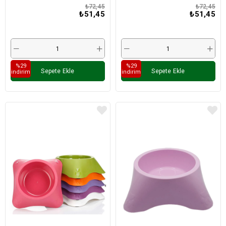
₺72,45
₺72,45
₺51,45
₺51,45
%29
%29
Sepete Ekle
Sepete Ekle
i̇ndirim
i̇ndirim