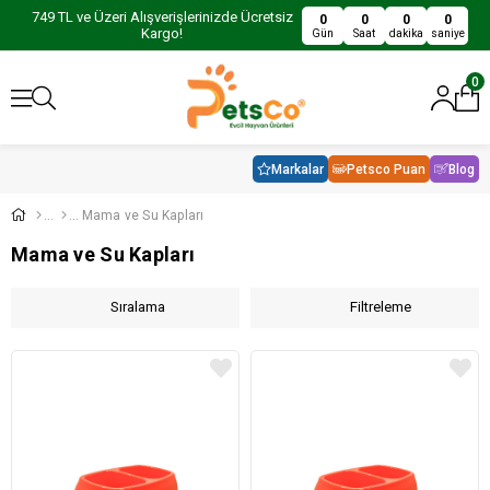
749 TL ve Üzeri Alışverişlerinizde Ücretsiz
0
0
0
0
Kargo!
Gün
Saat
dakika
saniye
0
Markalar
Petsco Puan
Blog
Mama ve Su Kapları
Mama ve Su Kapları
Sıralama
Filtreleme