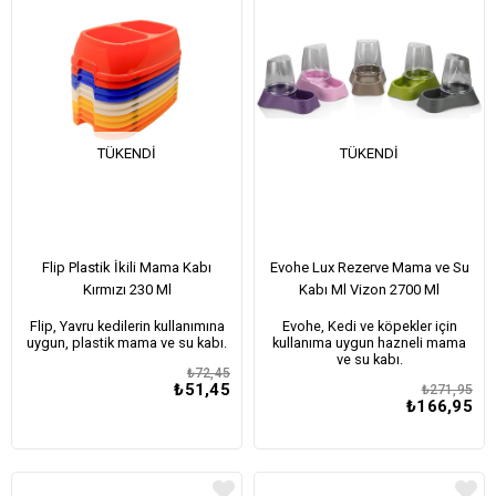
TÜKENDI
TÜKENDI
Flip Plastik İkili Mama Kabı
Evohe Lux Rezerve Mama ve Su
Kırmızı 230 Ml
Kabı Ml Vizon 2700 Ml
Flip, Yavru kedilerin kullanımına
Evohe, Kedi ve köpekler için
uygun, plastik mama ve su kabı.
kullanıma uygun hazneli mama
ve su kabı.
₺72,45
₺51,45
₺271,95
₺166,95