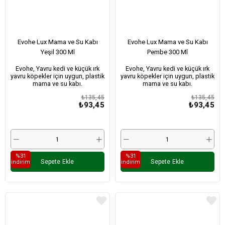
Evohe Lux Mama ve Su Kabı
Evohe Lux Mama ve Su Kabı
Yeşil 300 Ml
Pembe 300 Ml
Evohe, Yavru kedi ve küçük ırk
Evohe, Yavru kedi ve küçük ırk
yavru köpekler için uygun, plastik
yavru köpekler için uygun, plastik
mama ve su kabı.
mama ve su kabı.
₺135,45
₺135,45
₺93,45
₺93,45
%31
%31
Sepete Ekle
Sepete Ekle
i̇ndirim
i̇ndirim