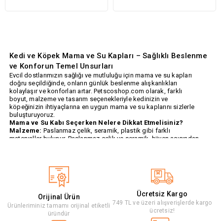
Kedi ve Köpek Mama ve Su Kapları – Sağlıklı Beslenme
ve Konforun Temel Unsurları
Evcil dostlarımızın sağlığı ve mutluluğu için mama ve su kapları
doğru seçildiğinde, onların günlük beslenme alışkanlıkları
kolaylaşır ve konforları artar. Petscoshop.com olarak, farklı
boyut, malzeme ve tasarım seçenekleriyle kedinizin ve
köpeğinizin ihtiyaçlarına en uygun mama ve su kaplarını sizlerle
buluşturuyoruz.
Mama ve Su Kabı Seçerken Nelere Dikkat Etmelisiniz?
Malzeme:
Paslanmaz çelik, seramik, plastik gibi farklı
materyaller bulunur. Paslanmaz çelik ve seramik, hijyen açısından
en sağlıklı seçeneklerdir. Plastik kaplar ise ekonomiktir ancak
kolay kırılabilir.
Boyut:
Evcil hayvanınızın büyüklüğüne uygun, yeterli kapasitede
kaplar tercih edilmelidir.
Kolay Temizleme:
Kolay temizlenebilen kaplar, sağlıklı
beslenme için önemlidir.
Ücretsiz Kargo
Kaymayı Önleyici Taban Özelliği:
Tabanında kaydırmaz ped
Orijinal Ürün
bulunan kaplar, mama ve suyun dökülmesini engeller.
749 TL ve üzeri alışverişlerde kargo
Ürünleriminiz tamamı orijinal etiketli
Petscoshop.com’ da Bulabileceğiniz Mama ve Su Kabı
ücretsiz!
üründür
Çeşitleri