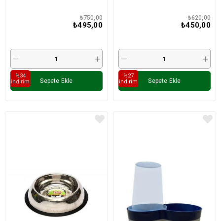
710ml
₺750,00
₺620,00
₺495,00
₺450,00
%34
%27
Sepete Ekle
Sepete Ekle
i̇ndirim
i̇ndirim