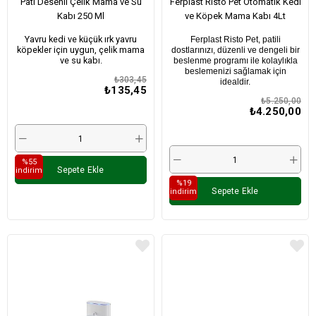
Pati Desenli Çelik Mama ve Su
Ferplast Risto Pet Otomatik Kedi
Kabı 250 Ml
ve Köpek Mama Kabı 4Lt
Yavru kedi ve küçük ırk yavru
Ferplast Risto Pet, patili
köpekler için uygun, çelik mama
dostlarınızı, düzenli ve dengeli bir
ve su kabı.
beslenme programı ile kolaylıkla
beslemenizi sağlamak için
₺303,45
idealdir.
₺135,45
₺5.250,00
₺4.250,00
%55
Sepete Ekle
i̇ndirim
%19
Sepete Ekle
i̇ndirim