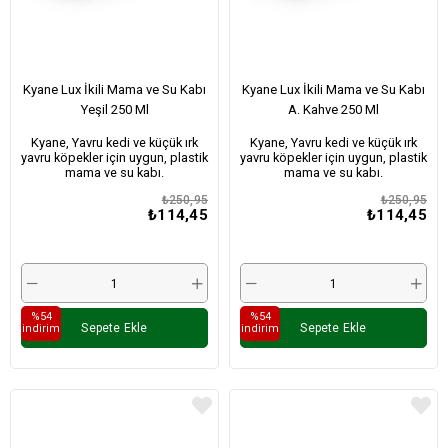
Kyane Lux İkili Mama ve Su Kabı
Kyane Lux İkili Mama ve Su Kabı
Yeşil 250 Ml
A. Kahve 250 Ml
Kyane, Yavru kedi ve küçük ırk
Kyane, Yavru kedi ve küçük ırk
yavru köpekler için uygun, plastik
yavru köpekler için uygun, plastik
mama ve su kabı.
mama ve su kabı.
₺250,95
₺250,95
₺114,45
₺114,45
%54
%54
Sepete Ekle
Sepete Ekle
i̇ndirim
i̇ndirim