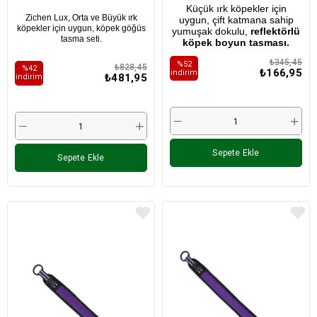
Küçük ırk köpekler için
Zichen Lux, Orta ve Büyük ırk
uygun, çift katmana sahip
köpekler için uygun, köpek göğüs
yumuşak dokulu,
reflektörlü
tasma seti.
köpek boyun tasması.
₺345,45
%52
₺828,45
%42
₺166,95
i̇ndirim
₺481,95
i̇ndirim
Sepete Ekle
Sepete Ekle