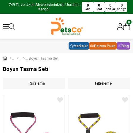
749 TL ve Üzeri Alışverişlerinizde Ücretsiz
0
0
0
0
Kargo!
Gün
Saat
dakika
saniye
0
Markalar
Petsco Puan
Blog
Boyun Tasma Seti
Boyun Tasma Seti
Sıralama
Filtreleme