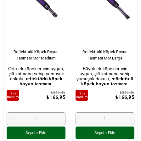
Reflektörlü Köpek Boyun
Reflektörlü Köpek Boyun
Tasması Mor Medium
Tasması Mor Large
Orta ırk köpekler için uygun,
Büyük ırk köpekler için
çift katmana sahip yumuşak
uygun, çift katmana sahip
dokulu,
reflektörlü köpek
yumuşak dokulu,
reflektörlü
boyun tasması.
köpek boyun tasması.
₺345,45
₺345,45
%52
%52
₺166,95
₺166,95
i̇ndirim
i̇ndirim
Sepete Ekle
Sepete Ekle