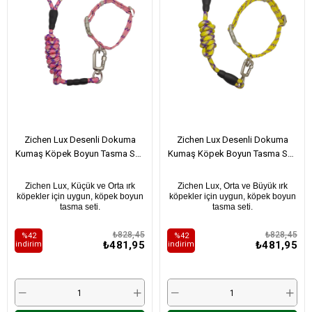
Zichen Lux Desenli Dokuma
Zichen Lux Desenli Dokuma
Kumaş Köpek Boyun Tasma Seti
Kumaş Köpek Boyun Tasma Seti
Pembe Mor Medium
Sarı Mor Large
Zichen Lux, Küçük ve Orta ırk
Zichen Lux, Orta ve Büyük ırk
köpekler için uygun, köpek boyun
köpekler için uygun, köpek boyun
tasma seti.
tasma seti.
₺828,45
₺828,45
%42
%42
₺481,95
₺481,95
i̇ndirim
i̇ndirim