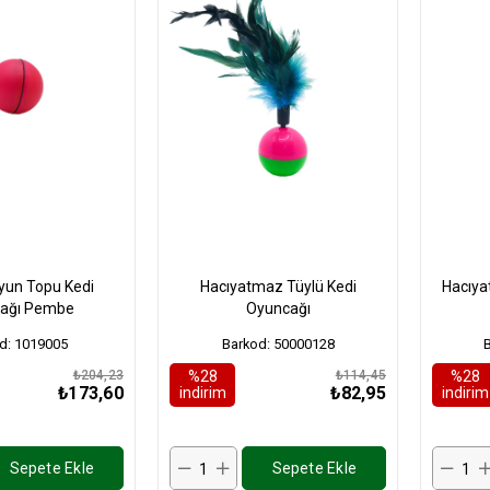
Oyun Topu Kedi
Hacıyatmaz Tüylü Kedi
Hacıya
ağı Pembe
Oyuncağı
d: 1019005
Barkod: 50000128
₺204,23
%28
₺114,45
%28
₺173,60
₺82,95
i̇ndirim
i̇ndirim
Sepete Ekle
Sepete Ekle