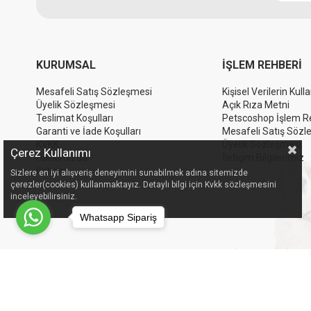
KURUMSAL
İŞLEM REHBERİ
Mesafeli Satış Sözleşmesi
Kişisel Verilerin Kull
Üyelik Sözleşmesi
Açık Rıza Metni
Teslimat Koşulları
Petscoshop İşlem R
Garanti ve İade Koşulları
Mesafeli Satış Sözl
KVKK
Üyelik Sözleşmesi
Çerez Kullanımı
Hakkımızda
İletişim Bilgilerimiz
İletişim
Sizlere en iyi alışveriş deneyimini sunabilmek adına sitemizde
çerezler(cookies) kullanmaktayız. Detaylı bilgi için Kvkk sözleşmesini
inceleyebilirsiniz.
Whatsapp Sipariş
© 2025 Petsco. Tüm Hakkı Saklıdır.