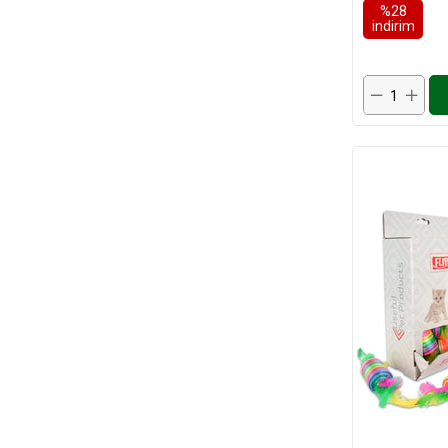
%28
i̇ndirim