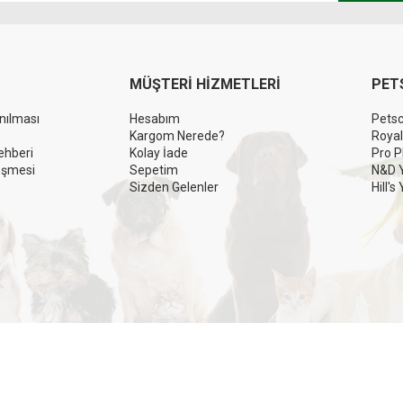
MÜŞTERİ HİZMETLERİ
PET
anılması
Hesabım
Pets
Kargom Nerede?
Royal
ehberi
Kolay İade
Pro Pl
eşmesi
Sepetim
N&D Y
Sizden Gelenler
Hill's