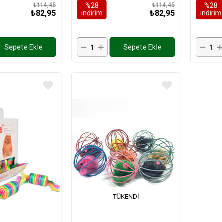
₺114,45
%28
₺114,45
%28
₺82,95
₺82,95
i̇ndirim
i̇ndirim
Sepete Ekle
Sepete Ekle
TÜKENDI