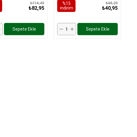
₺114,45
%15
₺48,20
₺82,95
₺40,95
i̇ndirim
Sepete Ekle
Sepete Ekle