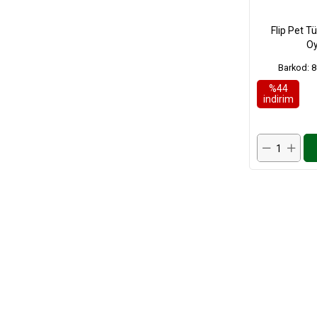
Flip Pet Tü
Oy
Barkod: 
%44
i̇ndirim