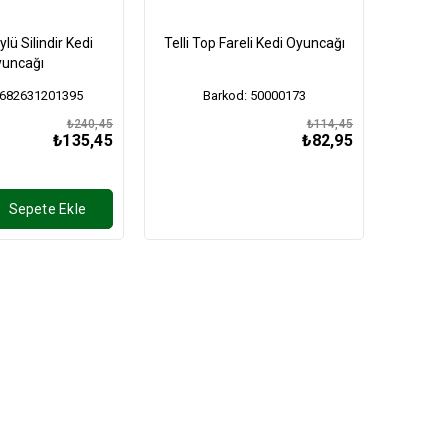
ylü Silindir Kedi
Telli Top Fareli Kedi Oyuncağı
uncağı
8682631201395
Barkod: 50000173
₺240,45
₺114,45
₺135,45
₺82,95
Sepete Ekle