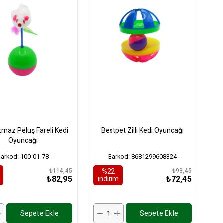
tmaz Peluş Fareli Kedi
Bestpet Zilli Kedi Oyuncağı
Oyuncağı
Barkod: 100-01-78
Barkod: 8681299608324
₺114,45
%22
₺93,45
₺82,95
₺72,45
i̇ndirim
Sepete Ekle
Sepete Ekle