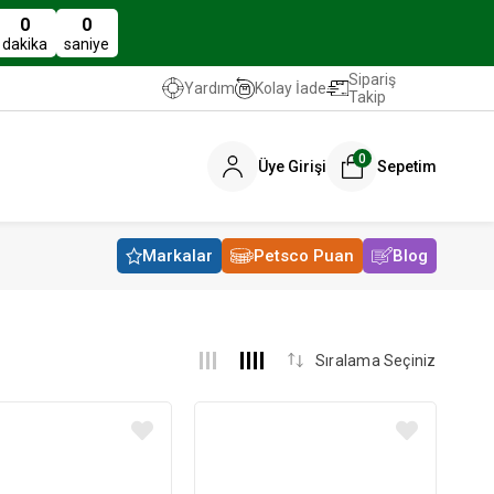
0
0
dakika
saniye
Sipariş
Kolay İade
Yardım
Takip
0
Üye Girişi
Sepetim
Markalar
Petsco Puan
Blog