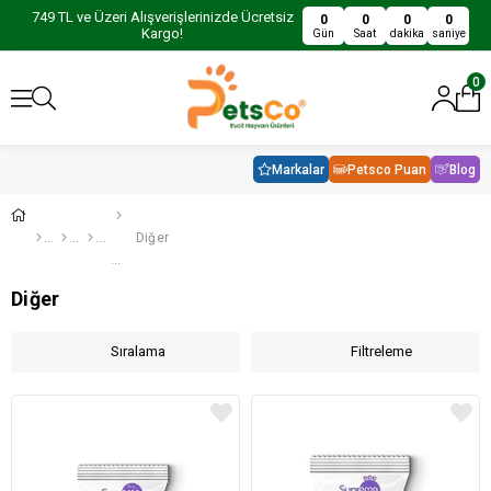
749 TL ve Üzeri Alışverişlerinizde Ücretsiz
0
0
0
0
Kargo!
Gün
Saat
dakika
saniye
0
Markalar
Petsco Puan
Blog
Diğer
Diğer
Sıralama
Filtreleme