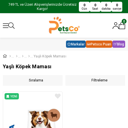
749 TL ve Üzeri Alışverişlerinizde Ücretsiz
0
0
0
0
Kargo!
Gün
Saat
dakika
saniye
0
Markalar
Petsco Puan
Blog
Yaşlı Köpek Maması
Yaşlı Köpek Maması
Sıralama
Filtreleme
YENI
ÜRÜN