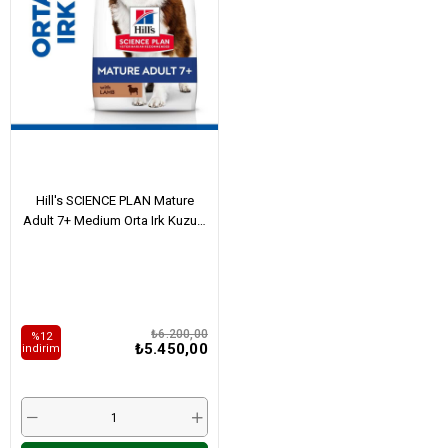
Hill's SCIENCE PLAN Mature
Adult 7+ Medium Orta Irk Kuzulu
Yaşlı Köpek Maması 14Kg
₺6.200,00
%12
₺5.450,00
i̇ndirim