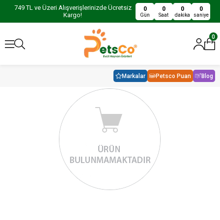
749 TL ve Üzeri Alışverişlerinizde Ücretsiz
0
0
0
0
Kargo!
Gün
Saat
dakika
saniye
0
Markalar
Petsco Puan
Blog