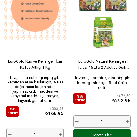
EuroGold Kuş ve Kemirgen İçin
EuroGold Naturel Kemirgen
Kafes Altlığı 1 Kg
Talaşı 15 Lt x 2 Adet ve Quik
Kuru Yonca Kemirgen Otu 350 Gr
Tavşan, hamster, ginepig gibi
Tavşan, hamster, ginepig gibi
x 1 Adet
kemirgenler ve kuşlar için, %100
kemirgenler için özel ürün
doğal mısır koçanından
seti.
yapılmış, katkı maddesi ve
kimyasal madde içermeyen,
₺472,50
%38
₺292,95
hijyenik granül kum.
i̇ndirim
₺303,45
%45
₺166,95
i̇ndirim
Sepete Ekle