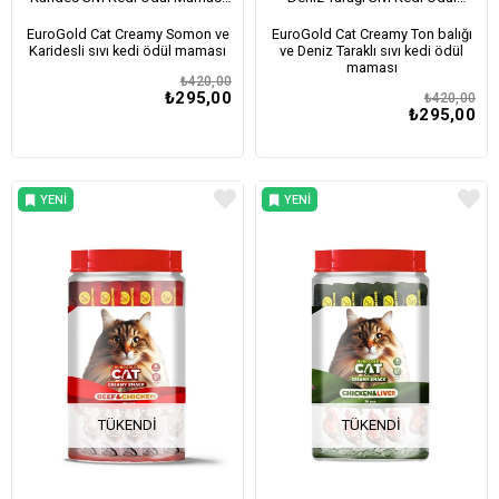
30x15Gr
Maması 30x15Gr
EuroGold Cat Creamy Somon ve
EuroGold Cat Creamy Ton balığı
Karidesli sıvı kedi ödül maması
ve Deniz Taraklı sıvı kedi ödül
maması
₺420,00
₺295,00
₺420,00
₺295,00
YENI
YENI
ÜRÜN
ÜRÜN
TÜKENDI
TÜKENDI