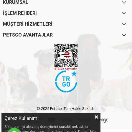
KURUMSAL
İŞLEM REHBERİ
MÜŞTERİ HİZMETLERİ
PETSCO AVANTAJLAR
© 2025 Petsco. Tüm Hakkı Saklıdır.
Çerez Kullanımı
Sizlere en iyi alışveriş deneyimini sunabilmek adına
sitemizde çerezler(cookies) kullanmaktayız. Detaylı bilgi