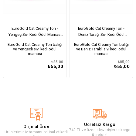
EuroGold Cat Creamy Ton -
EuroGold Cat Creamy Ton -
Yengeç Sıvı Kedi Ödül Maması
Deniz Tarağı Sıvı Kedi Ödül
5x15Gr
Maması 5x15Gr
EuroGold Cat Creamy Ton balığı
EuroGold Cat Creamy Ton balığı
ve Yengeçli sıvı kedi ödül
ve Deniz Taraklı sıvı kedi ödül
maması
maması
₺85,00
₺85,00
₺55,00
₺55,00
Ücretsiz Kargo
Orijinal Ürün
749 TL ve üzeri alışverişlerde kargo
Ürünleriminiz tamamı orijinal etiketli
ücretsiz!