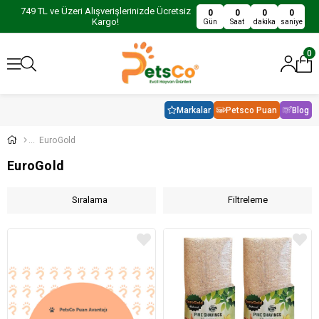
749 TL ve Üzeri Alışverişlerinizde Ücretsiz
0
0
0
0
Kargo!
Gün
Saat
dakika
saniye
0
Markalar
Petsco Puan
Blog
EuroGold
EuroGold
Sıralama
Filtreleme