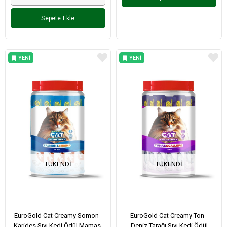
Sepete Ekle
YENI
YENI
ÜRÜN
ÜRÜN
TÜKENDI
TÜKENDI
EuroGold Cat Creamy Somon -
EuroGold Cat Creamy Ton -
Karides Sıvı Kedi Ödül Maması
Deniz Tarağı Sıvı Kedi Ödül