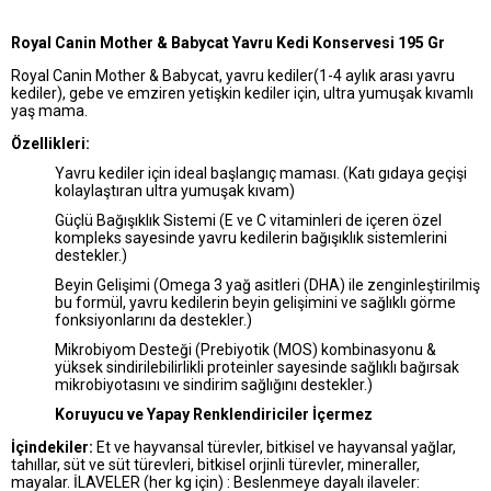
Royal Canin Mother & Babycat Yavru Kedi Konservesi 195 Gr
Royal Canin Mother & Babycat, yavru kediler(1-4 aylık arası yavru
kediler), gebe ve emziren yetişkin kediler için, ultra yumuşak kıvamlı
yaş mama.
Özellikleri:
Yavru kediler için ideal başlangıç maması. (Katı gıdaya geçişi
kolaylaştıran ultra yumuşak kıvam)
Güçlü Bağışıklık Sistemi (E ve C vitaminleri de içeren özel
kompleks sayesinde yavru kedilerin bağışıklık sistemlerini
destekler.)
Beyin Gelişimi (Omega 3 yağ asitleri (DHA) ile zenginleştirilmiş
bu formül, yavru kedilerin beyin gelişimini ve sağlıklı görme
fonksiyonlarını da destekler.)
Mikrobiyom Desteği (Prebiyotik (MOS) kombinasyonu &
yüksek sindirilebilirlikli proteinler sayesinde sağlıklı bağırsak
mikrobiyotasını ve sindirim sağlığını destekler.)
Koruyucu ve Yapay Renklendiriciler İçermez
İçindekiler:
Et ve hayvansal türevler, bitkisel ve hayvansal yağlar,
tahıllar, süt ve süt türevleri, bitkisel orjinli türevler, mineraller,
mayalar.
İLAVELER (her kg için) : Beslenmeye dayalı ilaveler: