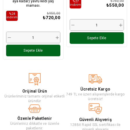
aya kadar) yavru kedi yaş
₺750,00
%27
₺550,00
i̇ndirim
maması.
₺950,00
%24
₺720,00
i̇ndirim
Sepete Ekle
Sepete Ekle
Ücretsiz Kargo
Orijinal Ürün
749 TL ve üzeri alışverişlerde kargo
Ürünleriminiz tamamı orijinal etiketli
ücretsiz!
üründür
Özenle Paketlenir
Güvenli Alışveriş
Ürünleriniz dikkatle ve özenle
128Bit Rapid SSL sertifikası ile
paketlenir.
güvenli alışveriş