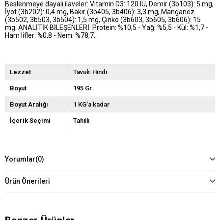
Beslenmeye dayalı ilaveler: Vitamin D3: 120 IU, Demir (3b103): 5 mg,
İyot (3b202): 0,4 mg, Bakır (3b405, 3b406): 3,3 mg, Manganez
(3b502, 3b503, 3b504): 1,5 mg, Çinko (3b603, 3b605, 3b606): 15
mg.
ANALİTİK BİLEŞENLERİ: Protein: %10,5 - Yağ: %5,5 - Kül: %1,7 -
Ham lifler: %0,8 - Nem: %78,7.
Lezzet
Tavuk-Hindi
Boyut
195 Gr
Boyut Aralığı
1 KG'a kadar
İçerik Seçimi
Tahıllı
Yorumlar
(0)
Ürün Önerileri