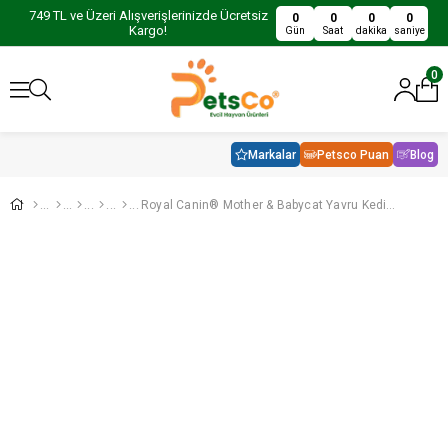
749 TL ve Üzeri Alışverişlerinizde Ücretsiz
0
0
0
0
Kargo!
Gün
Saat
dakika
saniye
0
Markalar
Petsco Puan
Blog
Royal Canin® Mother & Babycat Yavru Kedi Konservesi 195 Gr x 2 Adet