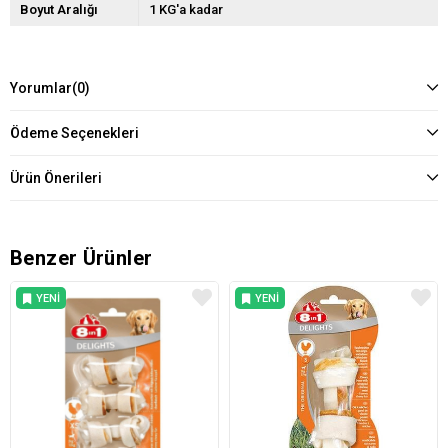
Boyut Aralığı
1 KG'a kadar
Yorumlar
(0)
Ödeme Seçenekleri
Ürün Önerileri
Benzer Ürünler
YENI
YENI
ÜRÜN
ÜRÜN