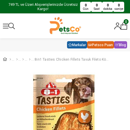
749 TL ve Üzeri Alışverişlerinizde Ücretsiz
0
0
0
0
Kargo!
Gün
Saat
dakika
saniye
0
Markalar
Petsco Puan
Blog
8in1 Tasties Chicken Fillets Tavuk Fileto Köpek Ödül Maması 85Gr