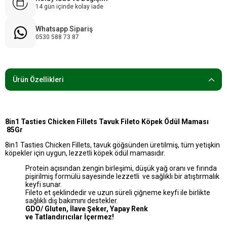
14 gün içinde kolay iade
Whatsapp Sipariş
0530 588 73 87
Ürün Özellikleri
8in1 Tasties Chicken Fillets Tavuk Fileto Köpek Ödül Maması
85Gr
8in1 Tasties Chicken Fillets, tavuk göğsünden üretilmiş, tüm yetişkin
köpekler için uygun, lezzetli köpek ödül mamasıdır.
Protein açısından zengin birleşimi, düşük yağ oranı ve fırında
pişirilmiş formülü sayesinde lezzetli ve sağlıklı bir atıştırmalık
keyfi sunar.
Fileto et şeklindedir ve uzun süreli çiğneme keyfi ile birlikte
sağlıklı diş bakımını destekler.
GDO/ Gluten, İlave Şeker, Yapay Renk
ve Tatlandırıcılar İçermez!