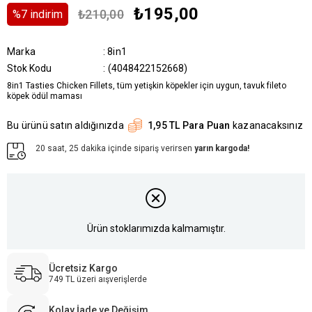
₺195,00
₺210,00
%
7
i̇ndirim
Marka
:
8in1
Stok Kodu
(4048422152668)
8in1 Tasties Chicken Fillets, tüm yetişkin köpekler için uygun, tavuk fileto
köpek ödül maması
Bu ürünü satın aldığınızda
1,95 TL Para Puan
kazanacaksınız
20 saat, 25 dakika içinde sipariş verirsen
yarın kargoda!
Ürün stoklarımızda kalmamıştır.
Ücretsiz Kargo
749 TL üzeri aışverişlerde
Kolay İade ve Değişim