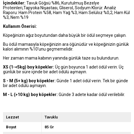
İçindekiler:
Tavuk Göğsü %86, Kurutulmuş Bezelye
Proteinleri,Tapyoka Nişastası, Gliserol, Sodyum Klorür. Analiz
Raporu: Ham Protein %58, Ham Yağ %3, Ham Selüloz %0,2, Ham Kül
%3, Nem %19
Kullanım Önerisi:
Köpeğinizin ağız boyutundan daha büyük bir ödül seçmeye çalışın.
Bu ödül mamasıyla köpeğinizin ara öğünüdür ve köpeğinizin günlük
kalori alımının %10'unu geçmemelidir.
Her zaman mama kabının yanında günlük taze su bulundurun.
XS (1-<5kg) boy köpekler:
Üç gün boyunca 1 adet ödül verin. Üç
günlük bir süre içinde bir adet ödülü aşmayın.
S - M (5+ kg) boy köpekler:
Günde 1 adet ödül verin. Tek bir günde
bir adet ödülü aşmayın.
M - L (>10 kg) boy köpekler:
Günde 3 adete kadar ödül verilebilir.
Lezzet
Tavuklu
Boyut
85 Gr