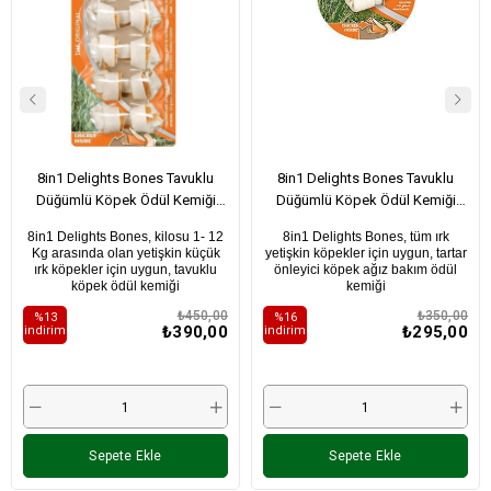
8in1 Delights Bones Tavuklu
8in1 Delights Bones Tavuklu
Düğümlü Köpek Ödül Kemiği
Düğümlü Köpek Ödül Kemiği
(7'li) 84Gr (XS)
35Gr (S)
8in1 Delights Bones, kilosu 1- 12
8in1 Delights Bones, tüm ırk
Kg arasında olan yetişkin küçük
yetişkin köpekler için uygun, tartar
ırk köpekler için uygun, tavuklu
önleyici köpek ağız bakım ödül
köpek ödül kemiği
kemiği
₺450,00
₺350,00
%13
%16
₺390,00
₺295,00
i̇ndirim
i̇ndirim
Sepete Ekle
Sepete Ekle