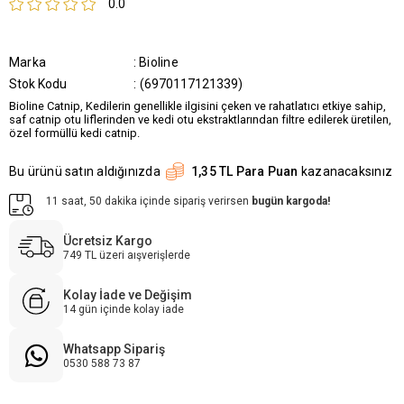
0.0
Marka
:
Bioline
Stok Kodu
(6970117121339)
Bioline Catnip, Kedilerin genellikle ilgisini çeken ve rahatlatıcı etkiye sahip,
saf catnip otu liflerinden ve kedi otu ekstraktlarından filtre edilerek üretilen,
özel formüllü kedi catnip.
Bu ürünü satın aldığınızda
1,35 TL Para Puan
kazanacaksınız
11 saat, 50 dakika içinde sipariş verirsen
bugün kargoda!
Ücretsiz Kargo
749 TL üzeri aışverişlerde
Kolay İade ve Değişim
14 gün içinde kolay iade
Whatsapp Sipariş
0530 588 73 87