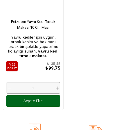
Petzoom Yavru Kedi Tırnak
Makası 10 Cm Mavi
Yavru kediler için uygun,
tırnak kesim ve bakımını
pratik bir şekilde yapabilme
kolaylığı sunan,
yavru kedi
tırnak makası.
₺135,45
%26
₺99,75
i̇ndirim
Sepete Ekle