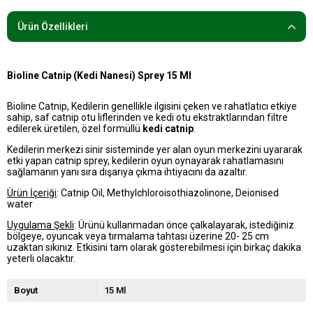
Ürün Özellikleri
Bioline Catnip (Kedi Nanesi) Sprey 15 Ml
Bioline Catnip, Kedilerin genellikle ilgisini çeken ve rahatlatıcı etkiye
sahip, saf catnip otu liflerinden ve kedi otu ekstraktlarından filtre
edilerek üretilen, özel formüllü
kedi catnip
.
Kedilerin merkezi sinir sisteminde yer alan oyun merkezini uyararak
etki yapan catnip sprey, kedilerin oyun oynayarak rahatlamasını
sağlamanın yanı sıra dışarıya çıkma ihtiyacını da azaltır.
Ürün İçeriği
: Catnip Oil, Methylchloroisothiazolinone, Deionised
water
Uygulama Şekli
: Ürünü kullanmadan önce çalkalayarak, istediğiniz
bölgeye, oyuncak veya tırmalama tahtası üzerine 20- 25 cm
uzaktan sıkınız. Etkisini tam olarak gösterebilmesi için birkaç dakika
yeterli olacaktır.
Boyut
15 Ml