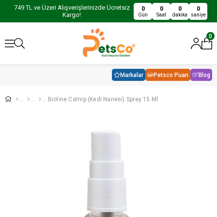
749 TL ve Üzeri Alışverişlerinizde Ücretsiz
0
0
0
0
Kargo!
Gün
Saat
dakika
saniye
0
Markalar
Petsco Puan
Blog
Bioline Catnip (Kedi Nanesi) Sprey 15 Ml