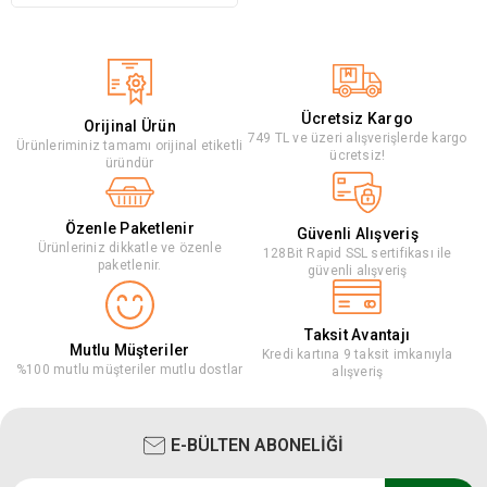
Ücretsiz Kargo
Orijinal Ürün
749 TL ve üzeri alışverişlerde kargo
Ürünleriminiz tamamı orijinal etiketli
ücretsiz!
üründür
Özenle Paketlenir
Güvenli Alışveriş
Ürünleriniz dikkatle ve özenle
128Bit Rapid SSL sertifikası ile
paketlenir.
güvenli alışveriş
Taksit Avantajı
Mutlu Müşteriler
Kredi kartına 9 taksit imkanıyla
%100 mutlu müşteriler mutlu dostlar
alışveriş
E-BÜLTEN ABONELİĞİ