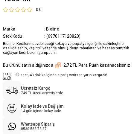
0.0
Marka
:
Bioline
Stok Kodu
(6970117120820)
Bioline, Kedilerin sevebileceği kokuya ve papatya içeriği ile sakinleştirici
özelliğe sahip, kaşıntılı ve tahriş olmuş deriyi rahatlatan ve hassas temizlik
sağlayan kedi bakım şampuanı.
Bu ürünü satın aldığınızda
2,72 TL Para Puan
kazanacaksınız
22 saat, 43 dakika içinde sipariş verirsen
yarın kargoda!
Ücretsiz Kargo
749 TL üzeri aışverişlerde
Kolay İade ve Değişim
14 gün içinde kolay iade
Whatsapp Sipariş
0530 588 73 87