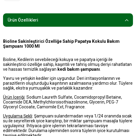
Ürün Özellikleri
Bioline Sakinleştirici Özelliğe Sahip Papatya Kokulu Bakım
Şampuanı 1000 Ml
Bioline, Kedilerin sevebileceği kokuya ve papatya içeriği ile
sakinleştirici özelliğe sahip, kaşıntılı ve tahriş olmuş deriyi rahatlatan
ve hassas temizlik sağlayan
kedi bakım şampuanı
.
Yavru ve yetişkin kediler için uygundur. Deri irritasyonlarının ve
parazitlerin oluşturduğu kaşıntının azalmasına yardımcı olur. Tüylere
sağlık, ekstra yumuşaklık ve parlaklık kazandırır.
Ürün İçeriği
: Sodium Laureth Sulfate, Cocamidopropyl Betaine,
Cocamide DEA, Methylchloroisothiazolinone, Glycerin, PEG-7
Glyceryl Cocoate, Camomile Ext, Fragrance.
Uygulama Şekli
: Şampuanı sulandırmadan veya 1/24 oranında sıcak
su ile seyrelterek iyice karıştırıp, bir miktar şampuanı masajla tüylere
uygulayınız. İhtiyaca göre işlemin tekrarlanması tavsiye
edilmektedir. Durulama işleminden sonra tüylerin iyice kurutulması
tavsiye edilmektedir.