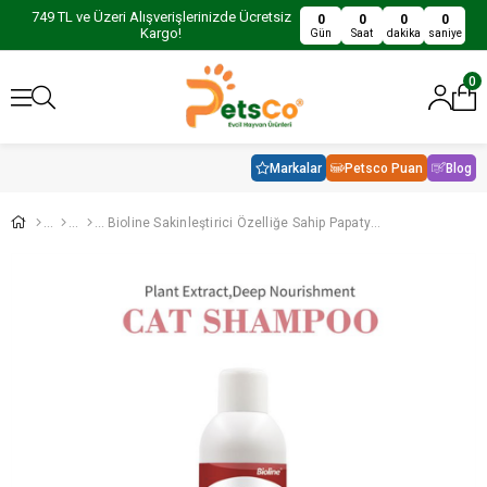
749 TL ve Üzeri Alışverişlerinizde Ücretsiz
0
0
0
0
Kargo!
Gün
Saat
dakika
saniye
0
Markalar
Petsco Puan
Blog
Bioline Sakinleştirici Özelliğe Sahip Papatya Kokulu Bakım Şampuanı 1000 Ml