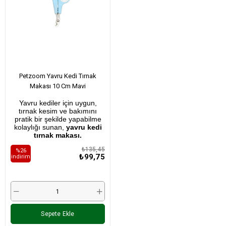
Petzoom Yavru Kedi Tırnak
Makası 10 Cm Mavi
Yavru kediler için uygun,
tırnak kesim ve bakımını
pratik bir şekilde yapabilme
kolaylığı sunan,
yavru kedi
tırnak makası.
₺135,45
%26
₺99,75
i̇ndirim
Sepete Ekle