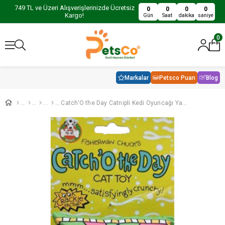
749 TL ve Üzeri Alışverişlerinizde Ücretsiz
0
0
0
0
Kargo!
Gün
Saat
dakika
saniye
0
Markalar
Petsco Puan
Blog
Catch'O the Day Catnipli Kedi Oyuncağı Yastık