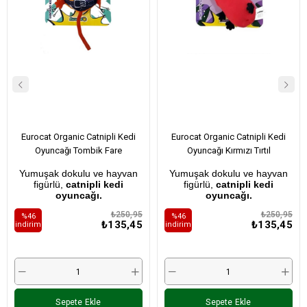
Eurocat Organic Catnipli Kedi
Eurocat Organic Catnipli Kedi
Oyuncağı Tombik Fare
Oyuncağı Kırmızı Tırtıl
Yumuşak dokulu ve hayvan
Yumuşak dokulu ve hayvan
figürlü,
catnipli kedi
figürlü,
catnipli kedi
oyuncağı.
oyuncağı.
₺250,95
₺250,95
%46
%46
₺135,45
₺135,45
i̇ndirim
i̇ndirim
Sepete Ekle
Sepete Ekle