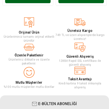
Ücretsiz Kargo
Orijinal Ürün
749 TL ve üzeri alışverişlerde kargo
Ürünleriminiz tamamı orijinal etiketli
ücretsiz!
üründür
Özenle Paketlenir
Güvenli Alışveriş
Ürünleriniz dikkatle ve özenle
128Bit Rapid SSL sertifikası ile
paketlenir.
güvenli alışveriş
Taksit Avantajı
Mutlu Müşteriler
Kredi kartına 9 taksit imkanıyla
%100 mutlu müşteriler mutlu dostlar
alışveriş
E-BÜLTEN ABONELİĞİ