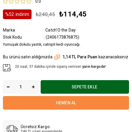
0.0
₺114,45
₺240,45
%
52
i̇ndirim
Marka
:
Catch'O the Day
Stok Kodu
(2406173876875)
Yumuşak dokulu yastık, catnipli kedi oyuncağı.
Bu ürünü satın aldığınızda
1,14 TL Para Puan
kazanacaksınız
20 saat, 37 dakika içinde sipariş verirsen
yarın kargoda!
Ücretsiz Kargo
749 TL üzeri aışverişlerde