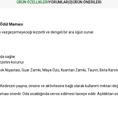
ÜRÜN ÖZELLIKLERI
YORUMLAR
(0)
ÜRÜN ÖNERILERI
i Ödül Maması
inizin vazgeçemeyeceği lezzetli ve dengeli bir ara öğün sunar.
da sağlar.
zetini korunur.
 Nişastası, Guar Zamkı, Maya Özü, Ksantan Zamkı, Taurin, Beta Karoten,
Kedinizin yaşına, cinsine ve aktivitesine bağlı olarak kullanım miktarı değiş
ması önerilir. Oda sıcaklığında servis edilmesi tavsiye edilir. Açıldıktan