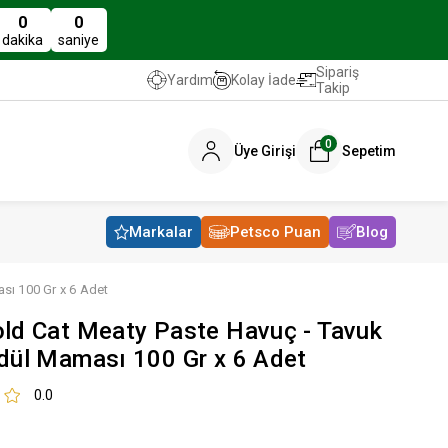
0
0
dakika
saniye
Sipariş
Kolay İade
Yardım
Takip
0
Üye Girişi
Sepetim
Markalar
Petsco Puan
Blog
sı 100 Gr x 6 Adet
ld Cat Meaty Paste Havuç - Tavuk
dül Maması 100 Gr x 6 Adet
0.0