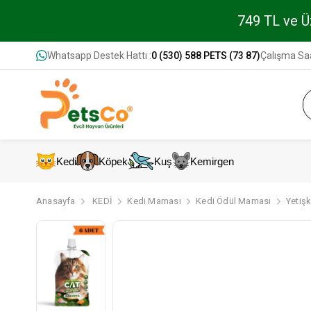
749 TL ve Üz
Whatsapp Destek Hattı :
0 (530) 588 PETS (73 87)
Çalışma Saa
Kedi
Köpek
Kuş
Kemirgen
Anasayfa
KEDİ
Kedi Maması
Kedi Ödül Maması
Yetiş