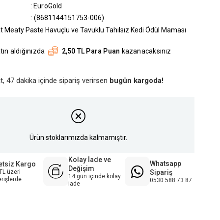
:
EuroGold
(8681144151753-006)
t Meaty Paste Havuçlu ve Tavuklu Tahılsız Kedi Ödül Maması
tın aldığınızda
2,50 TL Para Puan
kazanacaksınız
t, 47 dakika içinde sipariş verirsen
bugün kargoda!
Ürün stoklarımızda kalmamıştır.
Kolay İade ve
Whatsapp
etsiz Kargo
Değişim
Sipariş
TL üzeri
14 gün içinde kolay
erişlerde
0530 588 73 87
iade