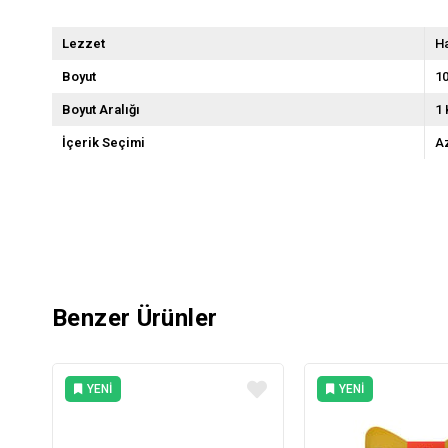
Lezzet
H
Boyut
10
Boyut Aralığı
1 
İçerik Seçimi
Az
Benzer Ürünler
YENI
YENI
ÜRÜN
ÜRÜN