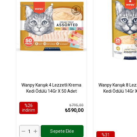
Wanpy Karışık 4 Lezzetli Krema
Wanpy Karışık 8 Lez
Kedi Ödülü 14Gr X 50 Adet
Kedi Ödülü 14Gr 
%26
₺795,00
₺590,00
i̇ndirim
Sepete Ekle
%31