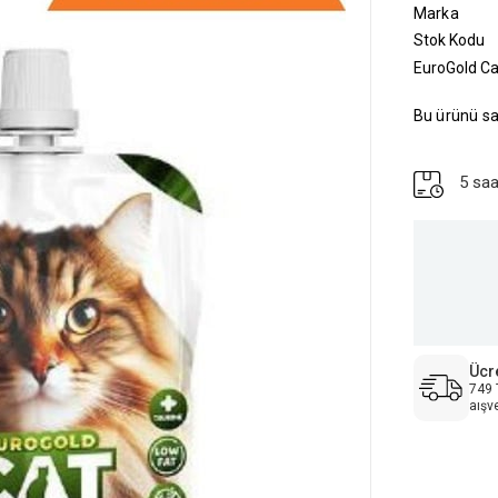
Marka
Stok Kodu
EuroGold Ca
Bu ürünü sa
5 saa
Ücr
749 
aışv