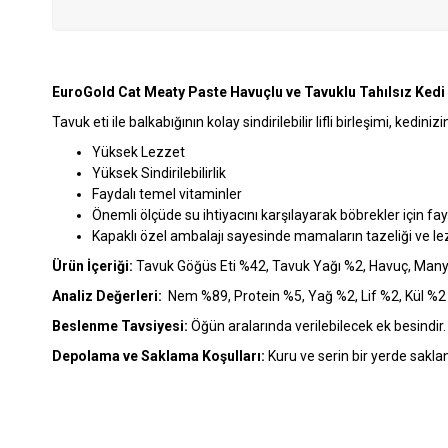
EuroGold Cat Meaty Paste Havuçlu ve Tavuklu Tahılsız Ked
Tavuk eti ile balkabığının kolay sindirilebilir lifli birleşimi, ked
Yüksek Lezzet
Yüksek Sindirilebilirlik
Faydalı temel vitaminler
Önemli ölçüde su ihtiyacını karşılayarak böbrekler için fay
Kapaklı özel ambalajı sayesinde mamaların tazeliği ve lez
Ürün İçeriği:
Tavuk Göğüs Eti %42, Tavuk Yağı %2, Havuç, Manyok
Analiz Değerleri:
Nem %89, Protein %5, Yağ %2, Lif %2, Kül %2
Beslenme Tavsiyesi:
Öğün aralarında verilebilecek ek besindir. 
Depolama ve Saklama Koşulları:
Kuru ve serin bir yerde saklan