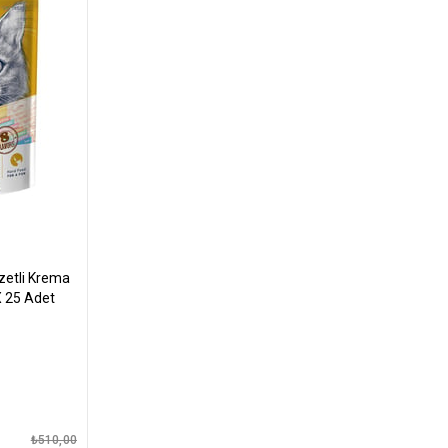
zetli Krema
X 25 Adet
₺510,00