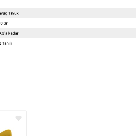
avuç Tavuk
0 Gr
KG'a kadar
 Tahıllı