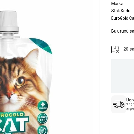
Marka
Stok Kodu
EuroGold Ca
Bu ürünü sa
20 sa
Ücr
749 
aışv