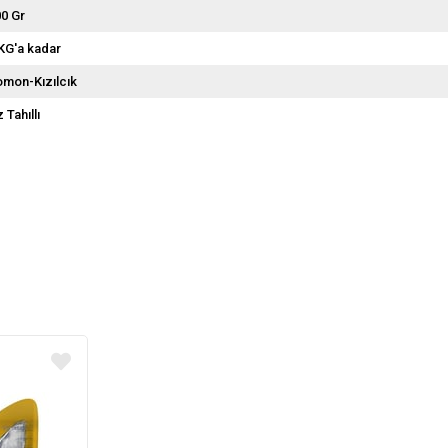
0 Gr
KG'a kadar
mon-Kızılcık
 Tahıllı