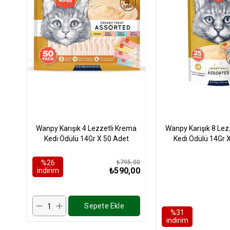
Wanpy Karışık 4 Lezzetli Krema
Wanpy Karışık 8 Lez
Kedi Ödülü 14Gr X 50 Adet
Kedi Ödülü 14Gr 
%26
₺795,00
₺590,00
i̇ndirim
Sepete Ekle
%31
i̇ndirim