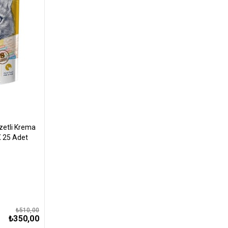
zetli Krema
X 25 Adet
₺510,00
₺350,00