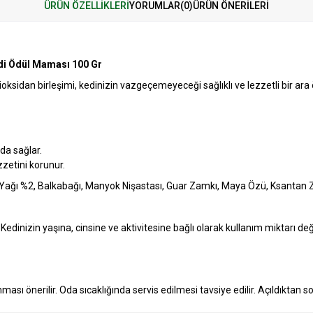
ÜRÜN ÖZELLIKLERI
YORUMLAR
(0)
ÜRÜN ÖNERILERI
edi Ödül Maması 100 Gr
oksidan birleşimi, kedinizin vazgeçemeyeceği sağlıklı ve lezzetli bir ara
da sağlar.
zetini korunur.
 Yağı %2, Balkabağı, Manyok Nişastası, Guar Zamkı, Maya Özü, Ksantan Zam
Kedinizin yaşına, cinsine ve aktivitesine bağlı olarak kullanım miktarı değiş
ması önerilir. Oda sıcaklığında servis edilmesi tavsiye edilir. Açıldıktan