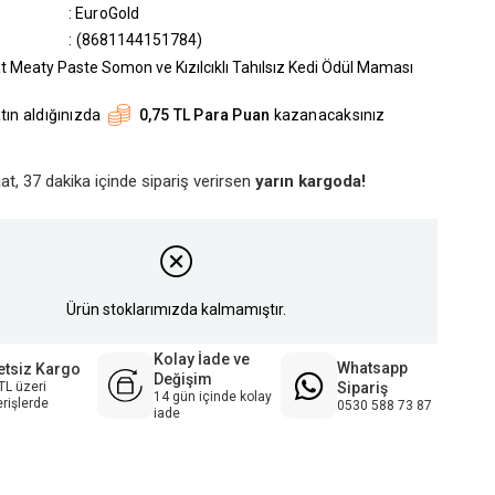
:
EuroGold
(8681144151784)
t Meaty Paste Somon ve Kızılcıklı Tahılsız Kedi Ödül Maması
tın aldığınızda
0,75 TL Para Puan
kazanacaksınız
at, 37 dakika içinde sipariş verirsen
yarın kargoda!
Ürün stoklarımızda kalmamıştır.
Kolay İade ve
Whatsapp
etsiz Kargo
Değişim
Sipariş
TL üzeri
14 gün içinde kolay
erişlerde
0530 588 73 87
iade