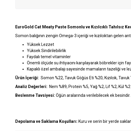
EuroGold Cat Meaty Paste Somonlu ve Kızılcıklı Tahılsız K
Somon balığının zengin Omega-3 içeriği ve kızılcıktan gelen anti
Yüksek Lezzet
Yüksek Sindirilebilirlik
Faydalı temel vitaminler
Önemli ölçüde su ihtiyacını karşılayarak böbrekler için fay
Kapaklı özel ambalajı sayesinde mamaların tazeliği ve lez
Ürün İçeriği:
Somon
%22, Tavuk Göğüs Eti %20, Kızılcık, Tavuk
Analiz Değerleri:
Nem %89, Protein %5, Yağ %2, Lif %2, Kül %2
Beslenme Tavsiyesi:
Öğün aralarında verilebilecek ek besindir. 
Depolama ve Saklama Koşulları:
Kuru ve serin bir yerde saklan