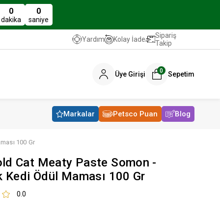
0
0
dakika
saniye
Sipariş
Kolay İade
Yardım
Takip
0
Üye Girişi
Sepetim
Markalar
Petsco Puan
Blog
aması 100 Gr
ld Cat Meaty Paste Somon -
ık Kedi Ödül Maması 100 Gr
0.0