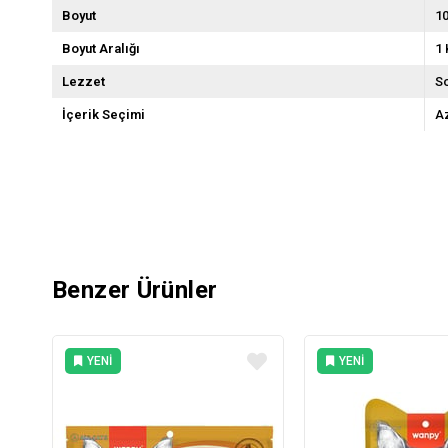
Boyut
10
Boyut Aralığı
1 
Lezzet
So
İçerik Seçimi
Az
Benzer Ürünler
YENI
YENI
ÜRÜN
ÜRÜN