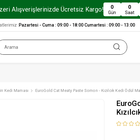
0
0
eri Alışverişlerinizde Ücretsiz Kargo!
Gün
Saat
tlerimiz :
Pazartesi - Cuma : 09:00 - 18:00 Cumartesi : 09:00 - 13:00
kin Kedi Maması
EuroGold Cat Meaty Paste Somon - Kızılcık Kedi Ödül M
EuroGo
Kızılc