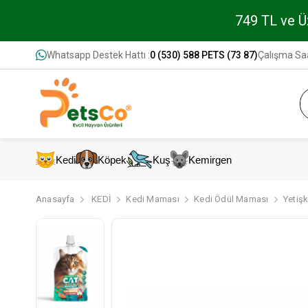
749 TL ve Üz
Whatsapp Destek Hattı :
0 (530) 588 PETS (73 87)
Çalışma Saa
Kedi
Köpek
Kuş
Kemirgen
Anasayfa
KEDİ
Kedi Maması
Kedi Ödül Maması
Yetiş