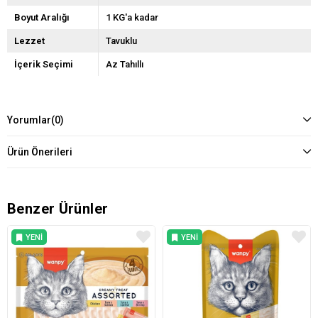
Boyut Aralığı
1 KG'a kadar
Lezzet
Tavuklu
İçerik Seçimi
Az Tahıllı
Yorumlar
(0)
Ürün Önerileri
Benzer Ürünler
YENI
YENI
ÜRÜN
ÜRÜN