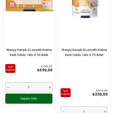
Wanpy Karışık 4 Lezzetli Krema
Wanpy Karışık 8 Lezzetli Krema
Kedi Ödülü 14Gr X 50 Adet
Kedi Ödülü 14Gr X 25 Adet
₺795,00
%26
₺590,00
i̇ndirim
₺510,00
%31
₺350,00
i̇ndirim
Sepete Ekle