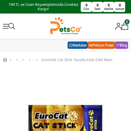
749 TL ve Üzeri Alışverişlerinizde Ücretsiz
0
0
0
0
Kargo!
Gün
Saat
dakika
saniye
0
Markalar
Petsco Puan
Blog
EuroGold Cat Stick Tavuklu Kedi Ödül Maması 4x5 gr