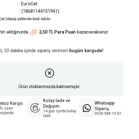
:
EuroCat
(18681144151941)
at lolipop şeklinde kedi ödülü
tın aldığınızda
2,50 TL Para Puan
kazanacaksınız
t, 33 dakika içinde sipariş verirsen
bugün kargoda!
Ürün stoklarımızda kalmamıştır.
Kolay İade ve
Whatsapp
etsiz Kargo
Değişim
Sipariş
TL üzeri
14 gün içinde kolay
erişlerde
0530 588 73 87
iade