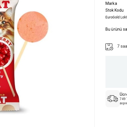
Marka
Stok Kodu
EuroGold LoliC
Bu ürünü sa
7 saa
Ücr
749 
aışv