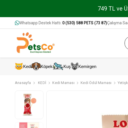
749 TL ve Üz
Whatsapp Destek Hattı :
0 (530) 588 PETS (73 87)
Çalışma Saa
Kedi
Köpek
Kuş
Kemirgen
Anasayfa
KEDİ
Kedi Maması
Kedi Ödül Maması
Yetiş