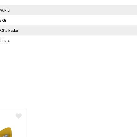
vuklu
5 Gr
KG'a kadar
hılsız