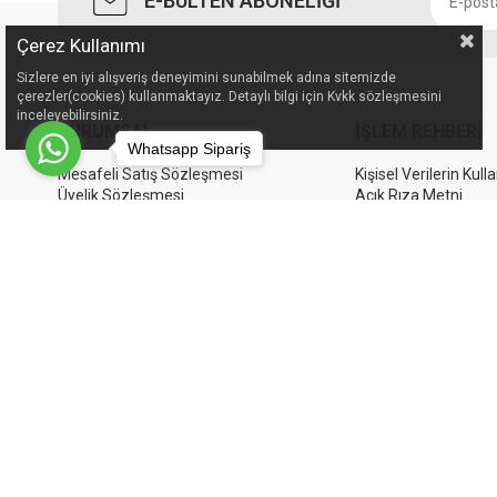
E-BÜLTEN ABONELİĞİ
Çerez Kullanımı
Sizlere en iyi alışveriş deneyimini sunabilmek adına sitemizde
çerezler(cookies) kullanmaktayız. Detaylı bilgi için Kvkk sözleşmesini
inceleyebilirsiniz.
KURUMSAL
İŞLEM REHBERİ
Whatsapp Sipariş
Mesafeli Satış Sözleşmesi
Kişisel Verilerin Kull
Üyelik Sözleşmesi
Açık Rıza Metni
Teslimat Koşulları
Petscoshop İşlem R
Garanti ve İade Koşulları
Mesafeli Satış Sözl
KVKK
Üyelik Sözleşmesi
Hakkımızda
İletişim Bilgilerimiz
İletişim