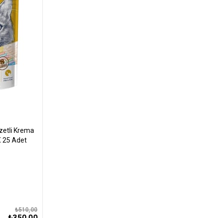
zetli Krema
X 25 Adet
₺510,00
₺350,00