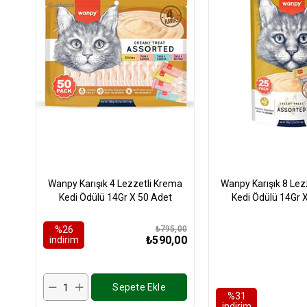
Wanpy Karışık 4 Lezzetli Krema
Wanpy Karışık 8 Lez
Kedi Ödülü 14Gr X 50 Adet
Kedi Ödülü 14Gr 
%26
₺795,00
₺590,00
i̇ndirim
Sepete Ekle
%31
i̇ndirim