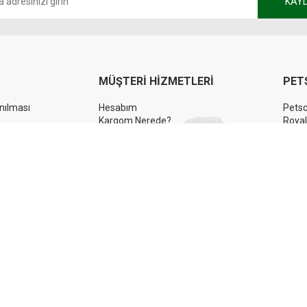
KAY
MÜŞTERİ HİZMETLERİ
PET
anılması
Hesabım
Pets
Kargom Nerede?
Royal
ehberi
Kolay İade
Pro Pl
eşmesi
Sepetim
N&D Y
Sizden Gelenler
Hill's