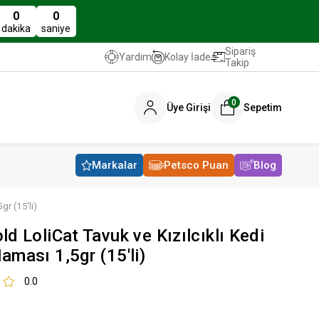
0
0
dakika
saniye
Sipariş
Kolay İade
Yardım
Takip
0
Üye Girişi
Sepetim
Markalar
Petsco Puan
Blog
gr (15'li)
ld LoliCat Tavuk ve Kızılcıklı Kedi
aması 1,5gr (15'li)
0.0