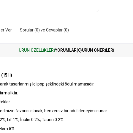
er Ver
Sorular (0) ve Cevaplar (0)
ÜRÜN ÖZELLIKLERI
YORUMLAR
(0)
ÜRÜN ÖNERILERI
r
(15'li)
l olarak tasarlanmış lolipop şeklindeki ödül mamasıdır.
ırmalıktır.
ekler.
kedinizin favorisi olacak, benzersiz bir ödül deneyimi sunar.
%, Lif 1%, İnülin 0.2%, Taurin 0.2%
, Nem 8%