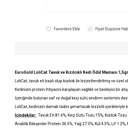
Favorilere Ekle
Fiyat Düşünce Hab
EuroGold LoliCat Tavuk ve Kızılcıklı Kedi Ödül Maması 1,5g
LoliCat, tavuk eti bazlı olup kızılcık ile lezzetlendirilmiş ve öze
Kedinizin protein ihtiyacını karşılayan sağlıklı ve besleyici bir atışt
İçeriğinde bulunan saf ve doğal keçi sütü sindirim sistemini dest
LoliCat, kedinizin damak tadını şımartacak lezzetli içerikleriyle 
İçindekiler:
Tavuk Eti 81.6%, Keçi Sütü Tozu 15%, Kızılcık Tozu 2
Analitik Bileşenler Protein 36.5%, Yağ 27.5%, Kül 4.5%, Lif 1.2%