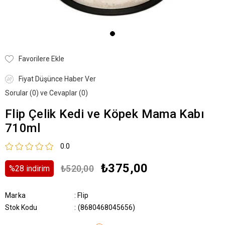
Favorilere Ekle
Fiyat Düşünce Haber Ver
Sorular (0) ve Cevaplar (0)
Flip Çelik Kedi ve Köpek Mama Kabı
710ml
0.0
₺375,00
₺520,00
%
28
i̇ndirim
Marka
:
Flip
Stok Kodu
(8680468045656)