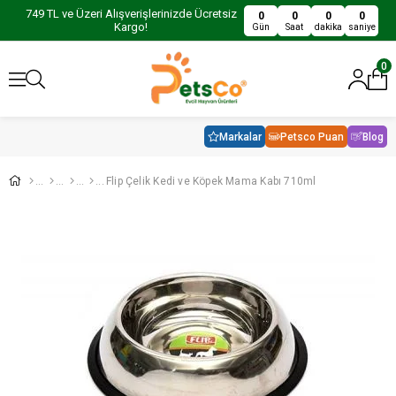
749 TL ve Üzeri Alışverişlerinizde Ücretsiz
0
0
0
0
Kargo!
Gün
Saat
dakika
saniye
0
Markalar
Petsco Puan
Blog
Flip Çelik Kedi ve Köpek Mama Kabı 710ml