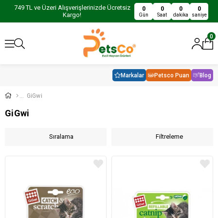
749 TL ve Üzeri Alışverişlerinizde Ücretsiz
0
0
0
0
Kargo!
Gün
Saat
dakika
saniye
0
Markalar
Petsco Puan
Blog
GiGwi
GiGwi
Sıralama
Filtreleme