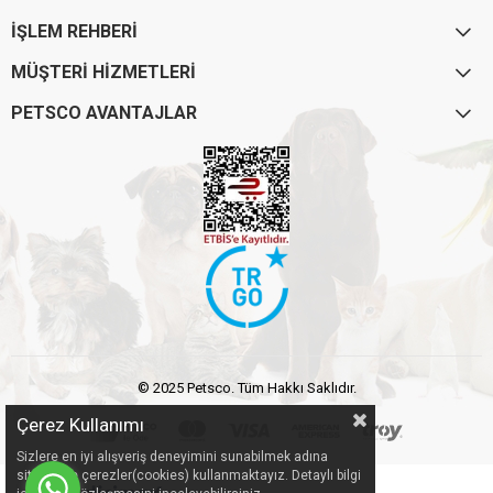
İŞLEM REHBERİ
MÜŞTERİ HİZMETLERİ
PETSCO AVANTAJLAR
© 2025 Petsco. Tüm Hakkı Saklıdır.
Çerez Kullanımı
Sizlere en iyi alışveriş deneyimini sunabilmek adına
sitemizde çerezler(cookies) kullanmaktayız. Detaylı bilgi