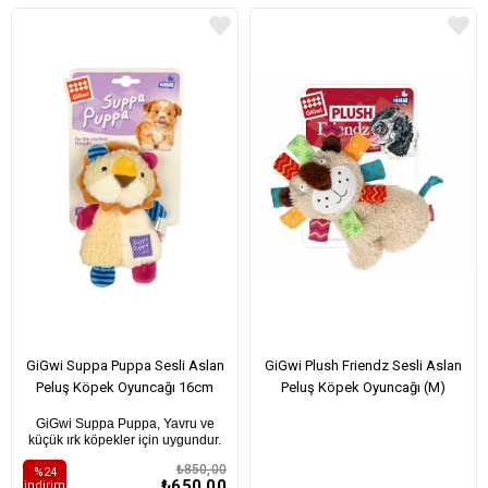
GiGwi Suppa Puppa Sesli Aslan
GiGwi Plush Friendz Sesli Aslan
Peluş Köpek Oyuncağı 16cm
Peluş Köpek Oyuncağı (M)
GiGwi Suppa Puppa, Yavru ve
küçük ırk köpekler için uygundur.
₺850,00
%24
₺650,00
i̇ndirim