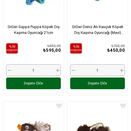
GiGwi Suppa Puppa Köpek Diş
GiGwi Deniz Atı Kauçuk Köpek
Kaşıma Oyuncağı 21cm
Diş Kaşıma Oyuncağı (Mavi)
15cm
₺850,00
₺700,00
%30
%36
₺595,00
₺450,00
i̇ndirim
i̇ndirim
Sepete Ekle
Sepete Ekle