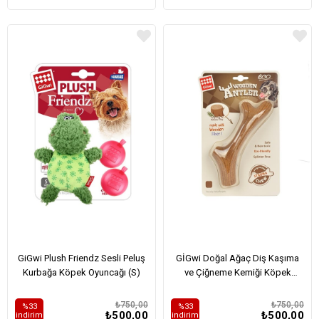
GiGwi Plush Friendz Sesli Peluş
GİGwi Doğal Ağaç Diş Kaşıma
Kurbağa Köpek Oyuncağı (S)
ve Çiğneme Kemiği Köpek
Oyuncağı (S)
₺750,00
₺750,00
%33
%33
₺500,00
₺500,00
i̇ndirim
i̇ndirim