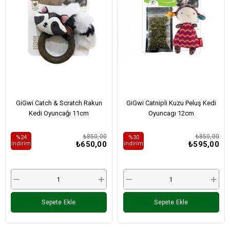
GiGwi Catch & Scratch Rakun
GiGwi Catnipli Kuzu Peluş Kedi
Kedi Oyuncağı 11cm
Oyuncagı 12cm
₺850,00
₺850,00
%24
%30
₺650,00
₺595,00
i̇ndirim
i̇ndirim
Sepete Ekle
Sepete Ekle