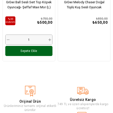
GiGwi Ball Sesli Sert Top Köpek
GiGwi Melody Chaser Doğal
Oyuncağı- Şeffaf Mavi Mor (L)
Tüylü Kuş Sesli Oyuncak
₺750,00
₺850,00
%33
₺500,00
₺650,00
i̇ndirim
Sepete Ekle
Ücretsiz Kargo
Orijinal Ürün
749 TL ve üzeri alışverişlerde kargo
Ürünleriminiz tamamı orijinal etiketli
ücretsiz!
üründür