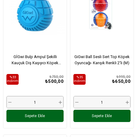
GİGwi Bulp Ampul Şekilli
GiGwi Ball Sesli Sert Top Köpek
Kauçuk Diş Kaşıyıcı Köpek
Oyuncağı- Karışık Renkli 2'li (M)
Oyuncağı - Mavi (S)
₺750,00
₺995,00
%33
%35
₺500,00
₺650,00
i̇ndirim
i̇ndirim
Sepete Ekle
Sepete Ekle