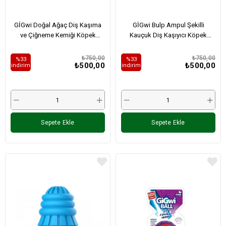
GİGwi Doğal Ağaç Diş Kaşıma
GİGwi Bulp Ampul Şekilli
ve Çiğneme Kemiği Köpek
Kauçuk Diş Kaşıyıcı Köpek
Oyuncağı (M)
Oyuncağı - Kırmızı (M)
₺750,00
₺750,00
%33
%33
₺500,00
₺500,00
i̇ndirim
i̇ndirim
Sepete Ekle
Sepete Ekle