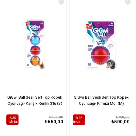
GiGwi Ball Sesli Sert Top Köpek
GiGwi Ball Sesli Sert Top Köpek
Oyuncağı- Karışık Renkli 3'lü (S)
Oyuncağı- Kırmızı Mor (M)
₺995,00
₺750,00
%35
%33
₺650,00
₺500,00
i̇ndirim
i̇ndirim