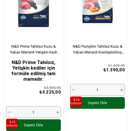
N&D Prime Tahılsız Kuzu &
N&D Pumpkin Tahılsız Kuzu &
Yaban Mersinli Yetişkin Kedi
Yaban Mersinli Kısırlaştırılmış
Maması 5 Kg
Yetişkin Kedi Maması 1,5 Kg
N&D Prime Tahılsız,
₺1.620,00
Yetişkin kediler için
₺1.390,00
formüle edilmiş tam
mamadır.​​
₺3.800,00
₺3.225,00
%14
Sepete Ekle
i̇ndirim
%15
Sepete Ekle
i̇ndirim