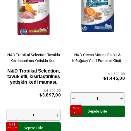
N&D Tropikal Selection Tavuklu
N&D Ocean Morina Balıklı &
Kısırlaştırılmış Yetişkin Kedi
K.Buğday,Yulaf Portakal Küçük
Maması 10 Kg
Irk Yetişkin Köpek Maması
N&D Tropikal Selection,
2,5Kg
₺1.690,00
tavuk etli, kısırlaştırılmış
₺1.445,00
yetişkin kedi maması.
₺4.500,00
₺3.897,00
%14
Sepete Ekle
i̇ndirim
%13
Sepete Ekle
i̇ndirim