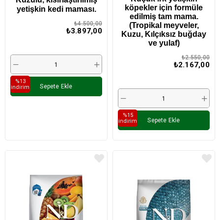
köpekler için formüle
yetişkin kedi maması.
edilmiş tam mama.
₺4.500,00
(Tropikal meyveler,
₺3.897,00
Kuzu, Kılçıksız buğday
ve yulaf)
₺2.550,00
₺2.167,00
%13
Sepete Ekle
i̇ndirim
%15
Sepete Ekle
i̇ndirim