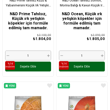
N&D Prime Tahılsız Kuzu &
N&D Ocean Tahılsız Somon,
Yabanmersini Küçük Irk Yetişkin
Morina Balığı & Kavun Küçük Irk
Köpek Maması 2,5 Kg
Yetişkin Köpek Maması 2,5 Kg
N&D Prime Tahılsız,
N&D Ocean, Küçük ırk
Küçük ırk yetişkin
yetişkin köpekler için
köpekler için formüle
formüle edilmiş tam
edilmiş tam mamadır.
mamadır.
₺2.100,00
₺2.090,00
₺1.804,00
₺1.805,00
%14
%14
Sepete Ekle
Sepete Ekle
i̇ndirim
i̇ndirim
YENI
YENI
ÜRÜN
ÜRÜN