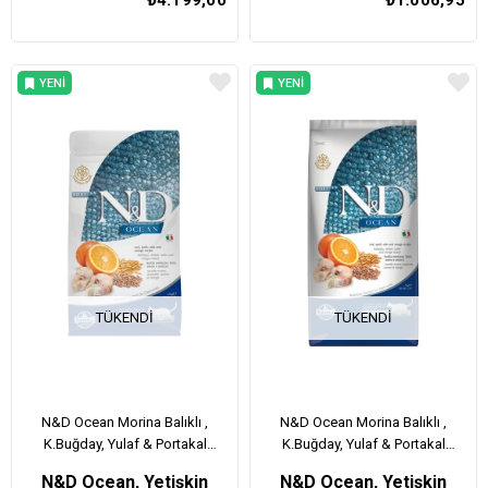
₺4.199,00
₺1.006,95
YENI
YENI
ÜRÜN
ÜRÜN
TÜKENDI
TÜKENDI
N&D Ocean Morina Balıklı ,
N&D Ocean Morina Balıklı ,
K.Buğday, Yulaf & Portakal
K.Buğday, Yulaf & Portakal
Yetişkin Kedi Maması 1,5 Kg
Yetişkin Kedi Maması 5 Kg
N&D Ocean, Yetişkin
N&D Ocean, Yetişkin