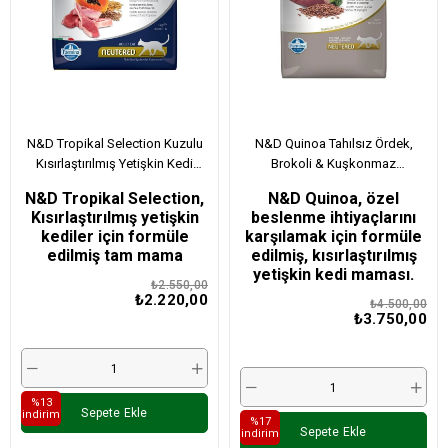
N&D Tropikal Selection Kuzulu
N&D Quinoa Tahılsız Ördek,
Kısırlaştırılmış Yetişkin Kedi
Brokoli & Kuşkonmaz
Maması 4+1 Kg
Kısırlaştırılmış Yetişkin Kedi
N&D Tropikal Selection,
N&D Quinoa, özel
Maması 5 Kg
Kısırlaştırılmış yetişkin
beslenme ihtiyaçlarını
kediler için formüle
karşılamak için formüle
edilmiş tam mama
edilmiş, kısırlaştırılmış
yetişkin kedi maması.
₺2.550,00
₺2.220,00
₺4.500,00
₺3.750,00
%13
Sepete Ekle
i̇ndirim
%17
Sepete Ekle
i̇ndirim