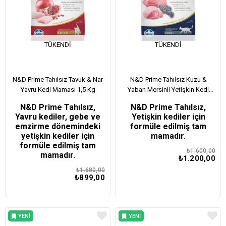
TÜKENDI
TÜKENDI
N&D Prime Tahılsız Tavuk & Nar
N&D Prime Tahılsız Kuzu &
Yavru Kedi Maması 1,5 Kg
Yaban Mersinli Yetişkin Kedi
Maması 1,5 Kg
N&D Prime Tahılsız,
N&D Prime Tahılsız,
Yavru kediler, gebe ve
Yetişkin kediler için
emzirme dönemindeki
formüle edilmiş tam
yetişkin kediler için
mamadır.​​
formüle edilmiş tam
₺1.600,00
mamadır.
₺1.200,00
₺1.680,00
₺899,00
YENI
YENI