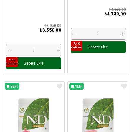
5kg
Köpek Maması 15Kg
₺4.600,00
₺4.130,00
₺3.950,00
₺3.550,00
%10
Sepete Ekle
i̇ndirim
%10
Sepete Ekle
i̇ndirim
YENI
YENI
ÜRÜN
ÜRÜN