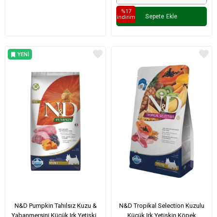
%17
Sepete Ekle
i̇ndirim
YENI
ÜRÜN
N&D Pumpkin Tahılsız Kuzu &
N&D Tropikal Selection Kuzulu
Yabanmersini Küçük Irk Yetişkin
Küçük Irk Yetişkin Köpek