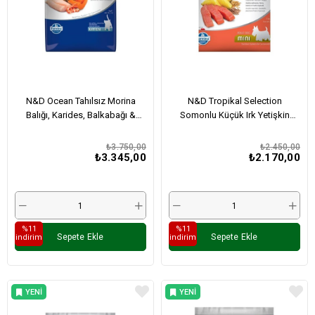
N&D Ocean Tahılsız Morina
N&D Tropikal Selection
Balığı, Karides, Balkabağı &
Somonlu Küçük Irk Yetişkin
Kavun Yavru Kedi Maması 5 Kg
Köpek Maması 5 Kg
₺3.750,00
₺2.450,00
₺3.345,00
₺2.170,00
%11
%11
Sepete Ekle
Sepete Ekle
i̇ndirim
i̇ndirim
YENI
YENI
ÜRÜN
ÜRÜN