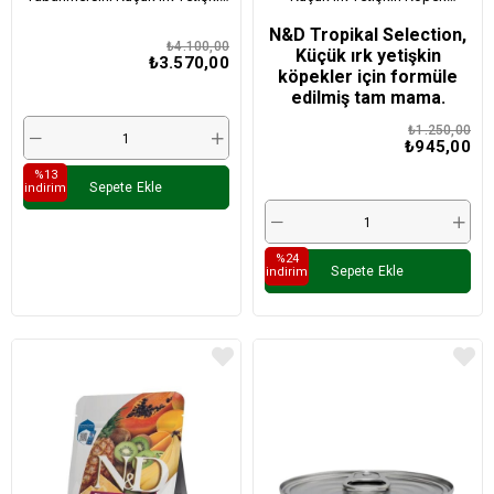
Köpek Maması 7 Kg
Maması 1,5 Kg
N&D Tropikal Selection,
₺4.100,00
Küçük ırk yetişkin
₺3.570,00
köpekler için formüle
edilmiş tam mama.
₺1.250,00
₺945,00
%13
Sepete Ekle
i̇ndirim
%24
Sepete Ekle
i̇ndirim