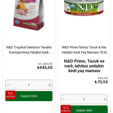
N&D Tropikal Selection Tavuklu
N&D Prime Tahısız Tavuk & Nar
Kısırlaştırılmış Yetişkin Kedi
Yetişkin Kedi Yaş Maması 70 Gr
Maması 1,5 Kg
N&D Prime, Tavuk ve
₺1.200,00
narlı, tahılsız yetişkin
₺945,00
kedi yaş maması
₺84,00
₺73,50
%21
Sepete Ekle
i̇ndirim
%12
Sepete Ekle
i̇ndirim