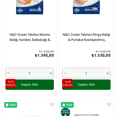
N&D Ocean Tahılsız Morina
N&D Ocean Tahılsız Ringa Balığı
Balığı, Karides, Balkabağı &
& Portakal Kısırlaştırılmış
Kavun Yavru Kedi Maması 1,5 Kg
Yetişkin Kedi Maması 1,5 Kg
₺1.620,00
₺1.620,00
₺1.395,00
₺1.330,00
%14
%18
Sepete Ekle
Sepete Ekle
i̇ndirim
i̇ndirim
YENI
YENI
ÜRÜN
ÜRÜN