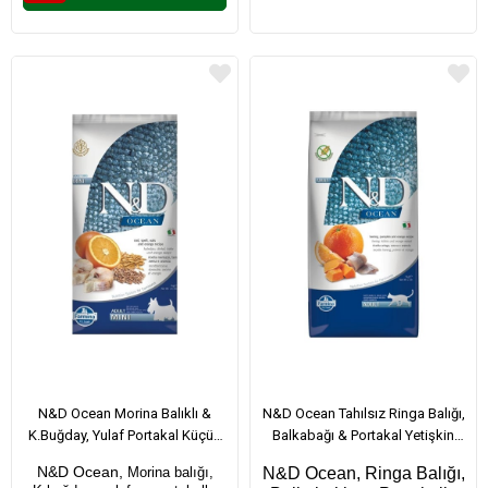
N&D Ocean Morina Balıklı &
N&D Ocean Tahılsız Ringa Balığı,
K.Buğday, Yulaf Portakal Küçük
Balkabağı & Portakal Yetişkin
Irk Yetişkin Köpek Maması 7 Kg
Kedi Maması 5 Kg
N&D Ocean,
Morina balığı,
N&D Ocean, Ringa Balığı,