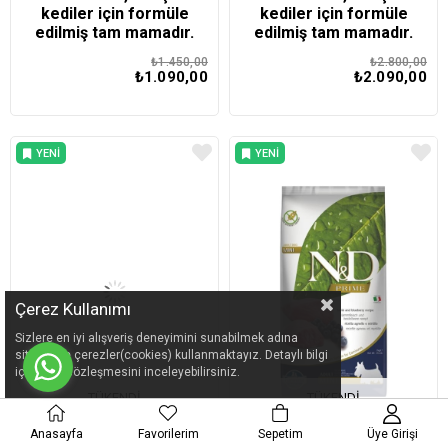
kediler için formüle
kediler için formüle
edilmiş tam mamadır.​​
edilmiş tam mamadır.​​
₺1.450,00
₺2.800,00
₺1.090,00
₺2.090,00
YENI
YENI
ÜRÜN
ÜRÜN
Çerez Kullanımı
Sizlere en iyi alışveriş deneyimini sunabilmek adına
sitemizde çerezler(cookies) kullanmaktayız. Detaylı bilgi
için Kvkk sözleşmesini inceleyebilirsiniz.
TÜKENDI
TÜKENDI
Anasayfa
Favorilerim
Sepetim
Üye Girişi