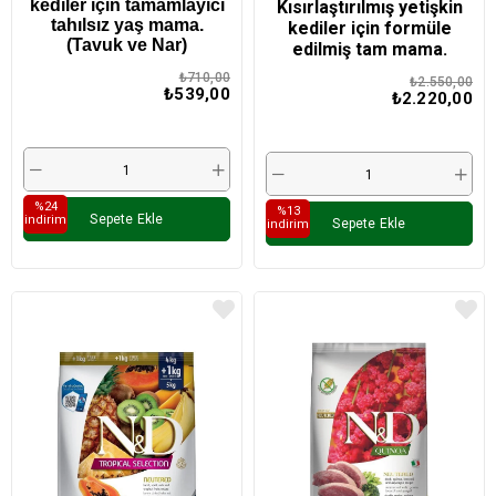
kediler için tamamlayıcı
Kısırlaştırılmış yetişkin
tahılsız yaş mama.
kediler için formüle
(Tavuk ve Nar)
edilmiş tam mama.
₺710,00
₺2.550,00
₺539,00
₺2.220,00
%24
%13
Sepete Ekle
i̇ndirim
Sepete Ekle
i̇ndirim