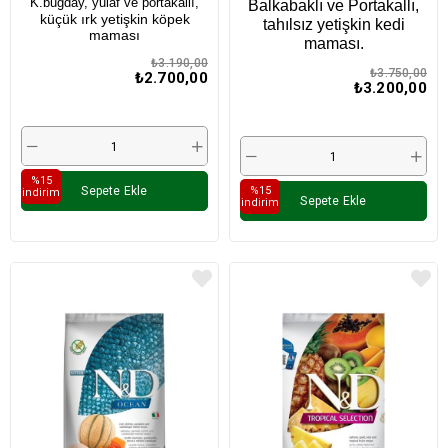
K.buğday, yulaf ve portakallı,
Balkabaklı ve Portakallı,
küçük ırk yetişkin köpek
tahılsız yetişkin kedi
maması
maması.
₺3.190,00
₺3.750,00
₺2.700,00
₺3.200,00
%15
%15
Sepete Ekle
i̇ndirim
Sepete Ekle
i̇ndirim