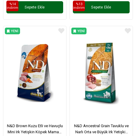
%14
%13
Sepete Ekle
Sepete Ekle
i̇ndirim
i̇ndirim
YENI
YENI
ÜRÜN
ÜRÜN
N&D Brown Kuzu Etli ve Havuçlu
N&D Ancestral Grain Tavuklu ve
Mini Irk Yetişkin Köpek Maması
Narlı Orta ve Büyük Irk Yetişkin