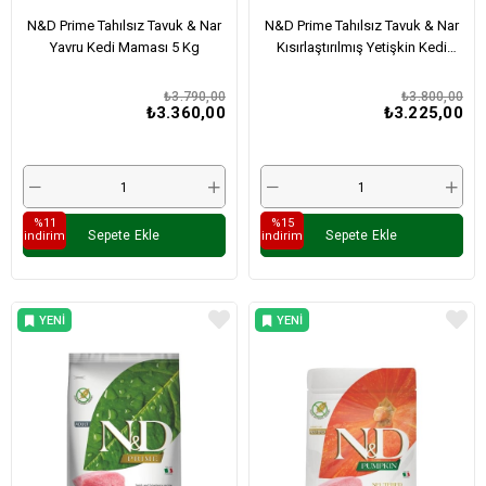
N&D Prime Tahılsız Tavuk & Nar
N&D Prime Tahılsız Tavuk & Nar
Yavru Kedi Maması 5 Kg
Kısırlaştırılmış Yetişkin Kedi
Maması 5 Kg
₺3.790,00
₺3.800,00
₺3.360,00
₺3.225,00
%11
%15
Sepete Ekle
Sepete Ekle
i̇ndirim
i̇ndirim
YENI
YENI
ÜRÜN
ÜRÜN