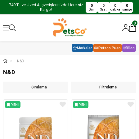
749 TL ve Üzeri Alışverişlerinizde Ücretsiz
0
0
0
0
Kargo!
Gün
Saat
dakika
saniye
0
Markalar
Petsco Puan
Blog
N&D
N&D
Sıralama
Filtreleme
YENI
YENI
ÜRÜN
ÜRÜN