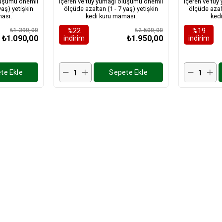
luşumu önemli
içeren ve tüy yumağı oluşumu önemli
içeren ve tü
yaş) yetişkin
ölçüde azaltan (1 - 7 yaş) yetişkin
ölçüde azalt
ası.
kedi kuru maması.
ked
₺1.390,00
%22
₺2.500,00
%19
₺1.090,00
₺1.950,00
i̇ndirim
i̇ndirim
te Ekle
Sepete Ekle