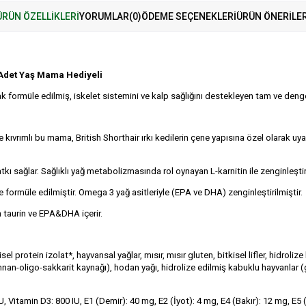
ÜRÜN ÖZELLIKLERI
YORUMLAR
(0)
ÖDEME SEÇENEKLERI
ÜRÜN ÖNERILER
 Adet Yaş Mama Hediyeli
arak formüle edilmiş, iskelet sistemini ve kalp sağlığını destekleyen tam ve deng
e kıvrımlı bu mama, British Shorthair ırkı kedilerin çene yapısına özel olarak 
ı sağlar. Sağlıklı yağ metabolizmasında rol oynayan L-karnitin ile zenginleştiri
 formüle edilmiştir. Omega 3 yağ asitleriyle (EPA ve DHA) zenginleştirilmiştir.
 taurin ve EPA&DHA içerir.
rotein izolat*, hayvansal yağlar, mısır, mısır gluten, bitkisel lifler, hidrolize 
mannan-oligo-sakkarit kaynağı), hodan yağı, hidrolize edilmiş kabuklu hayvanlar 
IU, Vitamin D3: 800 IU, E1 (Demir): 40 mg, E2 (İyot): 4 mg, E4 (Bakır): 12 mg, 