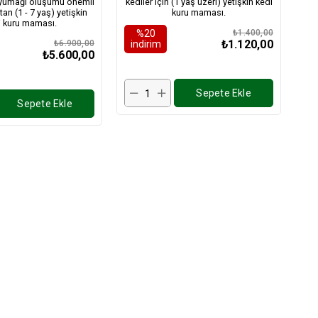
y yumağı oluşumu önemli
kediler için (1 yaş üzeri) yetişkin kedi
an (1 - 7 yaş) yetişkin
kuru maması.
i kuru maması.
%20
₺1.400,00
₺1.120,00
₺6.900,00
i̇ndirim
₺5.600,00
Sepete Ekle
Sepete Ekle