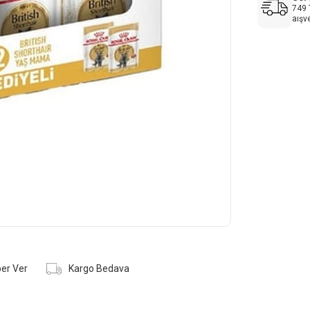
749 
aışv
er Ver
Kargo Bedava