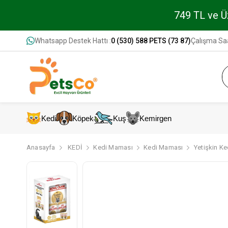
749 TL ve Üz
Whatsapp Destek Hattı :
0 (530) 588 PETS (73 87)
Çalışma Saa
Kedi
Köpek
Kuş
Kemirgen
Anasayfa
KEDİ
Kedi Maması
Kedi Maması
Yetişkin K