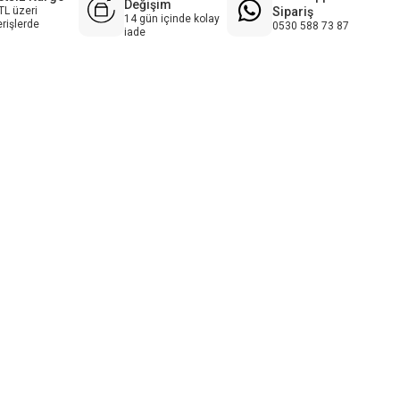
Değişim
Sipariş
TL üzeri
14 gün içinde kolay
erişlerde
0530 588 73 87
iade