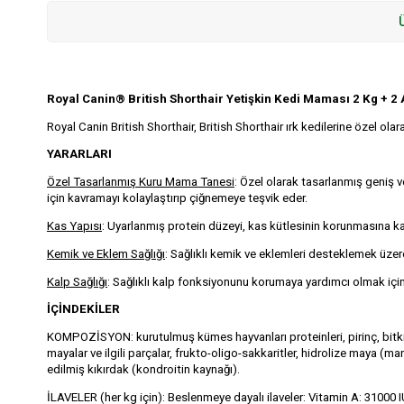
Royal Canin® British Shorthair Yetişkin Kedi Maması 2 Kg + 2
Royal Canin British Shorthair, British Shorthair ırk kedilerine özel ol
YARARLARI
Özel Tasarlanmış Kuru Mama Tanesi
: Özel olarak tasarlanmış geniş v
için kavramayı kolaylaştırıp çiğnemeye teşvik eder.
Kas Yapısı
: Uyarlanmış protein düzeyi, kas kütlesinin korunmasına katk
Kemik ve Eklem Sağlığı
: Sağlıklı kemik ve eklemleri desteklemek üzere
Kalp Sağlığı
: Sağlıklı kalp fonksiyonunu korumaya yardımcı olmak için
İÇİNDEKİLER
KOMPOZİSYON: kurutulmuş kümes hayvanları proteinleri, pirinç, bitkisel p
mayalar ve ilgili parçalar, frukto-oligo-sakkaritler, hidrolize maya (
edilmiş kıkırdak (kondroitin kaynağı).
İLAVELER (her kg için): Beslenmeye dayalı ilaveler: Vitamin A: 31000 