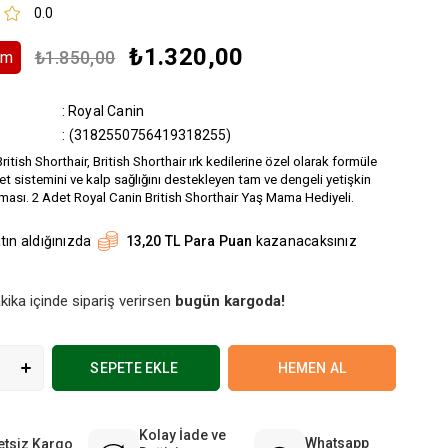
0.0
₺1.320,00
₺1.850,00
rim
:
Royal Canin
(3182550756419318255)
ritish Shorthair, British Shorthair ırk kedilerine özel olarak formüle
let sistemini ve kalp sağlığını destekleyen tam ve dengeli yetişkin
ması. 2 Adet
Royal Canin British Shorthair Yaş Mama Hediyeli.
tın aldığınızda
13,20 TL Para Puan
kazanacaksınız
kika içinde sipariş verirsen
bugün kargoda!
Kolay İade ve
Whatsapp
etsiz Kargo