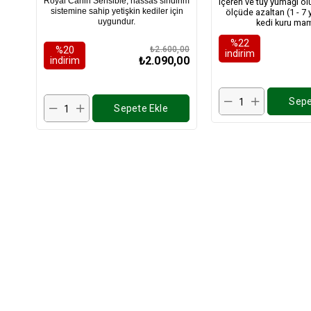
Royal Canin Sensible, hassas sindirim
içeren ve tüy yumağı o
sistemine sahip yetişkin kediler için
ölçüde azaltan (1 - 7 
uygundur.
kedi kuru mam
%22
%20
₺2.600,00
i̇ndirim
₺2.090,00
i̇ndirim
Sepe
Sepete Ekle