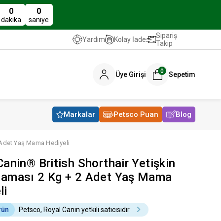
0
0
dakika
saniye
Sipariş
Kolay İade
Yardım
Takip
0
Üye Girişi
Sepetim
Markalar
Petsco Puan
Blog
2 Adet Yaş Mama Hediyeli
Canin® British Shorthair Yetişkin
aması 2 Kg + 2 Adet Yaş Mama
li
rün
Petsco, Royal Canin yetkili satıcısıdır.