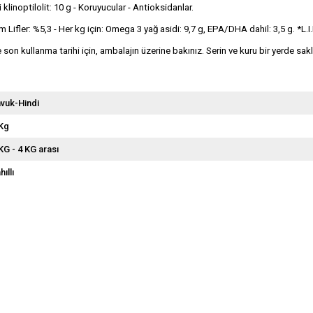
 klinoptilolit: 10 g - Koruyucular - Antioksidanlar.
ler: %5,3 - Her kg için: Omega 3 yağ asidi: 9,7 g, EPA/DHA dahil: 3,5 g. *L.I.P.
n kullanma tarihi için, ambalajın üzerine bakınız. Serin ve kuru bir yerde sakl
vuk-Hindi
Kg
KG - 4 KG arası
hıllı