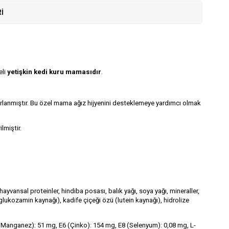
I
eli
yetişkin kedi kuru mamasıdır
.
uyarlanmıştır. Bu özel mama ağız hijyenini desteklemeye yardımcı olmak
lmiştir.
hayvansal proteinler, hindiba posası, balık yağı, soya yağı, mineraller,
(glukozamin kaynağı), kadife çiçeği özü (lutein kaynağı), hidrolize
E5 (Manganez): 51 mg, E6 (Çinko): 154 mg, E8 (Selenyum): 0,08 mg, L-