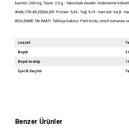
karnitin: 200 mg, Taurin: 2,6 g - Teknolojik ilaveler: Sedimanter kökenli
ANALİTİK BİLEŞENLERİ: Protein: %34 - Yağ: %19 - Ham kül: %6,8 - Ham Lif
BESLENME TALİMATI: Tabloya bakınız. Parti kodu, tescil numarası ve so
Lezzet
Ta
Boyut
2 
Boyut Aralığı
1 
İçerik Seçimi
Ta
Benzer Ürünler