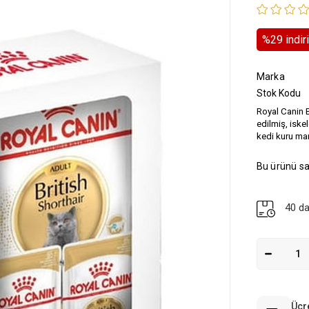
%
29
i̇ndi
Marka
Stok Kodu
Royal Canin B
edilmiş, iske
kedi kuru ma
Bu ürünü sa
40 da
Ücr