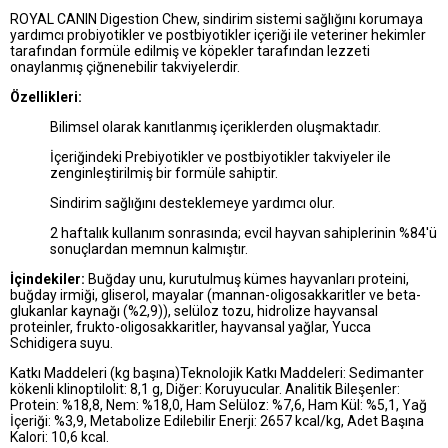
ROYAL CANIN Digestion Chew, sindirim sistemi sağlığını korumaya
yardımcı probiyotikler ve postbiyotikler içeriği ile veteriner hekimler
tarafından formüle edilmiş ve köpekler tarafından lezzeti
onaylanmış çiğnenebilir takviyelerdir.
Özellikleri:
Bilimsel olarak kanıtlanmış içeriklerden oluşmaktadır.
İçeriğindeki Prebiyotikler ve postbiyotikler takviyeler ile
zenginleştirilmiş bir formüle sahiptir.
Sindirim sağlığını desteklemeye yardımcı olur.
2 haftalık kullanım sonrasında; evcil hayvan sahipl
erinin %84'ü
sonuçlardan memnun kalmıştır.
İçindekiler:
Buğday unu, kurutulmuş kümes hayvanları proteini,
buğday irmiği, gliserol, mayalar (mannan-oligosakkaritler ve beta-
glukanlar kaynağı (%2,9)), selüloz tozu, hidrolize hayvansal
proteinler, frukto-oligosakkaritler, hayvansal yağlar, Yucca
Schidigera suyu.
Katkı Maddeleri (kg başına)Teknolojik Katkı Maddeleri: Sedimanter
kökenli klinoptilolit: 8,1 g,
Diğer: Koruyucular. Analitik Bileşenler:
Protein: %18,8, Nem: %18,0, Ham Selüloz: %7,6, Ham Kül: %5,1, Yağ
İçeriği: %3,9, Metabolize Edilebilir Enerji: 2657 kcal/kg, Adet Başına
Kalori: 10,6 kcal.