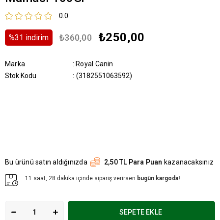
0.0
₺250,00
₺360,00
%
31
i̇ndirim
Marka
:
Royal Canin
Stok Kodu
(3182551063592)
Bu ürünü satın aldığınızda
2,50 TL Para Puan
kazanacaksınız
11 saat, 28 dakika içinde sipariş verirsen
bugün kargoda!