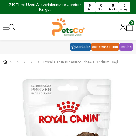
749 TL ve Üzeri Alışverişlerinizde Ücretsiz
0
0
0
0
Kargo!
Gün
Saat
dakika
saniye
0
Markalar
Petsco Puan
Blog
Royal Canin Digestion Chews Sindirim Sağlığını Destekleyen Köpek Ödül Maması 160Gr