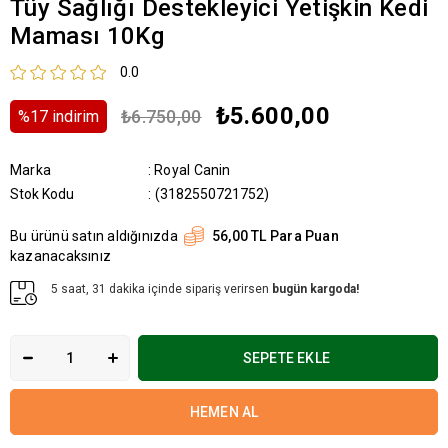
Tüy Sağlığı Destekleyici Yetişkin Kedi
Maması 10Kg
0.0
₺5.600,00
₺6.750,00
%
17
i̇ndirim
Marka
:
Royal Canin
Stok Kodu
(3182550721752)
Bu ürünü satın aldığınızda
56,00 TL Para Puan
kazanacaksınız
5 saat, 31 dakika içinde sipariş verirsen
bugün kargoda!