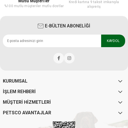
Mutlu Müşteriler
Kredi kartına 9 taksit imkanıyla
%100 mutlu müşteriler mutlu dostlar
alışveriş
E-BÜLTEN ABONELİĞİ
KAYDOL
KURUMSAL
İŞLEM REHBERİ
MÜŞTERİ HİZMETLERİ
PETSCO AVANTAJLAR