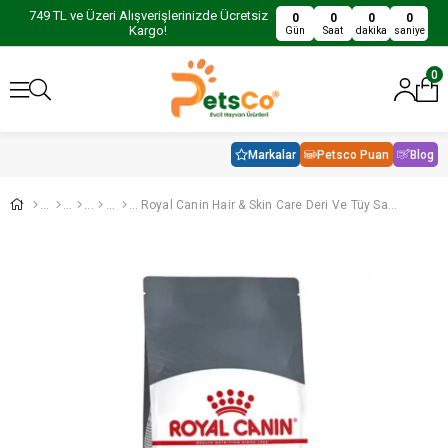
749 TL ve Üzeri Alışverişlerinizde Ücretsiz
0
0
0
0
Kargo!
Gün
Saat
dakika
saniye
0
Markalar
Petsco Puan
Blog
Royal Canin Hair & Skin Care Deri Ve Tüy Sağlığı Destekleyici Yetişkin Kedi Maması 10Kg