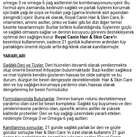
omega-3 ve omega-6 yağ asitlerinin bir kombinasyonunu içerir. Bu
formül aynı zamanda, kedinizin sağlıklı ve parlak tüylerini korumak
için balık yağı ile soya ve hodan yağı (gama linolenik asit açısından
zengindir) içerir. Buna ek olarak, Royal Canin Hair & Skin Care, B-
vitaminleri, amino asitler, çinko ve bakır gibi bir dizi diğer temel
besinle tasarlanmıştır. Bunlar birlikte kullanıldığında, tüylerinin güçlü
ve sağlıklı olmasını sağlar ve derinin koruyucu görevini destekleyerek
optimal deri sağlığını korur.
Royal Canin Hair & Skin Care'
in
kesintisiz kullanımının, sadece 21 günlük kullanımın ardından tüy
parlaklığını önemli ölçüde arttırdığı klinik olarak kanıtlanmıştır.
YARARLARI
Sağlıklı Deri ve Tüyler:
Deri hücreleri devamlı olarak yenilenmekte
olup önemli besinsel ihtiyaçları bulunmaktadır. Bazı kediler sağlıksız
ve mat tüylerle kendini gösteren hassas bir cilde sahiptir ve bu
durum, düzgün bir besin dengesiyle desteklenebilir. Hair & Skin Care
deri ve tüy sağlığını korumaya yardımcı olan, hassas olarak
dengelenmiş bir besin formülüdür.
Formülasyonda Bulunanlar
: Derinin bariyer rolünü desteklemeye
yardımcı olan özel bir besin kompleksi. Sağlıklı tüy büyümesi ve deri
yenilenmesine yardımcı olan, spesifik amino asitler ile yüksek
kalitede proteinler. Deri ve tüy sağlığı üzerindeki yararlı etkileri
nedeniyle Omega-3 ve Omega-6 yağ asitleri.
Kanıtlanmış sonuçlar:
21 günde sağlıklı parlak bir deri ve gözle
görülür sonuçlar Hair & Skin Care 'in özel olarak kullanımı 21 gün