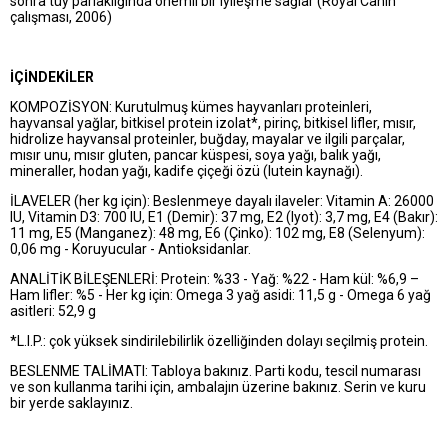
sonra tüy parlaklığında önemli bir iyileşme sağlar (Royal Canin
çalışması, 2006)
İÇİNDEKİLER
KOMPOZİSYON: Kurutulmuş kümes hayvanları proteinleri,
hayvansal yağlar, bitkisel protein izolat*, pirinç, bitkisel lifler, mısır,
hidrolize hayvansal proteinler, buğday, mayalar ve ilgili parçalar,
mısır unu, mısır gluten, pancar küspesi, soya yağı, balık yağı,
mineraller, hodan yağı, kadife çiçeği özü (lutein kaynağı).
İLAVELER (her kg için): Beslenmeye dayalı ilaveler: Vitamin A: 26000
IU, Vitamin D3: 700 IU, E1 (Demir): 37 mg, E2 (Iyot): 3,7 mg, E4 (Bakır):
11 mg, E5 (Manganez): 48 mg, E6 (Çinko): 102 mg, E8 (Selenyum):
0,06 mg - Koruyucular - Antioksidanlar.
ANALİTİK BİLEŞENLERİ: Protein: %33 - Yağ: %22 - Ham kül: %6,9 –
Ham lifler: %5 - Her kg için: Omega 3 yağ asidi: 11,5 g - Omega 6 yağ
asitleri: 52,9 g
*L.I.P.: çok yüksek sindirilebilirlik özelliğinden dolayı seçilmiş protein.
BESLENME TALİMATI: Tabloya bakınız. Parti kodu, tescil numarası
ve son kullanma tarihi için, ambalajın üzerine bakınız. Serin ve kuru
bir yerde saklayınız.