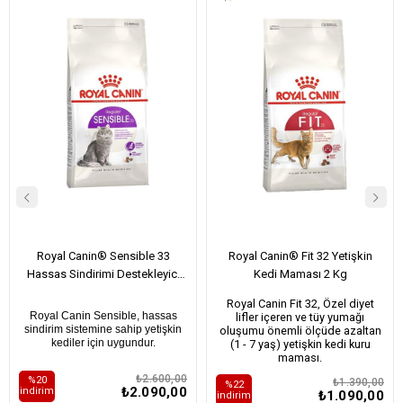
Royal Canin® Sensible 33
Royal Canin® Fit 32 Yetişkin
Hassas Sindirimi Destekleyici
Kedi Maması 2 Kg
Yetişkin Kedi Maması 4 Kg
Royal Canin Fit 32, Özel diyet
Royal Canin Sensible, hassas
lifler içeren ve tüy yumağı
sindirim sistemine sahip yetişkin
oluşumu önemli ölçüde azaltan
kediler için uygundur.
(1 - 7 yaş) yetişkin kedi kuru
maması.
₺2.600,00
%20
₺1.390,00
%22
₺2.090,00
i̇ndirim
₺1.090,00
i̇ndirim