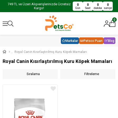
749 TL ve Üzeri Alışverişlerinizde Ücretsiz
0
0
0
0
Kargo!
Gün
Saat
dakika
saniye
0
Markalar
Petsco Puan
Blog
Royal Canin Kısırlaştırılmış Kuru Köpek Mamaları
Royal Canin Kısırlaştırılmış Kuru Köpek Mamaları
Sıralama
Filtreleme