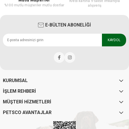
Kredi kartına 9 taksit imkanıyla
%100 mutlu müşteriler mutlu dostlar
alışveriş
E-BÜLTEN ABONELİĞİ
KAYDOL
KURUMSAL
İŞLEM REHBERİ
MÜŞTERİ HİZMETLERİ
PETSCO AVANTAJLAR