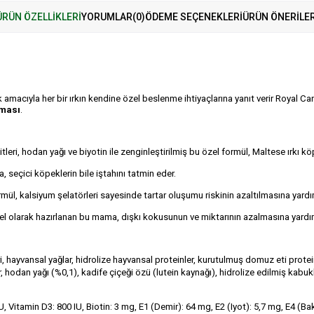
ÜRÜN ÖZELLIKLERI
YORUMLAR
(0)
ÖDEME SEÇENEKLERI
ÜRÜN ÖNERILER
amacıyla her bir ırkın kendine özel beslenme ihtiyaçlarına yanıt verir Royal C
aması
.
eri, hodan yağı ve biyotin ile zenginleştirilmiş bu özel formül, Maltese ırkı k
, seçici köpeklerin bile iştahını tatmin eder.
rmül, kalsiyum şelatörleri sayesinde tartar oluşumu riskinin azaltılmasına yardı
özel olarak hazırlanan bu mama, dışkı kokusunun ve miktarının azalmasına yardım
ayvansal yağlar, hidrolize hayvansal proteinler, kurutulmuş domuz eti proteinle
tler, hodan yağı (%0,1), kadife çiçeği özü (lutein kaynağı), hidrolize edilmiş kab
U, Vitamin D3: 800 IU, Biotin: 3 mg, E1 (Demir): 64 mg, E2 (Iyot): 5,7 mg, E4 (