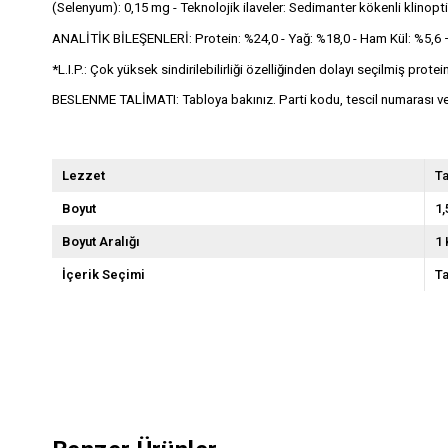
(Selenyum): 0,15 mg - Teknolojik ilaveler: Sedimanter kökenli klinoptil
ANALİTİK BİLEŞENLERİ: Protein: %24,0 - Yağ: %18,0 - Ham Kül: %5,6 – H
*L.I.P.: Çok yüksek sindirilebilirliği özelliğinden dolayı seçilmiş protein
BESLENME TALİMATI: Tabloya bakınız. Parti kodu, tescil numarası ve so
Lezzet
Ta
Boyut
1,
Boyut Aralığı
1 
İçerik Seçimi
Ta