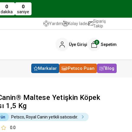
0
0
dakika
saniye
Sipariş
Kolay İade
Yardım
Takip
0
Üye Girişi
Sepetim
Markalar
Petsco Puan
Blog
Canin® Maltese Yetişkin Köpek
ı 1,5 Kg
rün
Petsco, Royal Canin yetkili satıcısıdır.
0.0