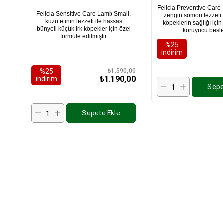
6 Kg
Köpek Maması
Felicia Preventive Care
Felicia Sensitive Care Lamb Small,
zengin somon lezzeti i
kuzu etinin lezzeti ile hassas
köpeklerin sağlığı içi
bünyeli küçük Irk köpekler için özel
koruyucu bes
formüle edilmiştir.
%25
i̇ndirim
%25
₺1.590,00
₺1.190,00
i̇ndirim
Sepe
Sepete Ekle