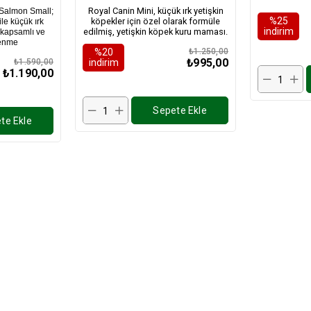
 6 Kg
Royal Canin Mini, küçük ırk yetişkin
 Salmon Small;
%25
köpekler için özel olarak formüle
le küçük ırk
i̇ndirim
edilmiş, yetişkin köpek kuru maması.
n kapsamlı ve
lenme
%20
₺1.250,00
₺995,00
₺1.590,00
i̇ndirim
₺1.190,00
Sepete Ekle
te Ekle