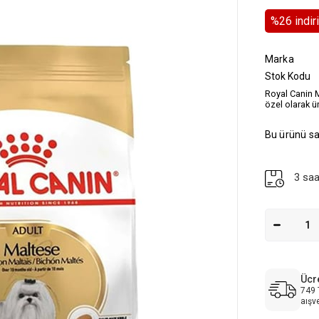
%
26
i̇ndi
Marka
Stok Kodu
Royal Canin M
özel olarak ü
Bu ürünü sa
3 saa
Ücr
749 
aışv