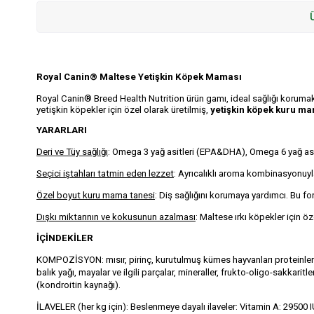
Royal Canin® Maltese Yetişkin Köpek Maması
Royal Canin® Breed Health Nutrition ürün gamı, ideal sağlığı korumak 
yetişkin köpekler için özel olarak üretilmiş,
yetişkin köpek kuru m
YARARLARI
Deri ve Tüy sağlığı
: Omega 3 yağ asitleri (EPA&DHA), Omega 6 yağ asitl
Seçici iştahları tatmin eden lezzet
: Ayrıcalıklı aroma kombinasyonuyla
Özel boyut kuru mama tanesi
: Diş sağlığını korumaya yardımcı. Bu fo
Dışkı miktarının ve kokusunun azalması
: Maltese ırkı köpekler için 
İÇİNDEKİLER
KOMPOZİSYON: mısır, pirinç, kurutulmuş kümes hayvanları proteinleri, h
balık yağı, mayalar ve ilgili parçalar, mineraller, frukto-oligo-sakkari
(kondroitin kaynağı).
İLAVELER (her kg için): Beslenmeye dayalı ilaveler: Vitamin A: 29500 I