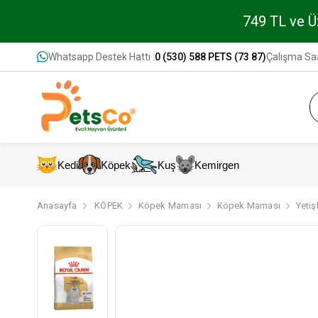
749 TL ve Üz
Whatsapp Destek Hattı :
0 (530) 588 PETS (73 87)
Çalışma Saa
Kedi
Köpek
Kuş
Kemirgen
Anasayfa
KÖPEK
Köpek Maması
Köpek Maması
Yeti