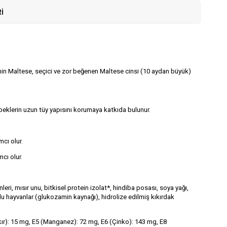
I
anin Maltese, seçici ve zor beğenen Maltese cinsi (10 aydan büyük)
öpeklerin uzun tüy yapısını korumaya katkıda bulunur.
mcı olur.
cı olur.
ri, mısır unu, bitkisel protein izolat*, hindiba posası, soya yağı,
uklu hayvanlar (glukozamin kaynağı), hidrolize edilmiş kıkırdak
Bakır): 15 mg, E5 (Manganez): 72 mg, E6 (Çinko): 143 mg, E8