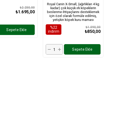
Royal Canin X-Small, (ağırlıkları 4 kg
₺2.250,00
kadar) çok küçük ırk köpeklerin
₺1.695,00
beslenme ihtiyaçlarını desteklemek
için özel olarak formüle edilmiş,
yetişkin köpek kuru maması
%22
₺1.090,00
Sepete Ekle
₺850,00
i̇ndirim
Sepete Ekle