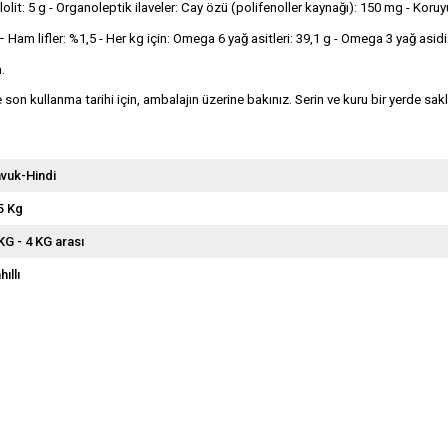
olit: 5 g - Organoleptik ilaveler: Cay özü (polifenoller kaynağı): 150 mg - Koru
am lifler: %1,5 - Her kg için: Omega 6 yağ asitleri: 39,1 g - Omega 3 yağ asidi
.
n kullanma tarihi için, ambalajın üzerine bakınız. Serin ve kuru bir yerde sakl
vuk-Hindi
5 Kg
KG - 4 KG arası
hıllı