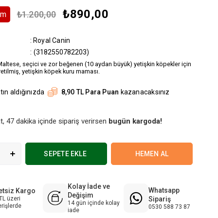
₺890,00
₺1.200,00
rim
:
Royal Canin
(3182550782203)
altese, seçici ve zor beğenen (10 aydan büyük) yetişkin köpekler için
retilmiş, yetişkin köpek kuru maması.
tın aldığınızda
8,90 TL Para Puan
kazanacaksınız
t, 47 dakika içinde sipariş verirsen
bugün kargoda!
Kolay İade ve
Whatsapp
etsiz Kargo
Değişim
Sipariş
TL üzeri
14 gün içinde kolay
erişlerde
0530 588 73 87
iade