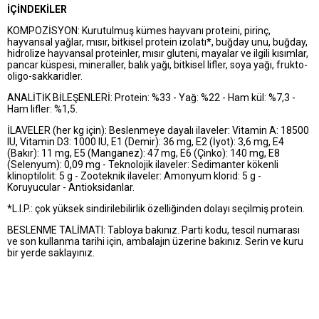
İÇİNDEKİLER
KOMPOZİSYON: Kurutulmuş kümes hayvanı proteini, pirinç,
hayvansal yağlar, mısır, bitkisel protein izolatı*, buğday unu, buğday,
hidrolize hayvansal proteinler, mısır gluteni, mayalar ve ilgili kısımlar,
pancar küspesi, mineraller, balık yağı, bitkisel lifler, soya yağı, frukto-
oligo-sakkaridler.
ANALİTİK BİLEŞENLERİ: Protein: %33 - Yağ: %22 - Ham kül: %7,3 -
Ham lifler: %1,5.
İLAVELER (her kg için): Beslenmeye dayalı ilaveler: Vitamin A: 18500
IU, Vitamin D3: 1000 IU, E1 (Demir): 36 mg, E2 (İyot): 3,6 mg, E4
(Bakır): 11 mg, E5 (Manganez): 47 mg, E6 (Çinko): 140 mg, E8
(Selenyum): 0,09 mg - Teknolojik ilaveler: Sedimanter kökenli
klinoptilolit: 5 g - Zooteknik ilaveler: Amonyum klorid: 5 g -
Koruyucular - Antioksidanlar.
*L.I.P.: çok yüksek sindirilebilirlik özelliğinden dolayı seçilmiş protein.
BESLENME TALİMATI: Tabloya bakınız. Parti kodu, tescil numarası
ve son kullanma tarihi için, ambalajın üzerine bakınız. Serin ve kuru
bir yerde saklayınız.