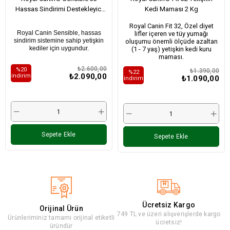
Hassas Sindirimi Destekleyici
Kedi Maması 2 Kg
Yetişkin Kedi Maması 4 Kg
Royal Canin Fit 32, Özel diyet
Royal Canin Sensible, hassas
lifler içeren ve tüy yumağı
sindirim sistemine sahip yetişkin
oluşumu önemli ölçüde azaltan
kediler için uygundur.
(1 - 7 yaş) yetişkin kedi kuru
maması.
₺2.600,00
%20
₺1.390,00
%22
₺2.090,00
i̇ndirim
₺1.090,00
i̇ndirim
Sepete Ekle
Sepete Ekle
Ücretsiz Kargo
Orijinal Ürün
749 TL ve üzeri alışverişlerde kargo
Ürünleriminiz tamamı orijinal etiketli
ücretsiz!
üründür