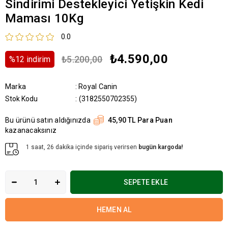
Sindirimi Destekleyici Yetişkin Kedi
Maması 10Kg
0.0
₺4.590,00
₺5.200,00
%
12
i̇ndirim
Marka
:
Royal Canin
Stok Kodu
(3182550702355)
Bu ürünü satın aldığınızda
45,90 TL Para Puan
kazanacaksınız
1 saat, 26 dakika içinde sipariş verirsen
bugün kargoda!