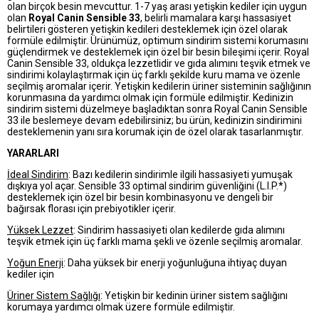
olan birçok besin mevcuttur. 1-7 yaş arası yetişkin kediler için uygun
olan
Royal Canin Sensible 33
, belirli mamalara karşı hassasiyet
belirtileri gösteren yetişkin kedileri desteklemek için özel olarak
formüle edilmiştir. Ürünümüz, optimum sindirim sistemi korumasını
güçlendirmek ve desteklemek için özel bir besin bileşimi içerir. Royal
Canin Sensible 33, oldukça lezzetlidir ve gıda alımını teşvik etmek ve
sindirimi kolaylaştırmak için üç farklı şekilde kuru mama ve özenle
seçilmiş aromalar içerir. Yetişkin kedilerin üriner sisteminin sağlığının
korunmasına da yardımcı olmak için formüle edilmiştir. Kedinizin
sindirim sistemi düzelmeye başladıktan sonra Royal Canin Sensible
33 ile beslemeye devam edebilirsiniz; bu ürün, kedinizin sindirimini
desteklemenin yanı sıra korumak için de özel olarak tasarlanmıştır.
YARARLARI
İdeal Sindirim
: Bazı kedilerin sindirimle ilgili hassasiyeti yumuşak
dışkıya yol açar. Sensible 33 optimal sindirim güvenliğini (L.I.P.*)
desteklemek için özel bir besin kombinasyonu ve dengeli bir
bağırsak florası için prebiyotikler içerir.
Yüksek Lezzet
: Sindirim hassasiyeti olan kedilerde gıda alımını
teşvik etmek için üç farklı mama şekli ve özenle seçilmiş aromalar.
Yoğun Enerji
: Daha yüksek bir enerji yoğunluğuna ihtiyaç duyan
kediler için
Üriner Sistem Sağlığı
: Yetişkin bir kedinin üriner sistem sağlığını
korumaya yardımcı olmak üzere formüle edilmiştir.