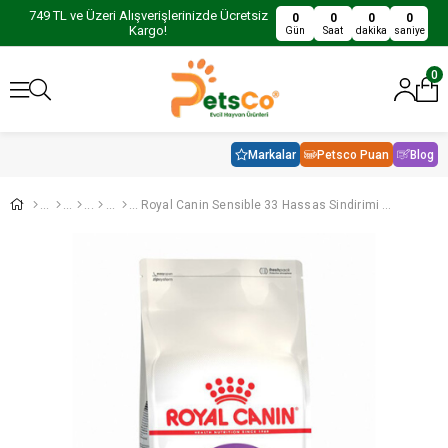
749 TL ve Üzeri Alışverişlerinizde Ücretsiz
0
0
0
0
Kargo!
Gün
Saat
dakika
saniye
0
Markalar
Petsco Puan
Blog
Royal Canin Sensible 33 Hassas Sindirimi Destekleyici Yetişkin Kedi Maması 10Kg