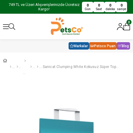
749 TL ve Üzeri Alışverişlerinizde Ücretsiz
0
0
0
0
Kargo!
Gün
Saat
dakika
saniye
0
Markalar
Petsco Puan
Blog
Sanicat Clumping White Kokusuz Süper Topaklanan Kedi Kumu 10Lt