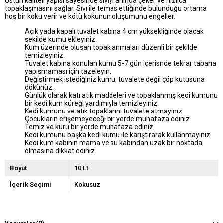
Üstün kaliteli yapısı sayesinde sıvıyı anında çeker ve hızlıca
topaklaşmasını sağlar. Sıvı ile temas ettiğinde bulunduğu ortama
hoş bir koku verir ve kötü kokunun oluşumunu engeller.
Açık yada kapalı tuvalet kabına 4 cm yüksekliğinde olacak
şekilde kumu ekleyiniz.
Kum üzerinde oluşan topaklanmaları düzenli bir şekilde
temizleyiniz.
Tuvalet kabına konulan kumu 5-7 gün içerisnde tekrar tabana
yapışmaması için tazeleyin.
Değiştirmek istediğiniz kumu
,
tuvalete değil çöp kutusuna
dökünüz.
Günlük olarak katı atık maddeleri ve topaklanmış kedi kumunu
bir kedi kum küreği yardımıyla temizleyiniz.
Kedi kumunu ve atık topaklarını tuvalete atmayınız
.
Çocukların erişemeyeceği bir yerde muhafaza ediniz.
Temiz ve kuru bir yerde muhafaza ediniz.
Kedi kumunu başka kedi kumu ile karıştırarak kullanmayınız.
Kedi kum kabının mama ve su kabından uzak bir noktada
olmasına dikkat ediniz.
Boyut
10 Lt
İçerik Seçimi
Kokusuz