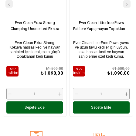
Ever Clean Extra Strong
Ever Clean Litterfree Paws
Clumping Unscented Ekstra
Patilere Yapışmayan Topaklanan
Güçlü Topaklanan Kokusuz Kedi
Kedi Kumu 10 Lt
Kumu 10Lt
Ever Clean Extra
Strong,
Ever Clean LitterFree Paws,
yavru
Kokuya hassas kedi ve hayvan
ve uzun tüylü kediler için uygun,
sahipleri için ideal, extra güçlü
t
oza hassas kedi ve hayvan
topaklanan kedi kumu
sahiplerine özel kedi kumu.
₺1.500,00
₺1.500,00
%27
%27
₺1.090,00
₺1.090,00
i̇ndirim
i̇ndirim
Sepete Ekle
Sepete Ekle