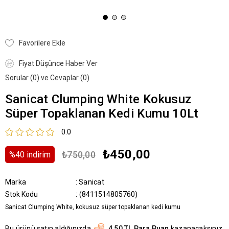
Favorilere Ekle
Fiyat Düşünce Haber Ver
Sorular (0) ve Cevaplar (0)
Sanicat Clumping White Kokusuz
Süper Topaklanan Kedi Kumu 10Lt
0.0
₺450,00
₺750,00
%
40
i̇ndirim
Marka
:
Sanicat
Stok Kodu
(8411514805760)
Sanicat Clumping White, kokusuz süper topaklanan kedi kumu
Bu ürünü satın aldığınızda
4,50 TL Para Puan
kazanacaksınız