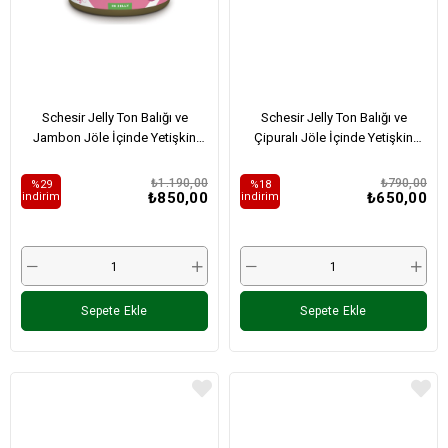
Schesir Jelly Ton Balığı ve
Schesir Jelly Ton Balığı ve
Jambon Jöle İçinde Yetişkin
Çipuralı Jöle İçinde Yetişkin
Kedi Konservesi 85Gr X 6 Adet
Kedi Konservesi Multipack 50Gr
X 6 Adet
₺1.190,00
₺790,00
%29
%18
₺850,00
₺650,00
i̇ndirim
i̇ndirim
Sepete Ekle
Sepete Ekle