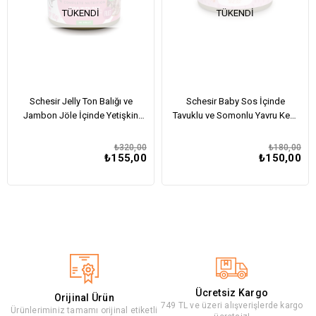
TÜKENDI
TÜKENDI
Schesir Jelly Ton Balığı ve
Schesir Baby Sos İçinde
Jambon Jöle İçinde Yetişkin
Tavuklu ve Somonlu Yavru Kedi
Kedi Konservesi 85Gr
Konservesi 70Gr
₺320,00
₺180,00
₺155,00
₺150,00
Ücretsiz Kargo
Orijinal Ürün
749 TL ve üzeri alışverişlerde kargo
Ürünleriminiz tamamı orijinal etiketli