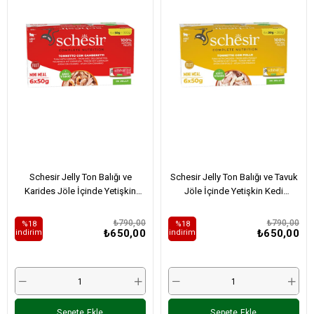
Schesir Jelly Ton Balığı ve
Schesir Jelly Ton Balığı ve Tavuk
Karides Jöle İçinde Yetişkin
Jöle İçinde Yetişkin Kedi
Kedi Konservesi Multipack 50Gr
Konservesi Multipack 50Gr X 6
X 6 Adet
Adet
₺790,00
₺790,00
%18
%18
₺650,00
₺650,00
i̇ndirim
i̇ndirim
Sepete Ekle
Sepete Ekle