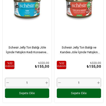
Schesir Jelly Ton Balığı Jöle
Schesir Jelly Ton Balığı ve
İçinde Yetişkin Kedi Konservesi
Karides Jöle İçinde Yetişkin
85Gr
Kedi Konservesi 85Gr
₺320,00
₺320,00
%52
%52
₺155,00
₺155,00
i̇ndirim
i̇ndirim
Sepete Ekle
Sepete Ekle