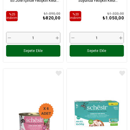
Eti Jöle İçinde Yetişkin Kedi
Suyunda Yetişkin Kedi
Konservesi 85Gr X 6 Adet
Konservesi 85Gr X 6 Adet
₺1.090,00
₺1.320,00
%25
%20
₺820,00
₺1.050,00
i̇ndirim
i̇ndirim
Sepete Ekle
Sepete Ekle