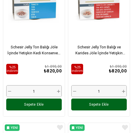
Schesir Jelly Ton Balığı Jöle
Schesir Jelly Ton Balığı ve
İçinde Yetişkin Kedi Konservesi
Karides Jöle İçinde Yetişkin
85Gr X 6 Adet
Kedi Konservesi 85Gr X 6 Adet
₺1.090,00
₺1.090,00
%25
%25
₺820,00
₺820,00
i̇ndirim
i̇ndirim
Sepete Ekle
Sepete Ekle
YENI
YENI