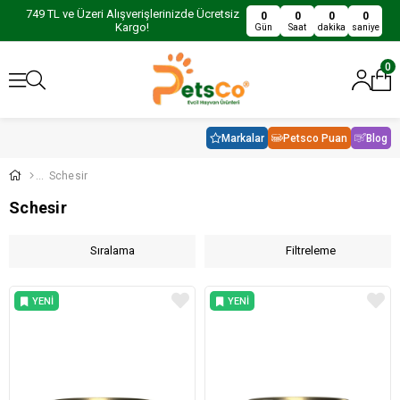
749 TL ve Üzeri Alışverişlerinizde Ücretsiz
0
0
0
0
Kargo!
Gün
Saat
dakika
saniye
0
Markalar
Petsco Puan
Blog
Schesir
Schesir
Sıralama
Filtreleme
YENI
YENI
ÜRÜN
ÜRÜN