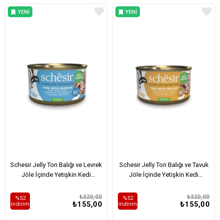
YENI
YENI
ÜRÜN
ÜRÜN
Schesir Jelly Ton Balığı ve Levrek
Schesir Jelly Ton Balığı ve Tavuk
Jöle İçinde Yetişkin Kedi
Jöle İçinde Yetişkin Kedi
Konservesi 85Gr
Konservesi 85Gr
₺320,00
₺320,00
%52
%52
₺155,00
₺155,00
i̇ndirim
i̇ndirim