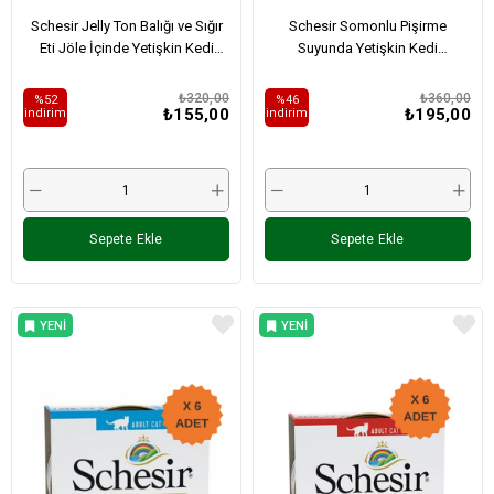
Schesir Jelly Ton Balığı ve Sığır
Schesir Somonlu Pişirme
Eti Jöle İçinde Yetişkin Kedi
Suyunda Yetişkin Kedi
Konservesi 85Gr
Konservesi 85Gr
₺320,00
₺360,00
%52
%46
₺155,00
₺195,00
i̇ndirim
i̇ndirim
Sepete Ekle
Sepete Ekle
YENI
YENI
ÜRÜN
ÜRÜN