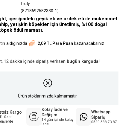
:
Truly
(8718692582330-1)
ght, içeriğindeki geyik eti ve ördek eti ile mükemmel
hip, yetişkin köpekler için üretilmiş, %100 doğal
öpek ödül maması.
tın aldığınızda
2,09 TL Para Puan
kazanacaksınız
t, 12 dakika içinde sipariş verirsen
bugün kargoda!
Ürün stoklarımızda kalmamıştır.
Kolay İade ve
Whatsapp
etsiz Kargo
Değişim
Sipariş
TL üzeri
14 gün içinde kolay
erişlerde
0530 588 73 87
iade