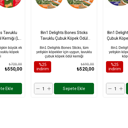
es Tavuklu
8in1 Delights Bones Sticks
8in1 Delight
 Kemiği (L)
Tavuklu Çubuk Köpek Ödül
Çubuk Köpe
det
Kemiği 75Gr X 2 Adet
işkin büyük ırk
8in1 Delights Bones Sticks, tüm
8in1 Deligh
avuklu köpek
yetişkin köpekler için uygun, tavuklu
yetişkin köpe
i
çubuk köpek ödül kemiği
köp
₺720,00
%25
₺690,00
%25
₺550,00
₺520,00
i̇ndirim
i̇ndirim
te Ekle
Sepete Ekle