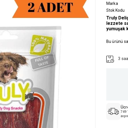
Marka
Stok Kodu
Truly Deli
lezzete sa
yumuşak k
Bu ürünü sa
3 saa
Ücr
749 
aışv