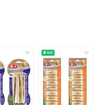
YENI
ÜRÜN