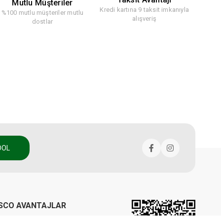
Mutlu Müşteriler
Kredi kartına 9 taksit imkanıyla
%100 mutlu müşteriler mutlu
alışveriş
dostlar
DOL
SCO AVANTAJLAR