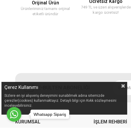
Ücretsiz Kargo
Orijinal Ürün
749 TL ve üzeri alışverişlerde
Ürünleriminiz tamamı orijinal
kargo ücretsiz!
etiketli üründür
Çerez Kullanımı
E-BÜLTEN ABONELİĞİ
Sizlere en iyi alışveriş deneyimini sunabilmek adına sitemizde
çerezler(cookies) kullanmaktayız. Detaylı bilgi için Kvkk sözleşmesini
inceleyebilirsiniz.
Whatsapp Sipariş
KURUMSAL
İŞLEM REHBERİ