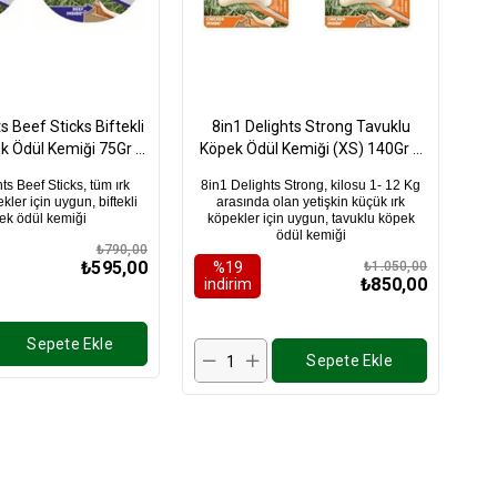
s Beef Sticks Biftekli
8in1 Delights Strong Tavuklu
k Ödül Kemiği 75Gr X
Köpek Ödül Kemiği (XS) 140Gr X
2 Adet
2 Adet
ts Beef Sticks, tüm ırk
8in1 Delights Strong, kilosu 1- 12 Kg
kler için uygun, biftekli
arasında olan yetişkin küçük ırk
ek ödül kemiği
köpekler için uygun, tavuklu köpek
ödül kemiği
₺790,00
₺595,00
%19
₺1.050,00
₺850,00
i̇ndirim
Sepete Ekle
Sepete Ekle