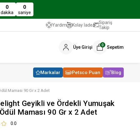
0
0
dakika
saniye
Sipariş
Kolay İade
Yardım
Takip
0
Üye Girişi
Sepetim
Markalar
Petsco Puan
Blog
Ödül Maması 90 Gr x 2 Adet
Delight Geyikli ve Ördekli Yumuşak
Ödül Maması 90 Gr x 2 Adet
0.0