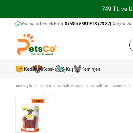
749 TL ve Üz
Whatsapp Destek Hattı :
0 (530) 588 PETS (73 87)
Çalışma Saa
Kedi
Köpek
Kuş
Kemirgen
Anasayfa
KÖPEK
Köpek Maması
Köpek Ödül Maması