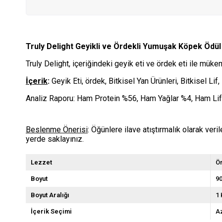
Truly Delight Geyikli ve Ördekli Yumuşak Köpek Ödü
Truly Delight, içeriğindeki geyik eti ve ördek eti ile mü
İçerik
:
Geyik Eti, ördek, Bitkisel Yan Ürünleri, Bitkisel Lif,
Analiz Raporu: Ham Protein %56, Ham Yağlar %4, Ham L
Beslenme Önerisi
: Öğünlere ilave atıştırmalık olarak ve
yerde saklayınız.
Lezzet
Ö
Boyut
90
Boyut Aralığı
1 
İçerik Seçimi
Az