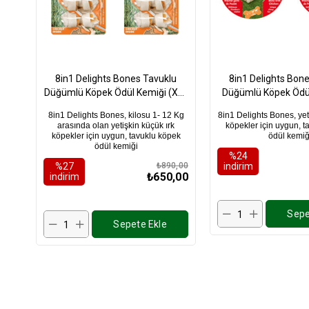
8in1 Delights Bones Tavuklu
8in1 Delights Bon
Düğümlü Köpek Ödül Kemiği (XS)
Düğümlü Köpek Ödül
84Gr X 2 Adet
85Gr X 2 A
8in1 Delights Bones, kilosu 1- 12 Kg
8in1 Delights Bones, yet
arasında olan yetişkin küçük ırk
köpekler için uygun, t
köpekler için uygun, tavuklu köpek
ödül kemiğ
ödül kemiği
%24
%27
₺890,00
i̇ndirim
₺650,00
i̇ndirim
Sepe
Sepete Ekle