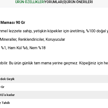
ÜRÜN ÖZELLIKLERI
YORUMLAR
(0)
ÜRÜN ÖNERILERI
l Maması 90 Gr
kemmel lezzete sahip, yetişkin köpekler için üretilmiş, %100 doğa
 Mineraller, Renklendiriciler, Koruyucular
if %1, Ham Kül %6, Nem %18
rilebilir. Bu ürün günlük tam mama yerine geçmez. Köpeğiniz için 
rdek Geyik
 Gr
KG'a kadar
 Tahıllı