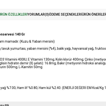
ÜRÜN ÖZELLIKLERI
YORUMLAR
(0)
ÖDEME SEÇENEKLERI
ÜRÜN ÖNERILER
onservesi 140 Gr
 tam mamadır. (Kuzu & Yaban mersini)
ş tavuk yumurtası, yaban mersini (%4), balık yağı, hayvansal yağ, fruktool
 D3 Vitamini 400IU; E Vitamini 130mg; Kolin klorür 400mg; Çinko (metiy
sin hidratın demir (II) şelatı): 16.8mg; Bakır (metiyonin hidroksi analoğ
urin 500mg; L‐Karnitin 50mg.
ğ %7.00; Ham lif %0.80; Ham kül %2.40. (ENERJİ DEĞERİ EM Kcal/Kg 1
zu Etli