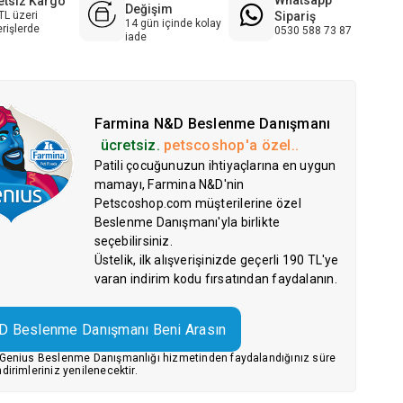
etsiz Kargo
Değişim
Sipariş
TL üzeri
14 gün içinde kolay
erişlerde
0530 588 73 87
iade
Farmina N&D Beslenme Danışmanı
ücretsiz.
petscoshop'a özel..
Patili çocuğunuzun ihtiyaçlarına en uygun
mamayı, Farmina N&D'nin
Petscoshop.com müşterilerine özel
Beslenme Danışmanı'yla birlikte
seçebilirsiniz.
Üstelik, ilk alışverişinizde geçerli 190 TL'ye
varan indirim kodu fırsatından faydalanın.
D Beslenme Danışmanı Beni Arasın
 Genius Beslenme Danışmanlığı hizmetinden faydalandığınız süre
dirimleriniz yenilenecektir.