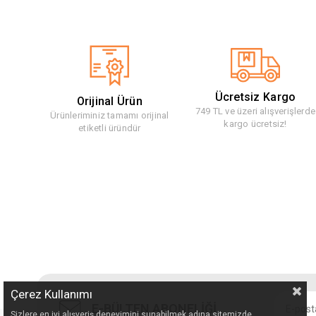
Ücretsiz Kargo
Orijinal Ürün
749 TL ve üzeri alışverişlerde
Ürünleriminiz tamamı orijinal
kargo ücretsiz!
etiketli üründür
Çerez Kullanımı
E-BÜLTEN ABONELİĞİ
Sizlere en iyi alışveriş deneyimini sunabilmek adına sitemizde