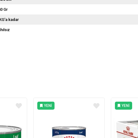
0 Gr
KG'a kadar
hılsız
YENI
YENI
ÜRÜN
ÜRÜN