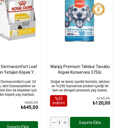
n Dermacomfort Loaf
Wanpy Premium Tahılsız Tavuklu
çin Yetişkin Köpek Yaş
Köpek Konservesi 375Gr
 85Gr x 12 Adet
 Dermacomfort Loaf, 10
Doğal ve temiz içerikli formülü, tahılsız
 deri hassasiyetine ve
ve %100 hayvansal protein içeriği ile
imli tüm ırk köpekler için
tam ve dengeli premium yaş mama.
şkin köpek yaş maması.
%23
₺155,00
₺120,00
₺840,00
i̇ndirim
₺645,00
Sepete Ekle
Sepete Ekle