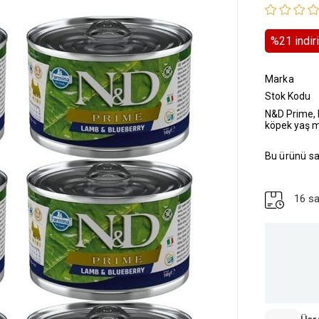
%
21
i̇ndi
Marka
Stok Kodu
N&D Prime, K
köpek yaş 
Bu ürünü sa
16 sa