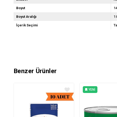
Boyut
14
Boyut Aralığı
1 
İçerik Seçimi
Ta
Benzer Ürünler
YENI
ÜRÜN