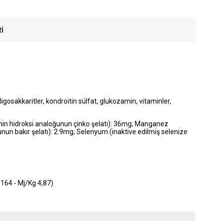
I
igosakkaritler, kondroitin sülfat, glukozamin, vitaminler,
onin hidroksi analoğunun çinko şelatı): 36mg; Manganez
unun bakır şelatı): 2.9mg; Selenyum (inaktive edilmiş selenize
164 - Mj/Kg 4,87)