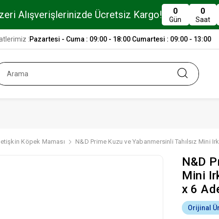
0
0
eri Alışverişlerinizde Ücretsiz Kargo!
Gün
Saat
tlerimiz :
Pazartesi - Cuma : 09:00 - 18:00 Cumartesi : 09:00 - 13:00
Yetişkin Köpek Maması
N&D Prime Kuzu ve Yabanmersinli Tahılsız Mini Ir
N&D Pr
Mini I
x 6 Ad
Orijinal Ü