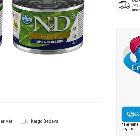
Ücr
749 
aışv
N&
er Ver
Kargo Bedava
* Farmina
boyunca in