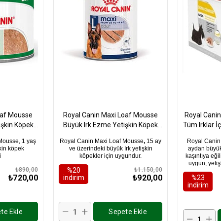
oaf Mousse
Royal Canin Maxi Loaf Mousse
Royal Cani
işkin Köpek
Büyük Irk Ezme Yetişkin Köpek
Tüm Irklar İ
 x 6 Adet
Konservesi 410Gr x 6 Adet
Maması
Mousse, 1 yaş
Royal Canin Maxi Loaf Mousse
,
15 ay
Royal Canin
şkin köpek
ve üzerindeki
büyük Irk yetişkin
aydan büyük,
i
köpekler için uygundur.
kaşıntıya eğil
uygun, yeti
₺890,00
%20
₺1.150,00
₺720,00
₺920,00
i̇ndirim
%23
i̇ndirim
te Ekle
Sepete Ekle