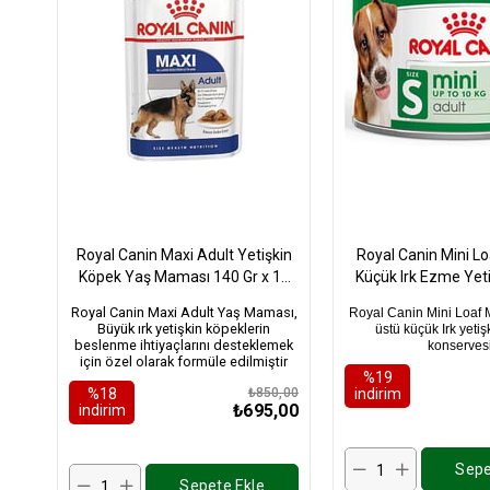
Royal Canin Maxi Adult Yetişkin
Royal Canin Mini L
Köpek Yaş Maması 140 Gr x 10
Küçük Irk Ezme Yet
Adet
Konservesi 195Gr
Royal Canin Maxi Adult Yaş Maması,
Royal Canin Mini Loaf 
Büyük ırk yetişkin köpeklerin
üstü küçük Irk yeti
beslenme ihtiyaçlarını desteklemek
konserves
için özel olarak formüle edilmiştir
%19
%18
₺850,00
i̇ndirim
₺695,00
i̇ndirim
Sepe
Sepete Ekle