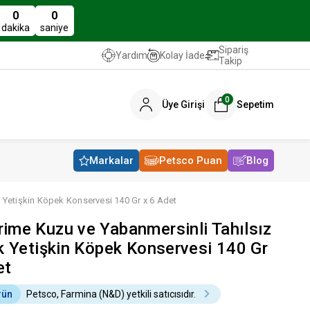
0
0
dakika
saniye
Sipariş
Kolay İade
Yardım
Takip
0
Üye Girişi
Sepetim
Markalar
Petsco Puan
Blog
k Yetişkin Köpek Konservesi 140 Gr x 6 Adet
ime Kuzu ve Yabanmersinli Tahılsız
rk Yetişkin Köpek Konservesi 140 Gr
et
rün
Petsco, Farmina (N&D) yetkili satıcısıdır.