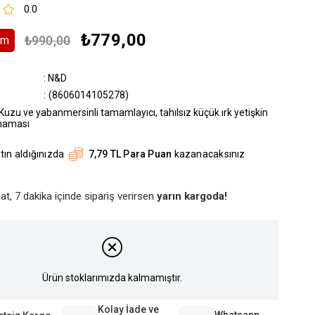
0.0
₺779,00
₺990,00
rim
:
N&D
(8606014105278)
uzu ve yabanmersinli tamamlayıcı, tahılsız küçük ırk yetişkin
maması
tın aldığınızda
7,79 TL Para Puan
kazanacaksınız
at, 7 dakika içinde sipariş verirsen
yarın kargoda!
Ürün stoklarımızda kalmamıştır.
Kolay İade ve
Whatsapp