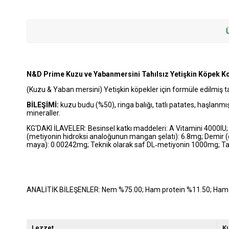
N&D Prime Kuzu ve Yabanmersini Tahılsız Yetişkin Köpek K
(Kuzu & Yaban mersini) Yetişkin köpekler için formüle edilmiş
BİLEŞİMİ:
kuzu budu (%50), ringa balığı, tatlı patates, haşlanmı
mineraller.
KG'DAKI İLAVELER: Besinsel katkı maddeleri: A Vitamini 4000IU;
(metiyonin hidroksi analoğunun mangan şelatı): 6.8mg; Demir (gli
maya): 0.00242mg; Teknik olarak saf DL‐metiyonin 1000mg; Ta
ANALİTİK BİLEŞENLER: Nem %75.00; Ham protein %11.50; Ham ya
Lezzet
Ku