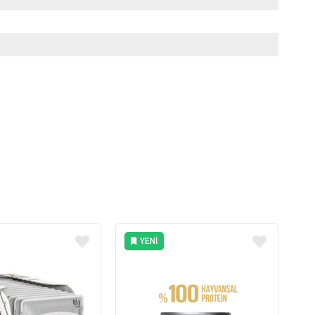
YENI
ÜRÜN