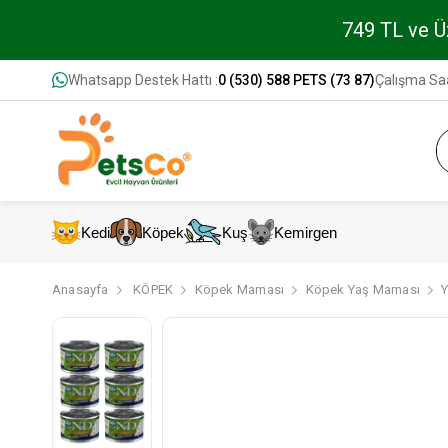
749 TL ve Üz
Whatsapp Destek Hattı :
0 (530) 588 PETS (73 87)
Çalışma Saa
Kedi
Köpek
Kuş
Kemirgen
Anasayfa
KÖPEK
Köpek Maması
Köpek Yaş Maması