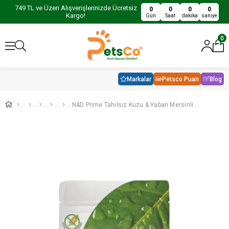
749 TL ve Üzeri Alışverişlerinizde Ücretsiz
0
0
0
0
Kargo!
Gün
Saat
dakika
saniye
0
Markalar
Petsco Puan
Blog
N&D Prime Tahılsız Kuzu & Yaban Mersinli Yetişkin Kedi Maması 1,5 Kg