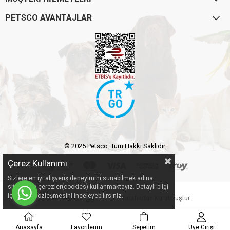
PETSCO AVANTAJLAR
© 2025 Petsco. Tüm Hakkı Saklıdır.
Çerez Kullanımı
Sizlere en iyi alışveriş deneyimini sunabilmek adına
sitemizde çerezler(cookies) kullanmaktayız. Detaylı bilgi
için Kvkk sözleşmesini inceleyebilirsiniz.
Tarafından Kurulmuştur.
Anasayfa
Favorilerim
Sepetim
Üye Girişi