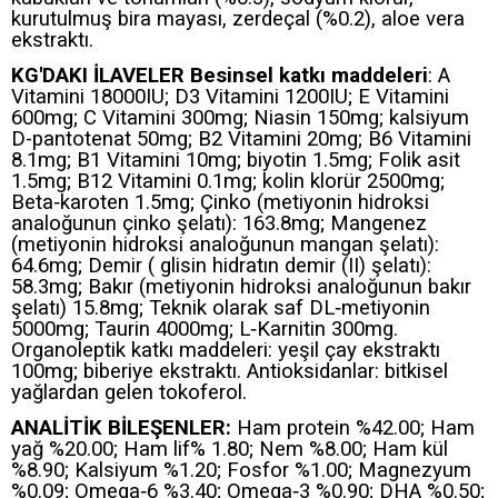
kurutulmuş bira mayası, zerdeçal (%0.2), aloe vera
ekstraktı.
KG'DAKI İLAVELER Besinsel katkı maddeleri
: A
Vitamini 18000IU; D3 Vitamini 1200IU; E Vitamini
600mg; C Vitamini 300mg; Niasin 150mg; kalsiyum
D-pantotenat 50mg; B2 Vitamini 20mg; B6 Vitamini
8.1mg; B1 Vitamini 10mg; biyotin 1.5mg; Folik asit
1.5mg; B12 Vitamini 0.1mg; kolin klorür 2500mg;
Beta‐karoten 1.5mg; Çinko (metiyonin hidroksi
analoğunun çinko şelatı): 163.8mg; Mangenez
(metiyonin hidroksi analoğunun mangan şelatı):
64.6mg; Demir ( glisin hidratın demir (II) şelatı):
58.3mg; Bakır (metiyonin hidroksi analoğunun bakır
şelatı) 15.8mg; Teknik olarak saf DL‐metiyonin
5000mg; Taurin 4000mg; L‐Karnitin 300mg.
Organoleptik katkı maddeleri: yeşil çay ekstraktı
100mg; biberiye ekstraktı. Antioksidanlar: bitkisel
yağlardan gelen tokoferol.
ANALİTİK BİLEŞENLER:
Ham protein %42.00; Ham
yağ %20.00; Ham lif% 1.80; Nem %8.00; Ham kül
%8.90; Kalsiyum %1.20; Fosfor %1.00; Magnezyum
%0.09; Omega‐6 %3.40; Omega‐3 %0.90; DHA %0.50;