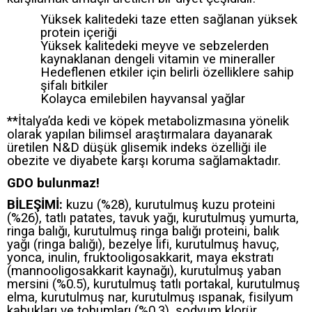
Yüksek kalitedeki taze etten sağlanan yüksek
protein içeriği
Yüksek kalitedeki meyve ve sebzelerden
kaynaklanan dengeli vitamin ve mineraller
Hedeflenen etkiler için belirli özelliklere sahip
şifalı bitkiler
Kolayca emilebilen hayvansal yağlar
**İtalya’da kedi ve köpek metabolizmasına yönelik
olarak yapılan bilimsel araştırmalara dayanarak
üretilen N&D düşük glisemik indeks özelliği ile
obezite ve diyabete karşı koruma sağlamaktadır.
GDO bulunmaz!
BİLEŞİMİ:
kuzu (%28), kurutulmuş kuzu proteini
(%26), tatlı patates, tavuk yağı, kurutulmuş yumurta,
ringa balığı, kurutulmuş ringa balığı proteini, balık
yağı (ringa balığı), bezelye lifi, kurutulmuş havuç,
yonca, inulin, fruktooligosakkarit, maya ekstratı
(mannooligosakkarit kaynağı), kurutulmuş yaban
mersini (%0.5), kurutulmuş tatlı portakal, kurutulmuş
elma, kurutulmuş nar, kurutulmuş ıspanak, fisilyum
kabukları ve tohumları (%0.3), sodyum klorür,