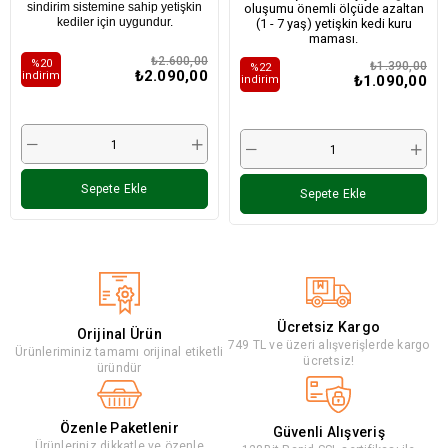
sindirim sistemine sahip yetişkin
oluşumu önemli ölçüde azaltan
kediler için uygundur.
(1 - 7 yaş) yetişkin kedi kuru
maması.
₺2.600,00
%20
₺1.390,00
%22
₺2.090,00
i̇ndirim
₺1.090,00
i̇ndirim
Sepete Ekle
Sepete Ekle
Ücretsiz Kargo
Orijinal Ürün
749 TL ve üzeri alışverişlerde kargo
Ürünleriminiz tamamı orijinal etiketli
ücretsiz!
üründür
Özenle Paketlenir
Güvenli Alışveriş
Ürünleriniz dikkatle ve özenle