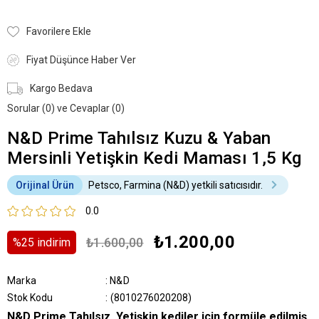
Favorilere Ekle
Fiyat Düşünce Haber Ver
Kargo Bedava
Sorular (0) ve Cevaplar (0)
N&D Prime Tahılsız Kuzu & Yaban
Mersinli Yetişkin Kedi Maması 1,5 Kg
Orijinal Ürün
Petsco, Farmina (N&D) yetkili satıcısıdır.
0.0
₺1.200,00
₺1.600,00
%
25
i̇ndirim
Marka
:
N&D
Stok Kodu
(8010276020208)
N&D Prime Tahılsız, Yetişkin kediler için formüle edilmiş