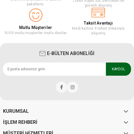
128Bit Rapid SSL sertifikası ile
paketlenir.
güvenli alışveriş
Taksit Avantajı
Mutlu Müşteriler
Kredi kartına 9 taksit imkanıyla
%100 mutlu müşteriler mutlu dostlar
alışveriş
E-BÜLTEN ABONELİĞİ
KAYDOL
KURUMSAL
İŞLEM REHBERİ
MÜŞTERİ HİZMETLERİ